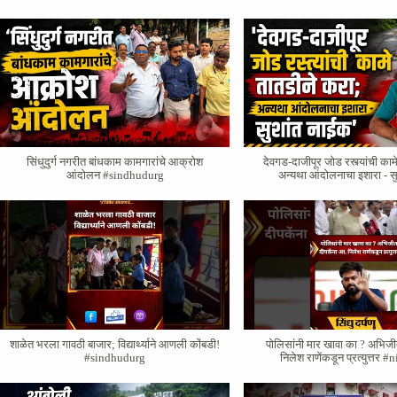
सिंधुदुर्ग नगरीत बांधकाम कामगारांचे आक्रोश
देवगड-दाजीपूर जोड रस्त्यांची काम
आंदोलन #sindhudurg
अन्यथा आंदोलनाचा इशारा - स
शाळेत भरला गावठी बाजार; विद्यार्थ्याने आणली कोंबडी!
पोलिसांनी मार खावा का ? अभिजी
#sindhudurg
निलेश राणेंकडून प्रत्युत्तर 