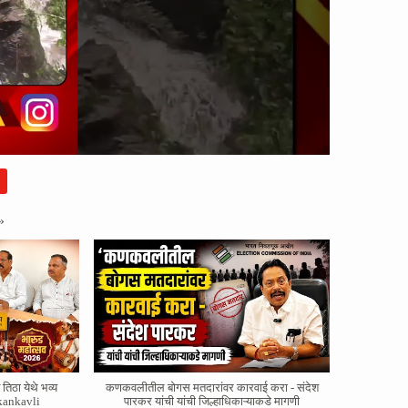
»
तिठा येथे भव्य
कणकवलीतील बोगस मतदारांवर‌ कारवाई करा - संदेश
kankavli
पारकर यांची यांची जिल्हाधिकाऱ्याकडे मागणी