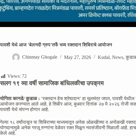
पावशी येथे आज ‘बेलनदी ग्रुप’तर्फे भव्य रक्तदान शिबिराचे आयोजन
Chinmay Ghogale
May 27, 2026
Kudal
,
News
,
कुडा
Views:
72
सलग १९ व्या वर्षी सामाजिक बांधिलकीचा उपक्रम
योगिता कानडे/ कुडाळ :
‘रक्तदान हेच श्रेष्ठदान’ हा मूलमंत्र जपत, पावशी येथील ब
आयोजन करण्यात आले आहे. हे शिबीर आज, बुधवार दिनांक २७ मे २०२६ रोजी सकाळी ९
पावशी येथे संपन्न होणार आहे.
गेल्या १८ वर्षांपासून या शिबिराच्या माध्यमातून अनेक ओळखीच्या व अनोळखी रक्तदात
योगदानामुळे अनेक गरजू रुग्णांना वेळेवर रक्त मिळून नवसंजीवनी मिळाली आहे. हाच 
केले आहे.