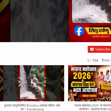
Subscribe
Next
1
/
104
कुडाळ तालुक्यातील हा hidden धबधबा पहिला आहे
भारुड महोत्सव 2026" चे नांदगाव 
का ? #sindhudurg
आयोजन - प्रकाश पारकर #