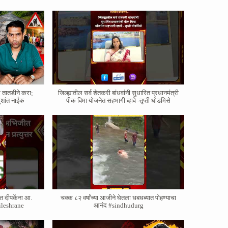
े तातडीने करा;
जिल्ह्यातील सर्व शेतकरी बांधवांनी सुधारित प्रधानमंत्री
ुशांत नाईक
पीक विमा योजनेत सहभागी व्हावे -तृप्ती धोडमिसे
त दीपकेंना आ.
चक्क ८२ वर्षांच्या आजीने घेतला धबधब्यात पोहण्याचा
#nileshrane
आनंद #sindhudurg