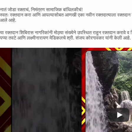
नातं जोडा रक्ताचं, निमंत्रण सामाजिक बांधिलकीचं!
स्वतः रक्तदान करा आणि आपल्यासोबत आणखी एका नवीन रक्तदात्याला रक्तदान कर
आले आहे.
या रक्तदान शिबिरास नागरिकांनी मोठ्या संख्येने उपस्थित राहून रक्तदान करावे व 
पप्या तवटे आणि लक्ष्मीनारायण मेडिकलचे श्री. संजय कोरगावकर यांनी केली आहे.