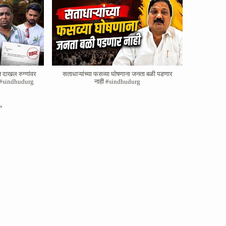
त दाखल रुग्णांवर
सताधाऱ्यांच्या फसव्या घोषणाना जनता बळी पडणार
ाव #sindhudurg
नाही #sindhudurg
»