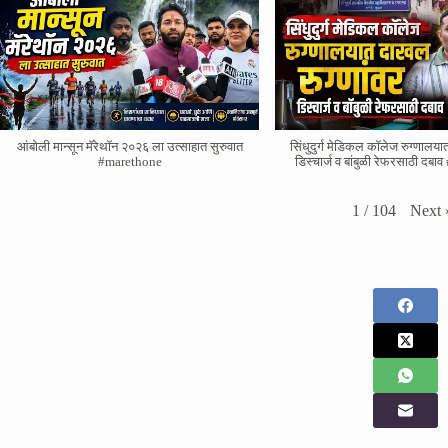
आंबोली मान्सून मॅरेथॉन २०२६ ला उत्साहात सुरुवात
सिंधुदुर्ग मेडिकल कॉलेज रुग्णालया
#marethone
डिस्चार्ज व बांबुळी रेफरसाठी दब
Next
1
/
104