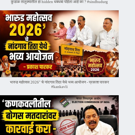
कुडाळ तालुक्यातील हा hidden धबधबा पहिला आहे का ? #sindhudurg
भारुड महोत्सव 2026" चे नांदगाव तिठा येथे भव्य आयोजन - प्रकाश पारकर
#kankavli