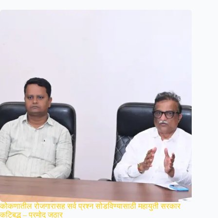
कोकणातील रोजगारासह सर्व प्रश्न सोडविण्यासाठी महायुती सरकार
कटिबद्ध – प्रमोद जठार