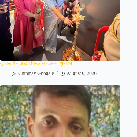
कुडाळ येथे आळवे फिटनेस क्लबचा शुभारंभ
Chinmay Ghogale
August 6, 2026