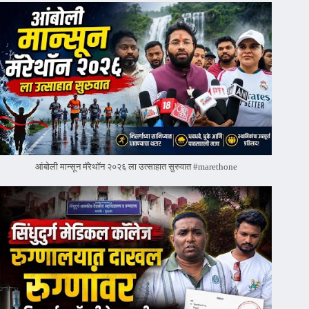
आंबोली मान्सून मॅरेथॉन २०२६ ला उत्साहात सुरुवात #marethone