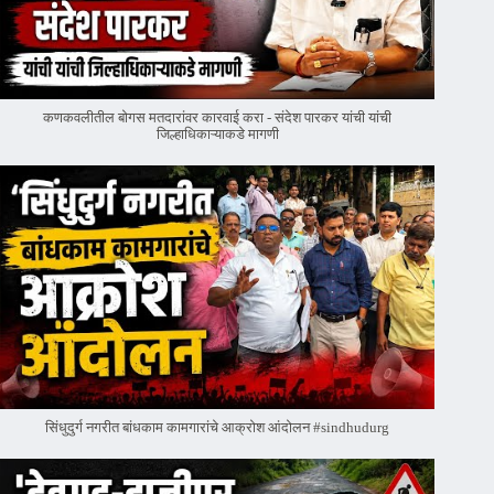
कणकवलीतील बोगस मतदारांवर‌ कारवाई करा - संदेश पारकर यांची यांची
जिल्हाधिकाऱ्याकडे मागणी
सिंधुदुर्ग नगरीत बांधकाम कामगारांचे आक्रोश आंदोलन #sindhudurg