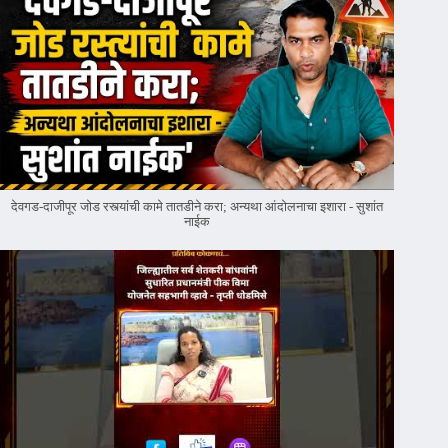
देवगड-दाजीपूर जोड रस्त्यांची कामे तातडीने करा; अन्यथा आंदोलनाचा इशारा - सुशांत
नाईक