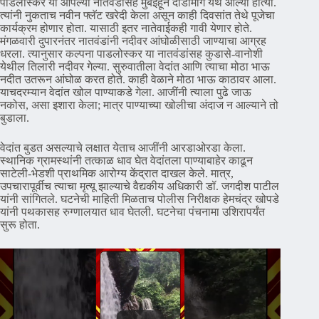
पाडलोस्कर या आपल्या नातवंडांसह मुंबईहून दोडामार्ग येथे आल्या होत्या.
त्यांनी नुकताच नवीन फ्लॅट खरेदी केला असून काही दिवसांत तेथे पूजेचा
कार्यक्रम होणार होता. यासाठी इतर नातेवाईकही गावी येणार होते.
मंगळवारी दुपारनंतर नातवंडांनी नदीवर आंघोळीसाठी जाण्याचा आग्रह
धरला. त्यानुसार कल्पना पाडलोस्कर या नातवंडांसह कुडासे-वानोशी
येथील तिलारी नदीवर गेल्या. सुरुवातीला वेदांत आणि त्याचा मोठा भाऊ
नदीत उतरून आंघोळ करत होते. काही वेळाने मोठा भाऊ काठावर आला.
याचदरम्यान वेदांत खोल पाण्याकडे गेला. आजींनी त्याला पुढे जाऊ
नकोस, असा इशारा केला; मात्र पाण्याच्या खोलीचा अंदाज न आल्याने तो
बुडाला.
वेदांत बुडत असल्याचे लक्षात येताच आजींनी आरडाओरडा केला.
स्थानिक ग्रामस्थांनी तत्काळ धाव घेत वेदांतला पाण्याबाहेर काढून
साटेली-भेडशी प्राथमिक आरोग्य केंद्रात दाखल केले. मात्र,
उपचारापूर्वीच त्याचा मृत्यू झाल्याचे वैद्यकीय अधिकारी डॉ. जगदीश पाटील
यांनी सांगितले. घटनेची माहिती मिळताच पोलीस निरीक्षक हेमचंद्र खोपडे
यांनी पथकासह रुग्णालयात धाव घेतली. घटनेचा पंचनामा उशिरापर्यंत
सुरू होता.