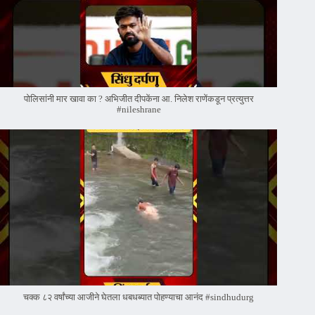
पोलिसांनी मार खावा का ? अभिजीत दीपकेंना आ. निलेश राणेंकडून प्रत्युत्तर
#nileshrane
चक्क ८२ वर्षांच्या आजीने घेतला धबधब्यात पोहण्याचा आनंद #sindhudurg