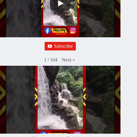
Subscribe
Next
»
1
/
104