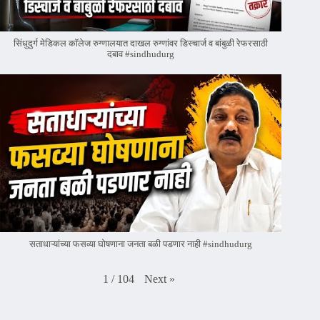
सिंधुदुर्ग मेडिकल कॉलेज रुग्णालयात दाखल रुग्णांवर डिस्चार्ज व बांबुळी रेफरसाठी
दबाव #sindhudurg
सताधाऱ्यांच्या फसव्या घोषणाना जनता बळी पडणार नाही #sindhudurg
Next
»
1
/
104