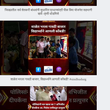
जिल्ह्यातील सर्व शेतकरी बांधवांनी सुधारित प्रधानमंत्री पीक विमा योजनेत सहभागी
व्हावे -तृप्ती धोडमिसे
शाळेत भरला गावठी बाजार; विद्यार्थ्याने आणली कोंबडी! #sindhudurg