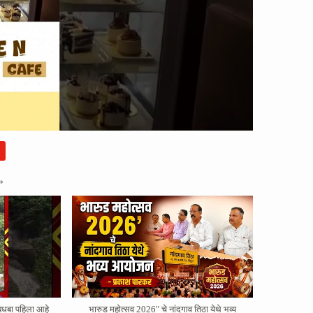
»
बधबा पहिला आहे
भारुड महोत्सव 2026" चे नांदगाव तिठा येथे भव्य