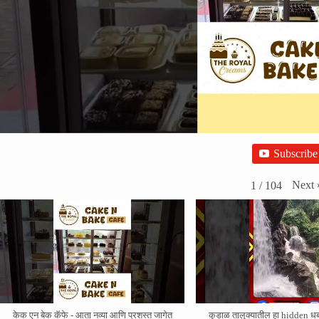
Subscribe
Next
1
/
104
केक एन बेक कॅफे - आता नव्या आणि प्रशस्त जागेत
कुडाळ तालुक्यातील हा hidden ध