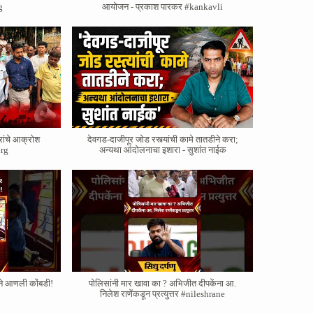
g
आयोजन - प्रकाश पारकर #kankavli
रांचे आक्रोश
देवगड-दाजीपूर जोड रस्त्यांची कामे तातडीने करा;
rg
अन्यथा आंदोलनाचा इशारा - सुशांत नाईक
याने आणली कोंबडी!
पोलिसांनी मार खावा का ? अभिजीत दीपकेंना आ.
निलेश राणेंकडून प्रत्युत्तर #nileshrane