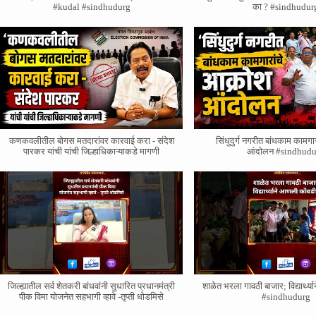
#kudal #sindhudurg
का ? #sindhudur
कणकवलीतील बोगस मतदारांवर‌ कारवाई करा - संदेश
सिंधुदुर्ग नगरीत बांधकाम कामगा
पारकर यांची यांची जिल्हाधिकाऱ्याकडे मागणी
आंदोलन #sindhudu
जिल्ह्यातील सर्व शेतकरी बांधवांनी सुधारित प्रधानमंत्री
शाळेत भरला गावठी बाजार; विद्यार्थ्
पीक विमा योजनेत सहभागी व्हावे -तृप्ती धोडमिसे
#sindhudurg