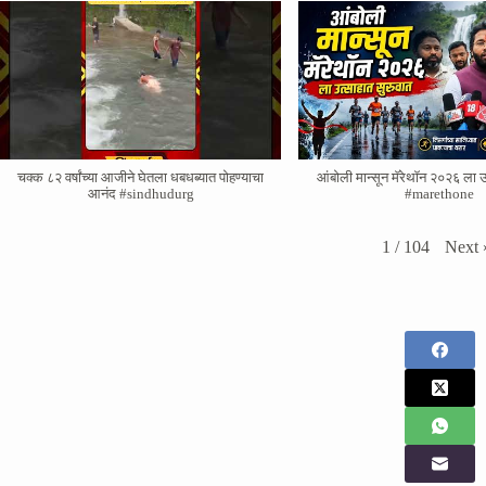
चक्क ८२ वर्षांच्या आजीने घेतला धबधब्यात पोहण्याचा
आंबोली मान्सून मॅरेथॉन २०२६ ला उ
आनंद #sindhudurg
#marethone
Next
1
/
104