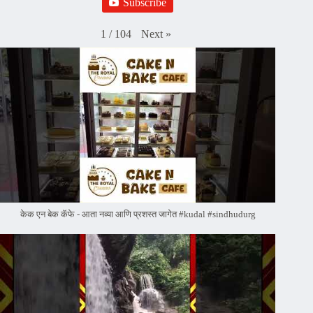
Subscribe
Next
»
1
/
104
केक एन बेक कॅफे - आता नव्या आणि प्रशस्त जागेत #kudal #sindhudurg