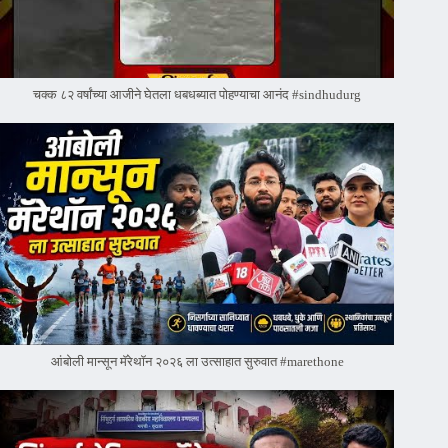
चक्क ८२ वर्षांच्या आजीने घेतला धबधब्यात पोहण्याचा आनंद #sindhudurg
आंबोली मान्सून मॅरेथॉन २०२६ ला उत्साहात सुरुवात #marethone