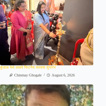
कुडाळ येथे आळवे फिटनेस क्लबचा शुभारंभ
Chinmay Ghogale
August 6, 2026