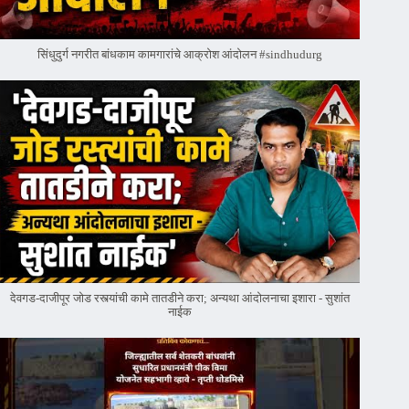
सिंधुदुर्ग नगरीत बांधकाम कामगारांचे आक्रोश आंदोलन #sindhudurg
देवगड-दाजीपूर जोड रस्त्यांची कामे तातडीने करा; अन्यथा आंदोलनाचा इशारा - सुशांत
नाईक