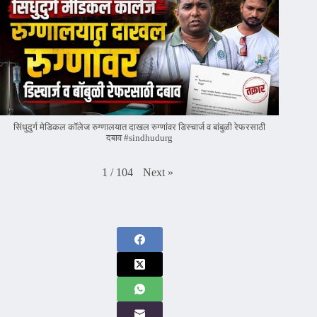
सिंधुदुर्ग मेडिकल कॉलेज रुग्णालयात दाखल रुग्णांवर डिस्चार्ज व बांबुळी रेफरसाठी
दबाव #sindhudurg
Next
»
1
/
104