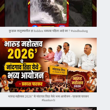
कुडाळ तालुक्यातील हा hidden धबधबा पहिला आहे का ? #sindhudurg
भारुड महोत्सव 2026" चे नांदगाव तिठा येथे भव्य आयोजन - प्रकाश पारकर
#kankavli