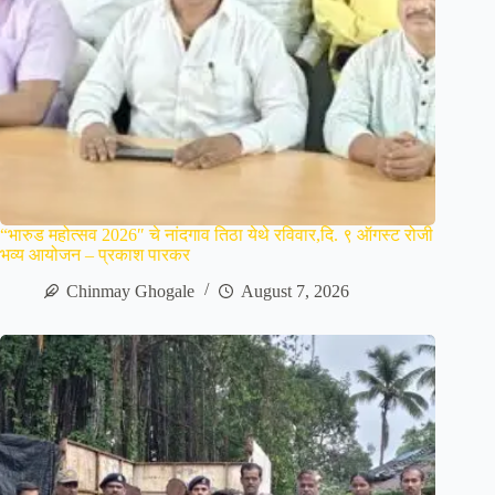
“भारुड महोत्सव 2026″ चे नांदगाव तिठा येथे रविवार,दि. ९ ऑगस्ट रोजी
भव्य आयोजन – प्रकाश पारकर
Chinmay Ghogale
August 7, 2026