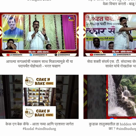
वेळा विचार करतो - बाळू 
आपल्या सगळ्यांची भक्कम साथ मिळाल्यामुळे मी या
सेवा शक्ती संघर्ष एस. टी. संघाच्या से
पदापर्यंत पोहोचलो - भरत चव्हाण
सावंत यांचे रोखठोक 
केक एन बेक कॅफे - आता नव्या आणि प्रशस्त जागेत
कुडाळ तालुक्यातील हा hidden ध
#kudal #sindhudurg
का ? #sindhudur