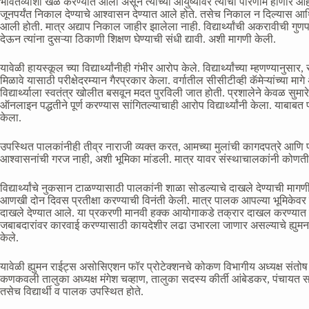
भवितव्याशी खेळ करण्यात आला असून त्यांच्या आयुष्यावर त्याचा परिणाम होणार आह
जूनपर्यंत निकाल देण्याचे आश्वासन देण्यात आले होते. तसेच निकाल न दिल्यास आर्
आली होती. मात्र अद्याप निकाल जाहीर झालेला नाही. विद्यार्थ्यांची अकरावीची 
देऊन त्यांना दुसऱ्या ठिकाणी शिक्षण घेण्याची संधी द्यावी. अशी मागणी केली.
यावेळी हायस्कूल च्या विद्यार्थ्यांनीही गंभीर आरोप केले. विद्यार्थ्यांच्या म्हणण्यानुसा
मिळावे यासाठी परीक्षेदरम्यान गैरप्रकार केला. वर्गातील सीसीटीव्ही कॅमेऱ्यांच्या 
विद्यार्थ्याला स्वतंत्र खोलीत बसवून मदत पुरविली जात होती. प्रशालेने केवळ सु
ऑनलाइन पद्धतीने पूर्ण करण्यास सांगितल्याचाही आरोप विद्यार्थ्यांनी केला. याबाबत प्
केला.
उपस्थित पालकांनीही तीव्र नाराजी व्यक्त करत, आमच्या मुलांची कागदपत्रे आणि प्रमा
आश्वासनांची गरज नाही, अशी भूमिका मांडली. मात्र यावर संस्थाचालकांनी कोणतीही
विद्यार्थ्यांचे नुकसान टाळण्यासाठी पालकांनी शाळा सोडल्याचे दाखले देण्याची मा
आणखी दोन दिवस प्रतीक्षा करण्याची विनंती केली. मात्र पालक आपल्या भूमिकेवर ठाम
दाखले देण्यात आले. या प्रकरणी मानवी हक्क आयोगाकडे तक्रार दाखल करण्यात ये
जबाबदारांवर कारवाई करण्यासाठी कायदेशीर लढा उभारला जाणार असल्याचे ह्युमन र
केले.
यावेळी ह्युमन राईट्स असोसिएशन फॉर प्रोटेक्शनचे कोकण विभागीय अध्यक्ष संतोष ना
कणकवली तालुका अध्यक्ष मंगेश चव्हाण, तालुका सदस्य कीर्ती आंबेडकर, पंचायत
तसेच विद्यार्थी व पालक उपस्थित होते.