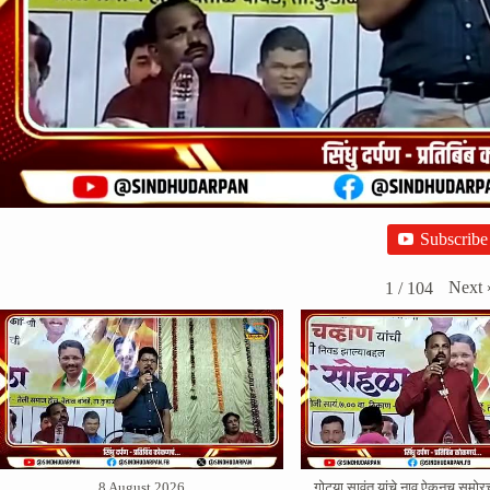
Subscribe
Next
1
/
104
8 August 2026
गोट्या सावंत यांचे नाव ऐकूनच सम