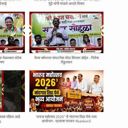
देसाई
मुंढे यांनी मांडले आपले विचार
वा मेळाव्यात संदेश
येत्या वर्षभरात संघटनेचा मोठा विस्तार होईल - निलेश
भाषण
तेंडुलकर
बधबा पहिला आहे
भारुड महोत्सव 2026" चे नांदगाव तिठा येथे भव्य
g
आयोजन - प्रकाश पारकर #kankavli