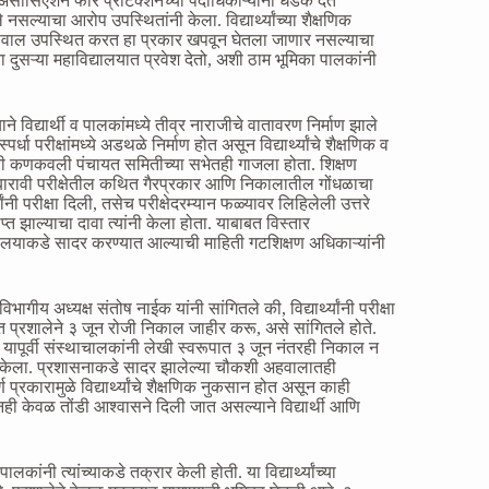
स असोसिएशन फॉर प्रोटेक्शनच्या पदाधिकाऱ्यांनी धडक देत
्याचा आरोप उपस्थितांनी केला. विद्यार्थ्यांच्या शैक्षणिक
 सवाल उपस्थित करत हा प्रकार खपवून घेतला जाणार नसल्याचा
लांना दुसऱ्या महाविद्यालयात प्रवेश देतो, अशी ठाम भूमिका पालकांनी
े विद्यार्थी व पालकांमध्ये तीव्र नाराजीचे वातावरण निर्माण झाले
र्धा परीक्षांमध्ये अडथळे निर्माण होत असून विद्यार्थ्यांचे शैक्षणिक व
ारी कणकवली पंचायत समितीच्या सभेतही गाजला होता. शिक्षण
 बारावी परीक्षेतील कथित गैरप्रकार आणि निकालातील गोंधळाचा
ंनी परीक्षा दिली, तसेच परीक्षेदरम्यान फळ्यावर लिहिलेली उत्तरे
ाप्त झाल्याचा दावा त्यांनी केला होता. याबाबत विस्तार
लयाकडे सादर करण्यात आल्याची माहिती गटशिक्षण अधिकाऱ्यांनी
गीय अध्यक्ष संतोष नाईक यांनी सांगितले की, विद्यार्थ्यांनी परीक्षा
त प्रशालेने ३ जून रोजी निकाल जाहीर करू, असे सांगितले होते.
यापूर्वी संस्थाचालकांनी लेखी स्वरूपात ३ जून नंतरही निकाल न
यांनी केला. प्रशासनाकडे सादर झालेल्या चौकशी अहवालातही
 प्रकारामुळे विद्यार्थ्यांचे शैक्षणिक नुकसान होत असून काही
साधूनही केवळ तोंडी आश्वासने दिली जात असल्याने विद्यार्थी आणि
ालकांनी त्यांच्याकडे तक्रार केली होती. या विद्यार्थ्यांच्या