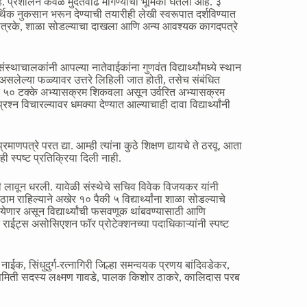
े. प्रशालेने केवळ मुदतवाढ मागण्याची भूमिका घेतली आहे. ३
थिक नुकसान भरून देण्याची तयारीही लेखी स्वरूपात दर्शविण्यात
गुणपत्रके, शाळा सोडल्याचा दाखला आणि अन्य आवश्यक कागदपत्रे
र, संस्थाचालकांनी आपल्या नातेवाईकांना गुणवंत विद्यार्थ्यांमध्ये स्थान
मागे असलेल्या फळ्यावर उत्तरे लिहिली जात होती, तसेच संबंधित
मारे ५० टक्के अभ्यासक्रम शिकवला असून उर्वरित अभ्यासक्रम
रश्न विचारल्यावर धमक्या देण्यात आल्याचाही दावा विद्यार्थ्यांनी
णपत्रे परत द्या. आम्ही त्यांना कुठे शिक्षण द्यायचे ते ठरवू. आता
 स्पष्ट प्रतिक्रिया दिली नाही.
गणी लावून धरली. यावेळी संस्थेचे सचिव विवेक विजयकर यांनी
 राहिल्याने अखेर १० पैकी ५ विद्यार्थ्यांना शाळा सोडल्याचे
णार असून विद्यार्थ्यांची फसवणूक थांबवण्यासाठी आणि
ाईट्स असोसिएशन फॉर प्रोटेक्शनच्या पदाधिकाऱ्यांनी स्पष्ट
ईक, सिंधुदुर्ग-रत्नागिरी जिल्हा समन्वयक प्रणय बांदिवडेकर,
 समिती सदस्य लक्ष्मण गावडे, पालक किशोर ठाकरे, कालिदास परब