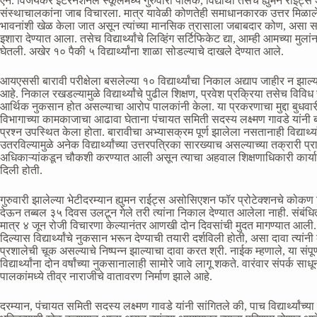
एन. विजयकर इंटरनॅशनल स्कूलमध्ये गुरुवारी पालक, विद्यार्थी तसेच ह्युमन राईट्
संस्थाचालकांना जाब विचारला. मात्र यावेळी कोणतेही समाधानकारक उत्तर मिळाले नसल
भावनांशी खेळ केला जात असून त्यांच्या मानसिक त्रासाला जबाबदार कोण, असा
इशारा देण्यात आला. तसेच विद्यार्थ्यांचे लिव्हिंग सर्टिफिकेट द्या, आम्ही आमच्या मु
घेतली. अखेर १० पैकी ५ विद्यार्थ्यांना शाळा सोडल्याचे दाखले देण्यात आले.
आयएससी बारावी परीक्षेला बसलेल्या १० विद्यार्थ्यांचा निकाल अद्याप जाहीर न झाल्यान
आहे. निकाल रखडल्यामुळे विद्यार्थ्यांचे पुढील शिक्षण, प्रवेश प्रक्रिया तसेच विविध स्प
आर्थिक नुकसान होत असल्याचा आरोप पालकांनी केला. या प्रकरणाचा मुद्दा बुधव
विभागाच्या कामकाजाचा आढावा घेताना पंचायत समिती सदस्य लक्ष्मण गावडे यांनी
प्रश्न उपस्थित केला होता. बारावीचा अभ्यासक्रम पूर्ण झालेला नसतानाही विद्यार्थ्या
उतरविल्यामुळे अनेक विद्यार्थ्यांच्या उत्तरपत्रिका सारख्याच असल्याच्या तक्रारी प्र
अधिकाऱ्यांकडून चौकशी करण्यात आली असून त्याचा अहवाल शिक्षणाधिकारी कार्या
दिली होती.
गुरुवारी झालेल्या भेटीदरम्यान ह्युमन राईट्स असोसिएशन फॉर प्रोटेक्शनचे कोकण विभा
देऊन तब्बल ३५ दिवस उलटून गेले तरी त्यांना निकाल देण्यात आलेला नाही. संबंधि
मात्र ४ जून रोजी विचारणा केल्यानंतर आणखी दोन दिवसांची मुदत मागण्यात आली. 
दिल्यास विद्यार्थ्यांचे नुकसान भरून देण्याची तयारी दर्शविली होती, असा दावा त्
प्रशालेची चूक असल्याचे निष्पन्न झाल्याचा दावा करत श्री. नाईक म्हणाले, या संपूर्ण
विद्यार्थ्यांना दोन वर्षांच्या नुकसानालाही सामोरे जावे लागू शकते. वारंवार संपर्क 
पालकांमध्ये तीव्र नाराजीचे वातावरण निर्माण झाले आहे.
दरम्यान, पंचायत समिती सदस्य लक्ष्मण गावडे यांनी सांगितले की, पाच विद्यार्थ्यांच्या प