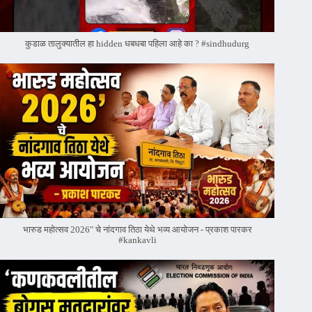
कुडाळ तालुक्यातील हा hidden धबधबा पहिला आहे का ? #sindhudurg
भारुड महोत्सव 2026" चे नांदगाव तिठा येथे भव्य आयोजन - प्रकाश पारकर
#kankavli