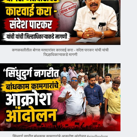
कणकवलीतील बोगस मतदारांवर‌ कारवाई करा - संदेश पारकर यांची यांची
जिल्हाधिकाऱ्याकडे मागणी
सिंधुदुर्ग नगरीत बांधकाम कामगारांचे आक्रोश आंदोलन #sindhudurg