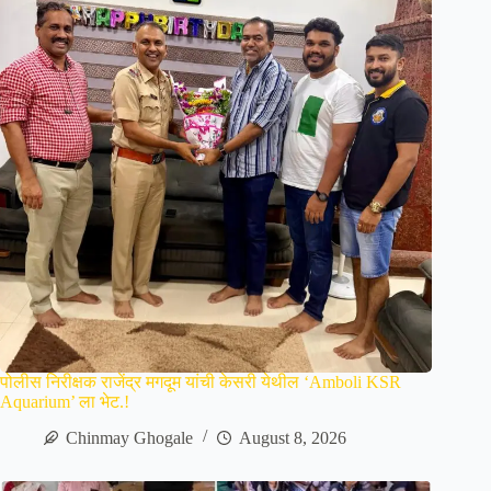
पोलीस निरीक्षक राजेंद्र मगदूम यांची केसरी येथील ‘Amboli KSR
Aquarium’ ला भेट.!
Chinmay Ghogale
August 8, 2026