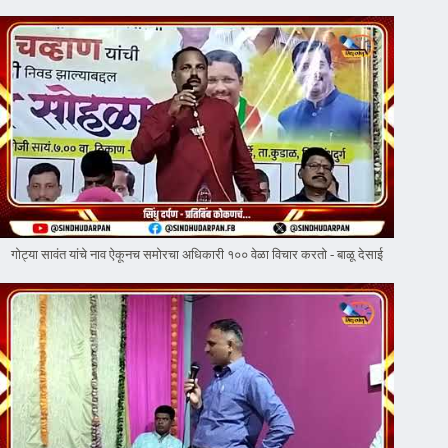
गोट्या सावंत यांचे नाव ऐकूनच समोरचा अधिकारी १०० वेळा विचार करतो - बाळू देसाई