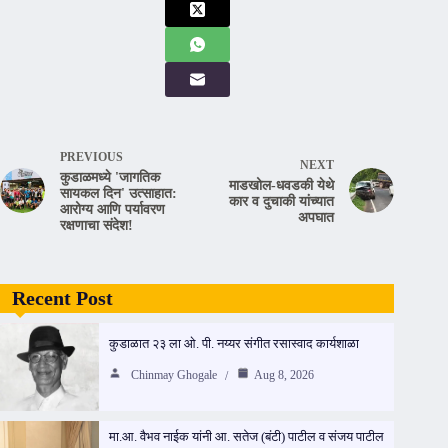
PREVIOUS
NEXT
कुडाळमध्ये 'जागतिक
माडखोल-धवडकी येथे
सायकल दिन' उत्साहात:
कार व दुचाकी यांच्यात
आरोग्य आणि पर्यावरण
अपघात
रक्षणाचा संदेश!
Recent Post
कुडाळात २३ ला ओ. पी. नय्यर संगीत रसास्वाद कार्यशाळा
Chinmay Ghogale
Aug 8, 2026
मा.आ. वैभव नाईक यांनी आ. सतेज (बंटी) पाटील व संजय पाटील