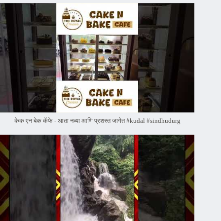
केक एन बेक कॅफे - आता नव्या आणि प्रशस्त जागेत #kudal #sindhudurg