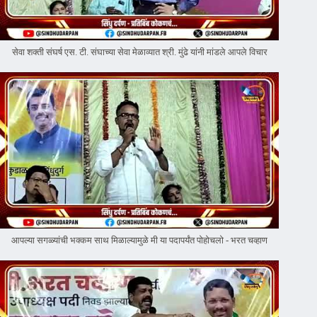
सेवा शक्ती संघर्ष एस. टी. संघाच्या सेवा मेळाव्यात श्री. मुंढे यांनी मांडले आपले विचार
आपल्या सगळ्यांची भक्कम साथ मिळाल्यामुळे मी या पदापर्यंत पोहोचलो - भरत चव्हाण