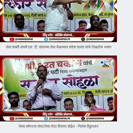
सेवा शक्ती संघर्ष एस. टी. संघाच्या सेवा मेळाव्यात संदेश सावंत यांचे रोखठोक भाषण
येत्या वर्षभरात संघटनेचा मोठा विस्तार होईल - निलेश तेंडुलकर