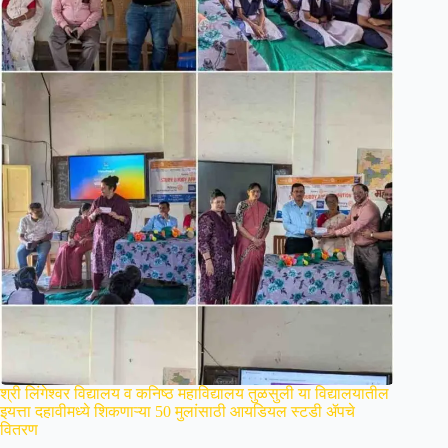
श्री लिंगेश्वर विद्यालय व कनिष्ठ महाविद्यालय तुळसुली या विद्यालयातील
इयत्ता दहावीमध्ये शिकणाऱ्या 50 मुलांसाठी आयडियल स्टडी ॲपचे
वितरण