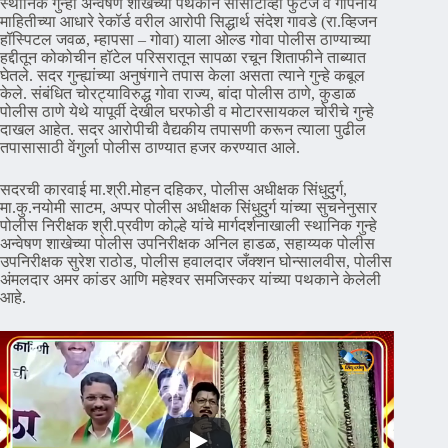
स्थानिक गुन्हा अन्वेषण शाखेच्या पथकाने सीसीटीव्ही फुटेज व गोपनीय
माहितीच्या आधारे रेकॉर्ड वरील आरोपी सिद्धार्थ संदेश गावडे (रा.व्हिजन
हॉस्पिटल जवळ, म्हापसा – गोवा) याला ओल्ड गोवा पोलीस ठाण्याच्या
हद्दीतून कोकोचीन हॉटेल परिसरातून सापळा रचून शिताफीने ताब्यात
घेतले. सदर गुन्ह्यांच्या अनुषंगाने तपास केला असता त्याने गुन्हे कबूल
केले. संबंधित चोरट्याविरुद्ध गोवा राज्य, बांदा पोलीस ठाणे, कुडाळ
पोलीस ठाणे येथे यापूर्वी देखील घरफोडी व मोटारसायकल चोरीचे गुन्हे
दाखल आहेत. सदर आरोपीची वैद्यकीय तपासणी करून त्याला पुढील
तपासासाठी वेंगुर्ला पोलीस ठाण्यात हजर करण्यात आले.
सदरची कारवाई मा.श्री.मोहन दहिकर, पोलीस अधीक्षक सिंधुदुर्ग,
मा.कु.नयोमी साटम, अप्पर पोलीस अधीक्षक सिंधुदुर्ग यांच्या सुचनेनुसार
पोलीस निरीक्षक श्री.प्रवीण कोल्हे यांचे मार्गदर्शनाखाली स्थानिक गुन्हे
अन्वेषण शाखेच्या पोलीस उपनिरीक्षक अनिल हाडळ, सहाय्यक पोलीस
उपनिरीक्षक सुरेश राठोड, पोलीस हवालदार जँक्शन घोन्सालवीस, पोलीस
अंमलदार अमर कांडर आणि महेश्वर समजिस्कर यांच्या पथकाने केलेली
आहे.