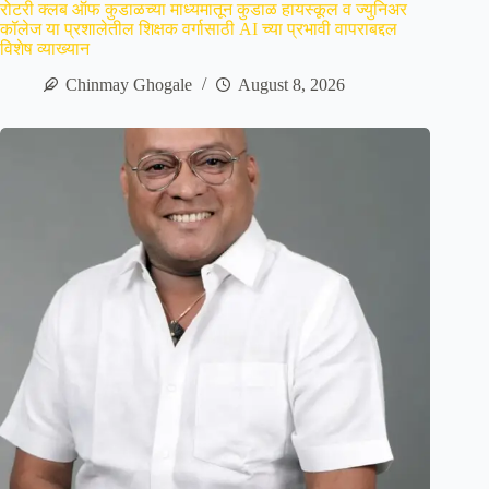
रोटरी क्लब ऑफ कुडाळच्या माध्यमातून कुडाळ हायस्कूल व ज्युनिअर
कॉलेज या प्रशालेतील शिक्षक वर्गासाठी AI च्या प्रभावी वापराबद्दल
विशेष व्याख्यान
Chinmay Ghogale
August 8, 2026