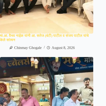
मा.आ. वैभव नाईक यांनी आ. सतेज (बंटी) पाटील व संजय पाटील यांचे
केले सांत्वन
Chinmay Ghogale
August 8, 2026