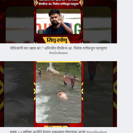
पोलिसांनी मार खावा का ? अभिजीत दीपकेंना आ. निलेश राणेंकडून प्रत्युत्तर
#nileshrane
चक्क ८२ वर्षांच्या आजीने घेतला धबधब्यात पोहण्याचा आनंद #sindhudurg