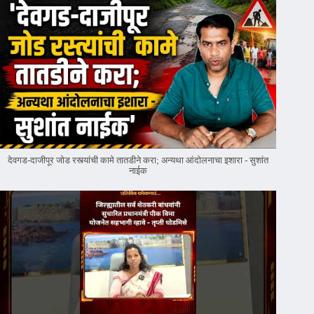
देवगड-दाजीपूर जोड रस्त्यांची कामे तातडीने करा; अन्यथा आंदोलनाचा इशारा - सुशांत
नाईक