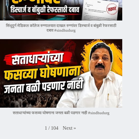
सिंधुदुर्ग मेडिकल कॉलेज रुग्णालयात दाखल रुग्णांवर डिस्चार्ज व बांबुळी रेफरसाठी
दबाव #sindhudurg
सताधाऱ्यांच्या फसव्या घोषणाना जनता बळी पडणार नाही #sindhudurg
Next
»
1
/
104