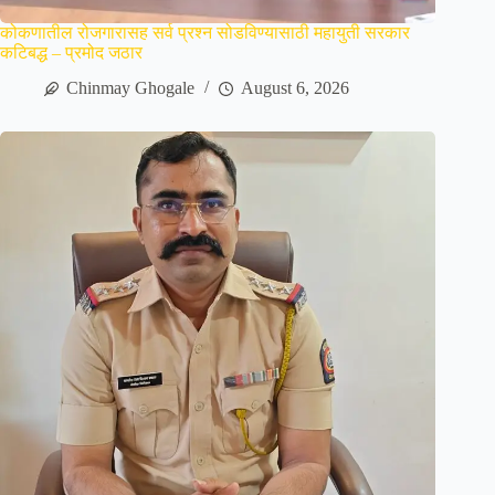
कोकणातील रोजगारासह सर्व प्रश्न सोडविण्यासाठी महायुती सरकार
कटिबद्ध – प्रमोद जठार
Chinmay Ghogale
August 6, 2026