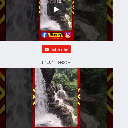
Subscribe
Next
»
1
/
104