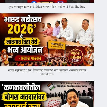
कुडाळ तालुक्यातील हा hidden धबधबा पहिला आहे का ? #sindhudurg
भारुड महोत्सव 2026" चे नांदगाव तिठा येथे भव्य आयोजन - प्रकाश पारकर
#kankavli