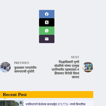
NEXT
जिल्हाधिकारी तृप्ती
PREVIOUS
धोडमिसे यांच्या प्रमुख
कुडाळात परप्रांतीय
उपस्थितीत दहशतवाद व
कामगाराची मुजोरी
हिंसाचार विरोधी दिवस
साजरा
Recent Post
वनविभागाने केलेल्या कारवाईत 371773/- रुपये किमतीचा