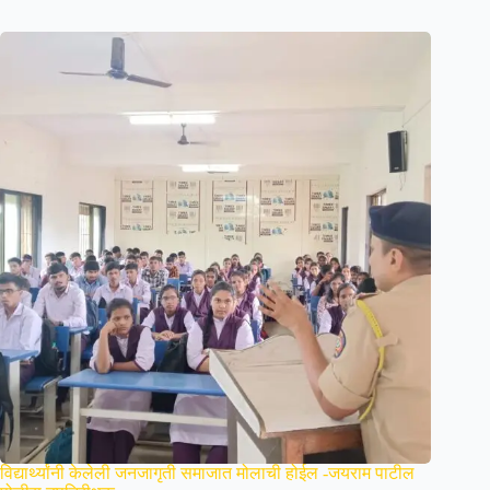
विद्यार्थ्यांनी केलेली जनजागृती समाजात मोलाची होईल -जयराम पाटील