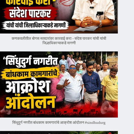
कणकवलीतील बोगस मतदारांवर‌ कारवाई करा - संदेश पारकर यांची यांची
जिल्हाधिकाऱ्याकडे मागणी
सिंधुदुर्ग नगरीत बांधकाम कामगारांचे आक्रोश आंदोलन #sindhudurg