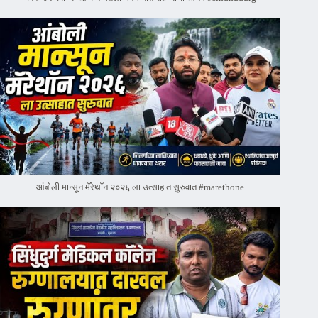
आंबोली मान्सून मॅरेथॉन २०२६ ला उत्साहात सुरुवात #marethone