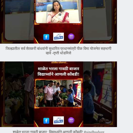
जिल्ह्यातील सर्व शेतकरी बांधवांनी सुधारित प्रधानमंत्री पीक विमा योजनेत सहभागी
व्हावे -तृप्ती धोडमिसे
शाळेत भरला गावठी बाजार; विद्यार्थ्याने आणली कोंबडी! #sindhudurg