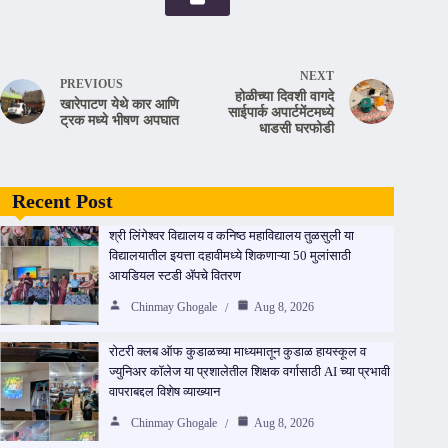
NEXT
PREVIOUS
होळीच्या दिवशी वागदे
खारेपाटण येथे कार आणि
साईपार्क अपार्टमेंटमध्ये
ट्रक मध्ये भीषण अपघात
धाडसी घरफोडी
Recent Post
श्री लिंगेश्वर विद्यालय व कनिष्ठ महाविद्यालय तुळसुली या
विद्यालयातील इयत्ता दहावीमध्ये शिकणाऱ्या 50 मुलांसाठी
आयडियल स्टडी ॲपचे वितरण
Chinmay Ghogale
Aug 8, 2026
रोटरी क्लब ऑफ कुडाळच्या माध्यमातून कुडाळ हायस्कूल व
ज्युनिअर कॉलेज या प्रशालेतील शिक्षक वर्गासाठी AI च्या प्रभावी
वापराबद्दल विशेष व्याख्यान
Chinmay Ghogale
Aug 8, 2026