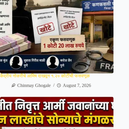
केंद्रीय नोकरीचे आमिष दाखवून १.२० कोटींची फसवणूक
Chinmay Ghogale
August 7, 2026