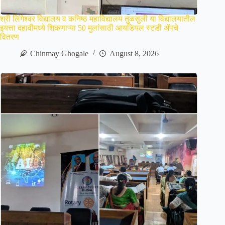
श्री लिंगेश्वर विद्यालय व कनिष्ठ महाविद्यालय तुळसुली या विद्यालयातील
इयत्ता दहावीमध्ये शिकणाऱ्या 50 मुलांसाठी आयडियल स्टडी ॲपचे
वितरण
Chinmay Ghogale
August 8, 2026