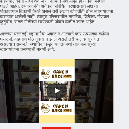
वाहनचालकांना योग्य अंदाज न आल्याने येथे यापूर्वीही अनेक अपघात
घडले आहेत. स्थानिकांनी अनेकदा संबंधित प्रशासनाचे लक्ष या
धोकादायक ठिकाणी वेधले असले तरी अद्याप कोणतीही ठोस उपाययोजना
करण्यात आलेली नाही. त्यामुळे परिसरातील नागरिक, विशेषतः गोडकर
कुटुंबीय, सतत भीतीच्या छायेखाली जीवन व्यतीत करत आहेत.
आजच्या घटनेतही महामार्गाचा अंदाज न आल्याने कार रस्त्याच्या कडेला
घसरली. वाहनाचे मोठे नुकसान झाले असले तरी चालक सुरक्षित
असल्याचे समजते. स्थानिकांकडून या ठिकाणी तात्काळ सुरक्षा
उपाययोजना करण्याची मागणी आहे.