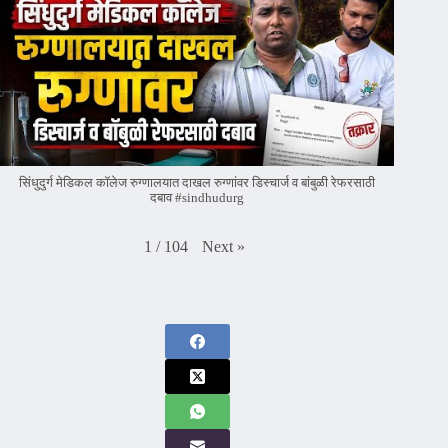
सिंधुदुर्ग मेडिकल कॉलेज रुग्णालयात दाखल रुग्णांवर डिस्चार्ज व बांबुळी रेफरसाठी
दबाव #sindhudurg
Next
»
1
/
104