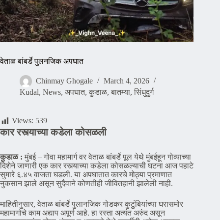
वेताळ बांबर्डे पुलनजिक अपघात
Chinmay Ghogale
March 4, 2026
Kudal
,
News
,
अपघात
,
कुडाळ
,
बातम्या
,
सिंधुदुर्ग
Views:
539
कार रस्त्याच्या कडेला कोसळली
कुडाळ :
मुंबई – गोवा महामार्ग वर वेताळ बांबर्डे पूल येथे मुंबईहून गोव्याच्या
दिशेने जाणारी एक कार रस्त्याच्या कडेला कोसळल्याची घटना आज पहाटे
सुमारे ६.४५ वाजता घडली. या अपघातात कारचे मोठ्या प्रमाणात
नुकसान झाले असून सुदैवाने कोणतीही जीवितहानी झालेली नाही.
माहितीनुसार, वेताळ बांबर्डे पुलानजिक गोडकर कुटुंबियांच्या घरासमोर
महामार्गाचे काम अद्याप अपूर्ण आहे. हा रस्ता अत्यंत अरुंद असून