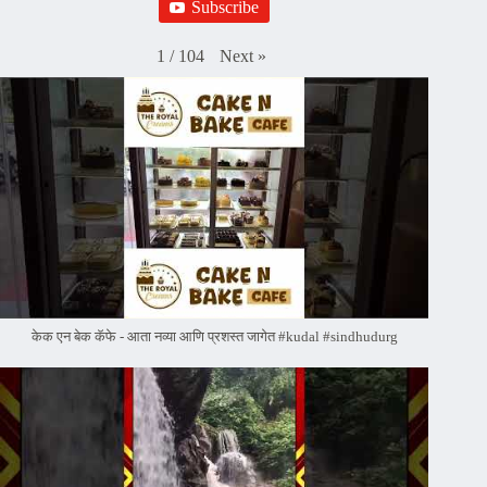
Subscribe
Next
»
1
/
104
केक एन बेक कॅफे - आता नव्या आणि प्रशस्त जागेत #kudal #sindhudurg