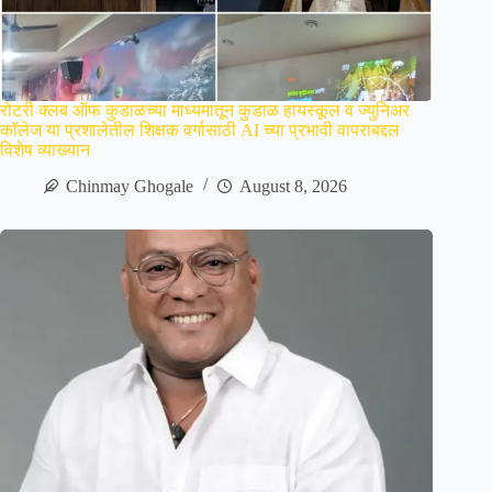
रोटरी क्लब ऑफ कुडाळच्या माध्यमातून कुडाळ हायस्कूल व ज्युनिअर
कॉलेज या प्रशालेतील शिक्षक वर्गासाठी AI च्या प्रभावी वापराबद्दल
विशेष व्याख्यान
Chinmay Ghogale
August 8, 2026