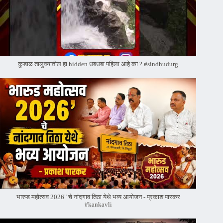
कुडाळ तालुक्यातील हा hidden धबधबा पहिला आहे का ? #sindhudurg
भारुड महोत्सव 2026" चे नांदगाव तिठा येथे भव्य आयोजन - प्रकाश पारकर
#kankavli