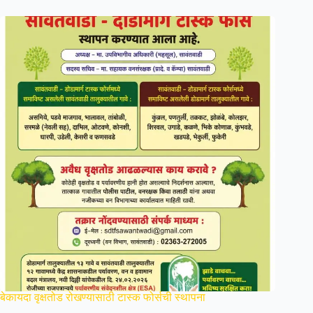
बेकायदा वृक्षतोड रोखण्यासाठी टास्क फोर्सची स्थापना