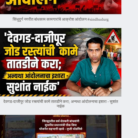
सिंधुदुर्ग नगरीत बांधकाम कामगारांचे आक्रोश आंदोलन #sindhudurg
देवगड-दाजीपूर जोड रस्त्यांची कामे तातडीने करा; अन्यथा आंदोलनाचा इशारा - सुशांत
नाईक