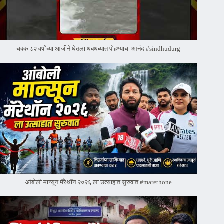
चक्क ८२ वर्षांच्या आजीने घेतला धबधब्यात पोहण्याचा आनंद #sindhudurg
आंबोली मान्सून मॅरेथॉन २०२६ ला उत्साहात सुरुवात #marethone