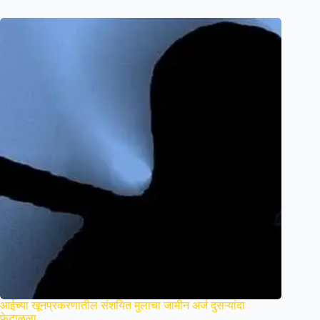
आईच्या खूनप्रकरणातील संशयित मुलाचा जामीन अर्ज दुसऱ्यांदा
फेटाळला