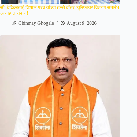
सौ. वेदिकाताई विशाल परब यांच्या हस्ते वॉटर प्युरिफायर वितरण समारंभ
उत्साहात संपन्न!
Chinmay Ghogale
August 9, 2026