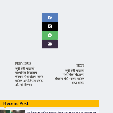
PREVIOUS
NEXT
श्री देवी माऊली
श्री देवी माऊली
माध्यमिक विद्यालय
माध्यमिक विद्यालय
चेंदवण येथे रोडरी क्लब
चेंदवण येथे भाजप मार्फत
मार्फत आयडियल स्टडी
वह्या वाटप
ॲप चे वितरण
Recent Post
प्रदेशाध्यक्ष रवींद्र चव्हाण यांच्या माध्यमातून कुडाळ शहरातील९