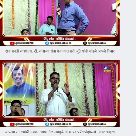
सेवा शक्ती संघर्ष एस. टी. संघाच्या सेवा मेळाव्यात श्री. मुंढे यांनी मांडले आपले विचार
आपल्या सगळ्यांची भक्कम साथ मिळाल्यामुळे मी या पदापर्यंत पोहोचलो - भरत चव्हाण