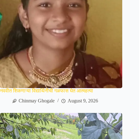
नववीत शिकणाऱ्या विद्यार्थिनीची गळफास घेत आत्महत्या
Chinmay Ghogale
August 9, 2026