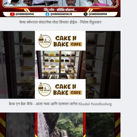
येत्या वर्षभरात संघटनेचा मोठा विस्तार होईल - निलेश तेंडुलकर
केक एन बेक कॅफे - आता नव्या आणि प्रशस्त जागेत #kudal #sindhudurg