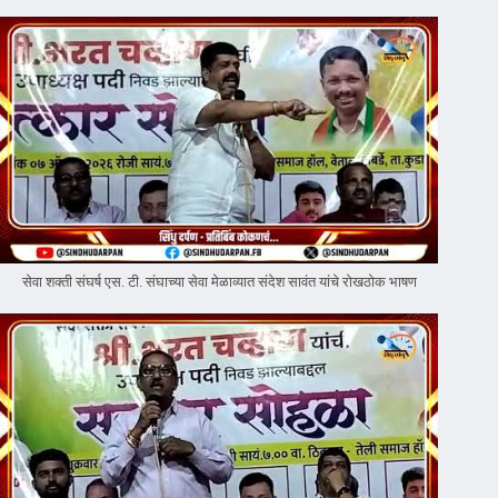
सेवा शक्ती संघर्ष एस. टी. संघाच्या सेवा मेळाव्यात संदेश सावंत यांचे रोखठोक भाषण