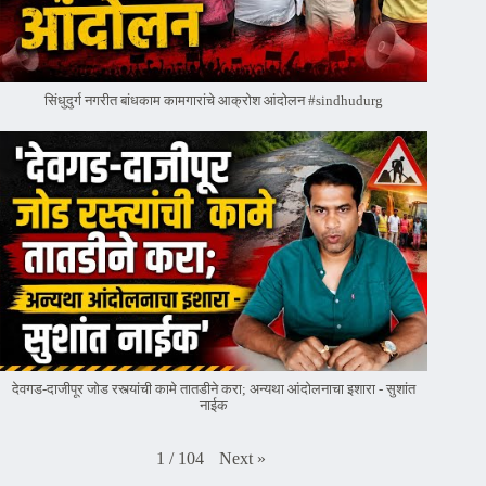
सिंधुदुर्ग नगरीत बांधकाम कामगारांचे आक्रोश आंदोलन #sindhudurg
देवगड-दाजीपूर जोड रस्त्यांची कामे तातडीने करा; अन्यथा आंदोलनाचा इशारा - सुशांत
नाईक
Next
»
1
/
104