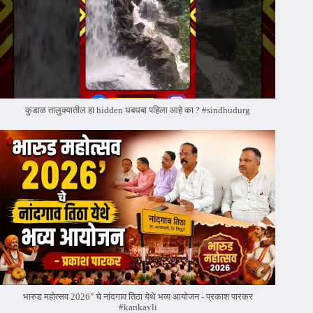
कुडाळ तालुक्यातील हा hidden धबधबा पहिला आहे का ? #sindhudurg
भारुड महोत्सव 2026" चे नांदगाव तिठा येथे भव्य आयोजन - प्रकाश पारकर
#kankavli