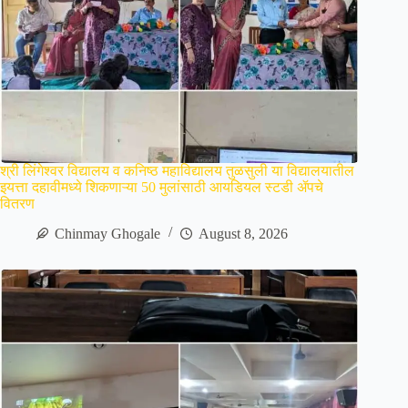
श्री लिंगेश्वर विद्यालय व कनिष्ठ महाविद्यालय तुळसुली या विद्यालयातील
इयत्ता दहावीमध्ये शिकणाऱ्या 50 मुलांसाठी आयडियल स्टडी ॲपचे
वितरण
Chinmay Ghogale
August 8, 2026