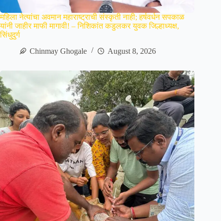
महिला नेत्यांचा अवमान महाराष्ट्राची संस्कृती नाही; हर्षवर्धन सपकाळ
यांनी जाहीर माफी मागावी! – निशिकांत कडुलकर युवक जिल्हाध्यक्ष,
सिंधुदुर्ग
Chinmay Ghogale
August 8, 2026