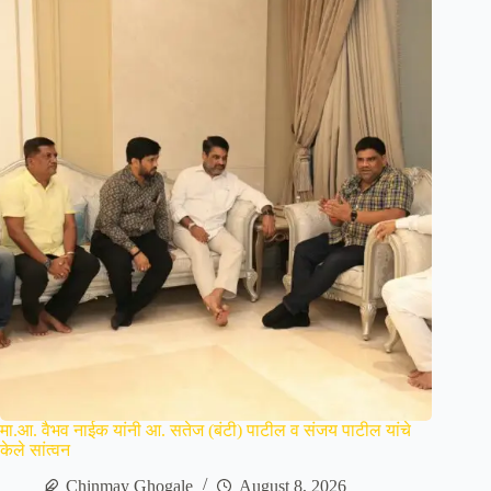
मा.आ. वैभव नाईक यांनी आ. सतेज (बंटी) पाटील व संजय पाटील यांचे
केले सांत्वन
Chinmay Ghogale
August 8, 2026