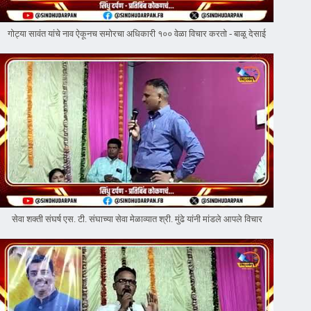
गोट्या सावंत यांचे नाव ऐकूनच समोरचा अधिकारी १०० वेळा विचार करतो - बाळू देसाई
सेवा शक्ती संघर्ष एस. टी. संघाच्या सेवा मेळाव्यात श्री. मुंढे यांनी मांडले आपले विचार