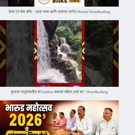
केक एन बेक कॅफे - आता नव्या आणि प्रशस्त जागेत #kudal #sindhudurg
कुडाळ तालुक्यातील हा hidden धबधबा पहिला आहे का ? #sindhudurg