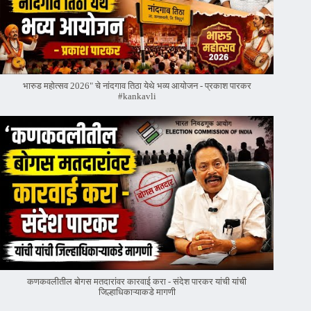
भारुड महोत्सव 2026" चे नांदगाव तिठा येथे भव्य आयोजन - प्रकाश पारकर
#kankavli
कणकवलीतील बोगस मतदारांवर‌ कारवाई करा - संदेश पारकर यांची यांची
जिल्हाधिकाऱ्याकडे मागणी