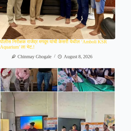
पोलीस निरीक्षक राजेंद्र मगदूम यांची केसरी येथील ‘Amboli KSR
Aquarium’ ला भेट.!
Chinmay Ghogale
August 8, 2026