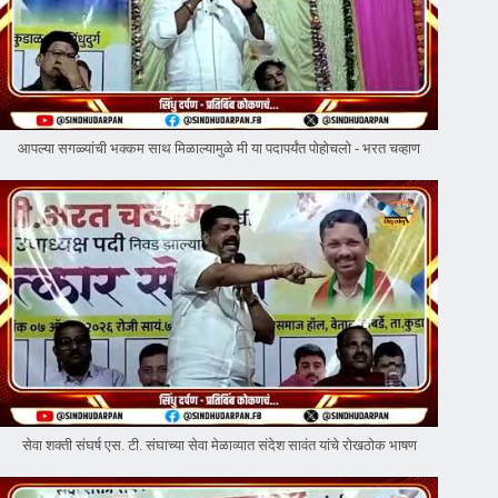
आपल्या सगळ्यांची भक्कम साथ मिळाल्यामुळे मी या पदापर्यंत पोहोचलो - भरत चव्हाण
सेवा शक्ती संघर्ष एस. टी. संघाच्या सेवा मेळाव्यात संदेश सावंत यांचे रोखठोक भाषण