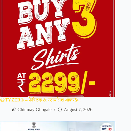
😍TYZER® – फेस्टिव्ह & स्टायलिश ऑफर🥳!
Chinmay Ghogale
August 7, 2026