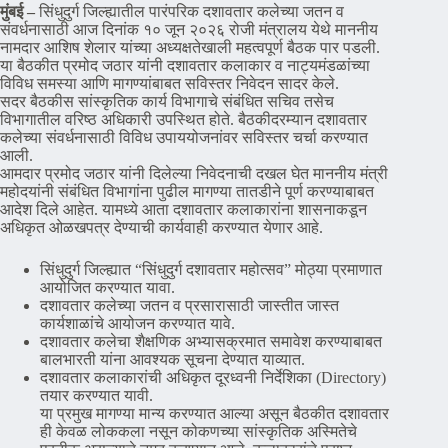
मुंबई –
सिंधुदुर्ग जिल्ह्यातील पारंपरिक दशावतार कलेच्या जतन व
संवर्धनासाठी आज दिनांक १० जून २०२६ रोजी मंत्रालय येथे माननीय
नामदार आशिष शेलार यांच्या अध्यक्षतेखाली महत्वपूर्ण बैठक पार पडली.
या बैठकीत प्रमोद जठार यांनी दशावतार कलाकार व नाट्यमंडळांच्या
विविध समस्या आणि मागण्यांबाबत सविस्तर निवेदन सादर केले.
सदर बैठकीस सांस्कृतिक कार्य विभागाचे संबंधित सचिव तसेच
विभागातील वरिष्ठ अधिकारी उपस्थित होते. बैठकीदरम्यान दशावतार
कलेच्या संवर्धनासाठी विविध उपाययोजनांवर सविस्तर चर्चा करण्यात
आली.
आमदार प्रमोद जठार यांनी दिलेल्या निवेदनाची दखल घेत माननीय मंत्री
महोदयांनी संबंधित विभागांना पुढील मागण्या तातडीने पूर्ण करण्याबाबत
आदेश दिले आहेत. यामध्ये आता दशावतार कलाकारांना शासनाकडून
अधिकृत ओळखपत्र देण्याची कार्यवाही करण्यात येणार आहे.
सिंधुदुर्ग जिल्ह्यात “सिंधुदुर्ग दशावतार महोत्सव” मोठ्या प्रमाणात
आयोजित करण्यात यावा.
दशावतार कलेच्या जतन व प्रसारासाठी जास्तीत जास्त
कार्यशाळांचे आयोजन करण्यात यावे.
दशावतार कलेचा शैक्षणिक अभ्यासक्रमात समावेश करण्याबाबत
बालभारती यांना आवश्यक सूचना देण्यात याव्यात.
दशावतार कलाकारांची अधिकृत दूरध्वनी निर्देशिका (Directory)
तयार करण्यात यावी.
या प्रमुख मागण्या मान्य करण्यात आल्या असून बैठकीत दशावतार
ही केवळ लोककला नसून कोकणच्या सांस्कृतिक अस्मितेचे