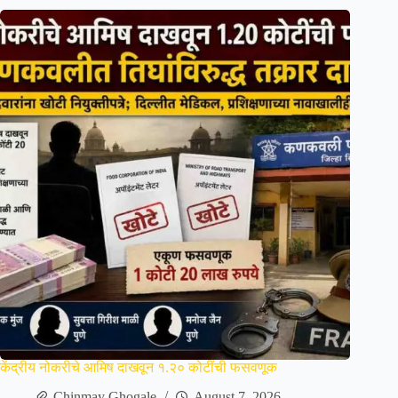
केंद्रीय नोकरीचे आमिष दाखवून १.२० कोटींची फसवणूक
Chinmay Ghogale
August 7, 2026