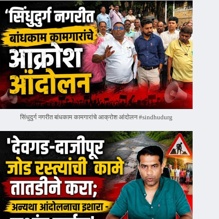
सिंधुदुर्ग नगरीत बांधकाम कामगारांचे आक्रोश आंदोलन #sindhudurg