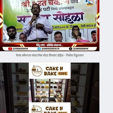
येत्या वर्षभरात संघटनेचा मोठा विस्तार होईल - निलेश तेंडुलकर