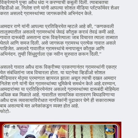
विक्रेत्याने पुन्हा अवैध धंदा न करण्याची कबुली दिली. त्याबाबतचा
व्हिडीओ आ. निलेश राणे यांनी आपल्या सोशल मीडिया प्लॅटफॉर्मवर शेअर
करत असलदे ग्रामस्थांच्या जागरूकतेचे अभिनंदन केले.
आमदार राणे यांनी आपल्या प्रतिक्रियेत म्हटले आहे की, “कणकवली
तालुक्यातील असलदे ग्रामस्थांचं जेवढं कौतुक करावं तेवढं कमी आहे.
गावात दारूबंदी असताना दारू विक्रेत्याला जाब विचारत त्याला ताब्यात
घेतले आणि समज दिली. असे जागरूक ग्रामस्थ प्रत्येक गावात असले
पाहिजेत. असलदे गावातील ग्रामस्थांचे मनापासून कौतुक आणि
अभिनंदन. तुम्ही सिंधुदुर्गाला एक नवीन सुरुवात करून दिली.”
असलदे गावात अवैध दारू विक्रीच्या प्रकरणानंतर ग्रामस्थांनी एकत्र
येत संबंधितांना जाब विचारला होता. या घटनेचा व्हिडीओ सोशल
मीडियावर मोठ्या प्रमाणात व्हायरल झाला असून त्याची दखल आमदार
निलेश राणे यांनी घेत ग्रामस्थांच्या भूमिकेचे समर्थन केले आहे.दरम्यान,
आमदारांच्या या प्रतिक्रियेनंतर असलदे ग्रामस्थांच्या दारूबंदी मोहिमेला
अधिक बळ मिळाले आहे. गावातील सामाजिक वातावरण बिघडविणाऱ्या
अवैध दारू व्यवसायाविरोधात नागरिकांनी पुढाकार घेणे ही सकारात्मक
बाब असल्याचे मत अनेकांकडून व्यक्त होत आहे.
फोटो-