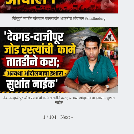
सिंधुदुर्ग नगरीत बांधकाम कामगारांचे आक्रोश आंदोलन #sindhudurg
देवगड-दाजीपूर जोड रस्त्यांची कामे तातडीने करा; अन्यथा आंदोलनाचा इशारा - सुशांत
नाईक
Next
»
1
/
104