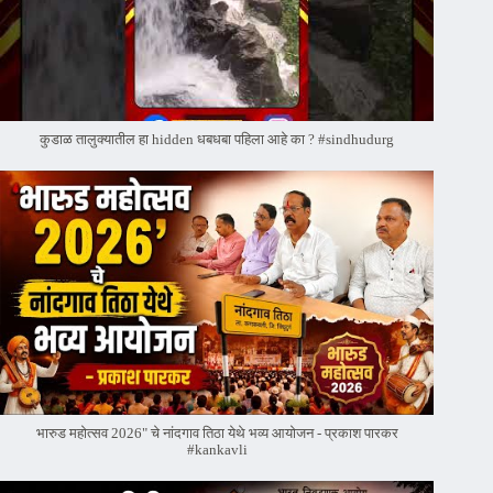
कुडाळ तालुक्यातील हा hidden धबधबा पहिला आहे का ? #sindhudurg
भारुड महोत्सव 2026" चे नांदगाव तिठा येथे भव्य आयोजन - प्रकाश पारकर
#kankavli