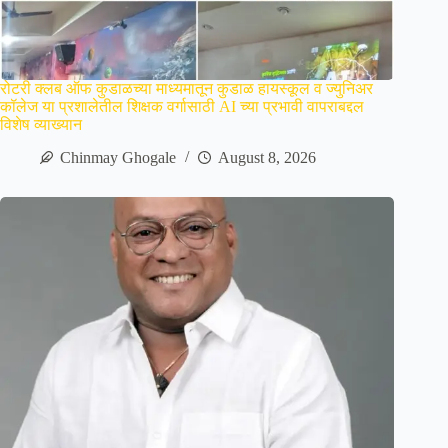
रोटरी क्लब ऑफ कुडाळच्या माध्यमातून कुडाळ हायस्कूल व ज्युनिअर
कॉलेज या प्रशालेतील शिक्षक वर्गासाठी AI च्या प्रभावी वापराबद्दल
विशेष व्याख्यान
Chinmay Ghogale
August 8, 2026