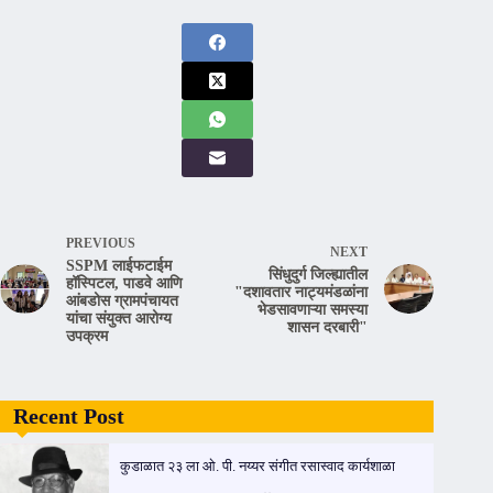
PREVIOUS
NEXT
SSPM लाईफटाईम
सिंधुदुर्ग जिल्ह्यातील
हॉस्पिटल, पाडवे आणि
"दशावतार नाट्यमंडळांना
आंबडोस ग्रामपंचायत
भेडसावणाऱ्या समस्या
यांचा संयुक्त आरोग्य
शासन दरबारी"
उपक्रम
Recent Post
कुडाळात २३ ला ओ. पी. नय्यर संगीत रसास्वाद कार्यशाळा