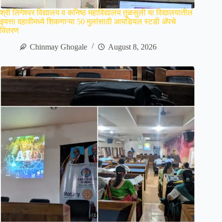
श्री लिंगेश्वर विद्यालय व कनिष्ठ महाविद्यालय तुळसुली या विद्यालयातील
इयत्ता दहावीमध्ये शिकणाऱ्या 50 मुलांसाठी आयडियल स्टडी ॲपचे
वितरण
Chinmay Ghogale
August 8, 2026