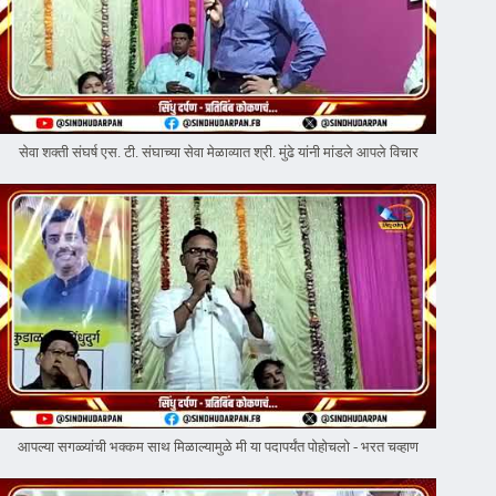
सेवा शक्ती संघर्ष एस. टी. संघाच्या सेवा मेळाव्यात श्री. मुंढे यांनी मांडले आपले विचार
आपल्या सगळ्यांची भक्कम साथ मिळाल्यामुळे मी या पदापर्यंत पोहोचलो - भरत चव्हाण