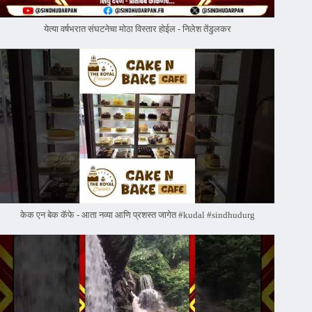
येत्या वर्षभरात संघटनेचा मोठा विस्तार होईल - निलेश तेंडुलकर
केक एन बेक कॅफे - आता नव्या आणि प्रशस्त जागेत #kudal #sindhudurg