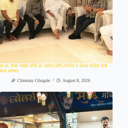
मा.आ. वैभव नाईक यांनी आ. सतेज (बंटी) पाटील व संजय पाटील यांचे
केले सांत्वन
Chinmay Ghogale
August 8, 2026