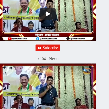
Subscribe
Next
»
1
/
104