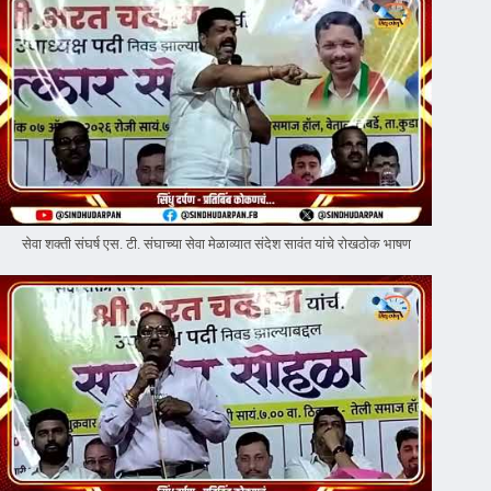
सेवा शक्ती संघर्ष एस. टी. संघाच्या सेवा मेळाव्यात संदेश सावंत यांचे रोखठोक भाषण