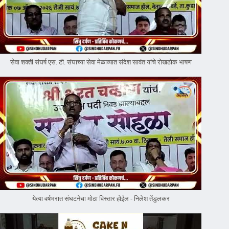
सेवा शक्ती संघर्ष एस. टी. संघाच्या सेवा मेळाव्यात संदेश सावंत यांचे रोखठोक भाषण
येत्या वर्षभरात संघटनेचा मोठा विस्तार होईल - निलेश तेंडुलकर