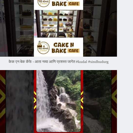
केक एन बेक कॅफे - आता नव्या आणि प्रशस्त जागेत #kudal #sindhudurg