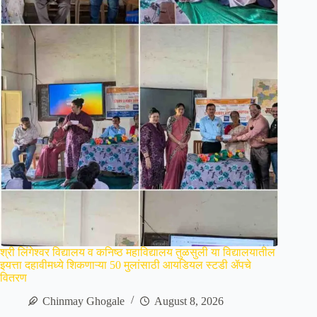
श्री लिंगेश्वर विद्यालय व कनिष्ठ महाविद्यालय तुळसुली या विद्यालयातील
इयत्ता दहावीमध्ये शिकणाऱ्या 50 मुलांसाठी आयडियल स्टडी ॲपचे
वितरण
Chinmay Ghogale
August 8, 2026