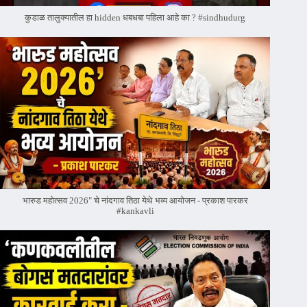
कुडाळ तालुक्यातील हा hidden धबधबा पहिला आहे का ? #sindhudurg
भारुड महोत्सव 2026" चे नांदगाव तिठा येथे भव्य आयोजन - प्रकाश पारकर
#kankavli