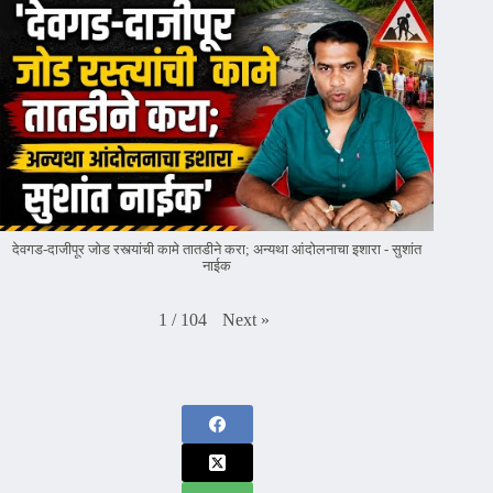
देवगड-दाजीपूर जोड रस्त्यांची कामे तातडीने करा; अन्यथा आंदोलनाचा इशारा - सुशांत
नाईक
Next
»
1
/
104