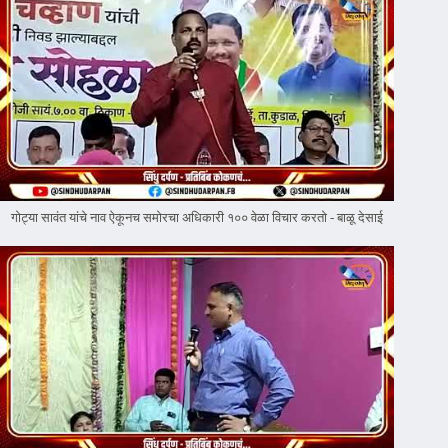
गोट्या सावंत यांचे नाव ऐकूनच समोरचा अधिकारी १०० वेळा विचार करतो - बाळू देसाई