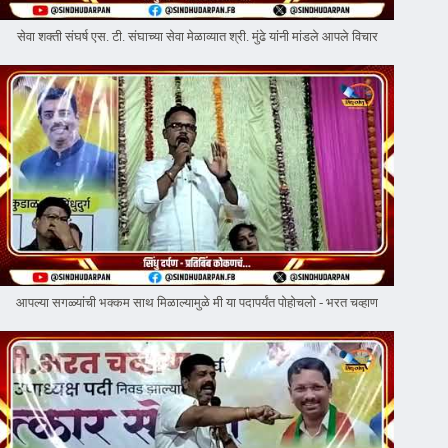
सेवा शक्ती संघर्ष एस. टी. संघाच्या सेवा मेळाव्यात श्री. मुंढे यांनी मांडले आपले विचार
आपल्या सगळ्यांची भक्कम साथ मिळाल्यामुळे मी या पदापर्यंत पोहोचलो - भरत चव्हाण