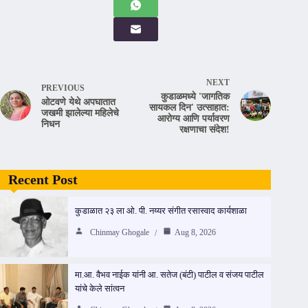
NEXT
PREVIOUS
कुडाळमध्ये 'जागतिक
ओटवणे येथे अपघातात
सायकल दिन' उत्साहात:
जखमी झालेल्या महिलेचे
आरोग्य आणि पर्यावरण
निधन
रक्षणाचा संदेश!
Recent Post
कुडाळात २३ ला ओ. पी. नय्यर संगीत रसास्वाद कार्यशाळा
Chinmay Ghogale
Aug 8, 2026
मा.आ. वैभव नाईक यांनी आ. सतेज (बंटी) पाटील व संजय पाटील
यांचे केले सांत्वन