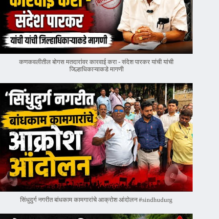
कणकवलीतील बोगस मतदारांवर‌ कारवाई करा - संदेश पारकर यांची यांची
जिल्हाधिकाऱ्याकडे मागणी
सिंधुदुर्ग नगरीत बांधकाम कामगारांचे आक्रोश आंदोलन #sindhudurg