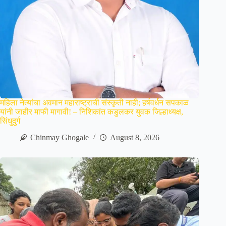
महिला नेत्यांचा अवमान महाराष्ट्राची संस्कृती नाही; हर्षवर्धन सपकाळ
यांनी जाहीर माफी मागावी! – निशिकांत कडुलकर युवक जिल्हाध्यक्ष,
सिंधुदुर्ग
Chinmay Ghogale
August 8, 2026