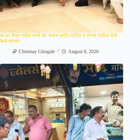
मा.आ. वैभव नाईक यांनी आ. सतेज (बंटी) पाटील व संजय पाटील यांचे
केले सांत्वन
Chinmay Ghogale
August 8, 2026