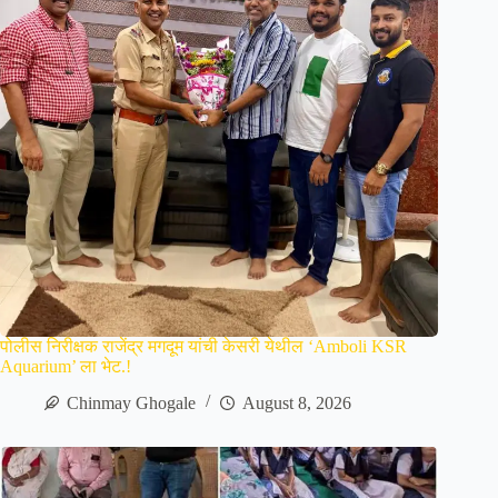
पोलीस निरीक्षक राजेंद्र मगदूम यांची केसरी येथील ‘Amboli KSR
Aquarium’ ला भेट.!
Chinmay Ghogale
August 8, 2026