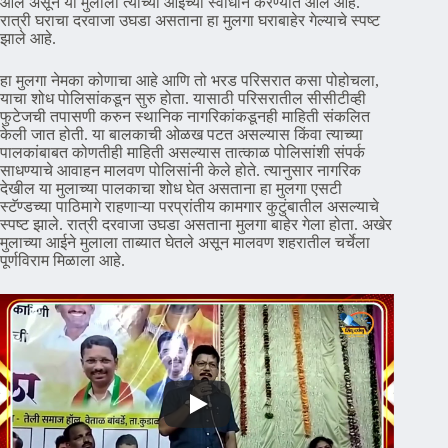
आले असून या मुलाला त्याच्या आईच्या स्वाधीन करण्यात आले आहे.
रात्री घराचा दरवाजा उघडा असताना हा मुलगा घराबाहेर गेल्याचे स्पष्ट
झाले आहे.
हा मुलगा नेमका कोणाचा आहे आणि तो भरड परिसरात कसा पोहोचला,
याचा शोध पोलिसांकडून सुरु होता. यासाठी परिसरातील सीसीटीव्ही
फुटेजची तपासणी करुन स्थानिक नागरिकांकडूनही माहिती संकलित
केली जात होती. या बालकाची ओळख पटत असल्यास किंवा त्याच्या
पालकांबाबत कोणतीही माहिती असल्यास तात्काळ पोलिसांशी संपर्क
साधण्याचे आवाहन मालवण पोलिसांनी केले होते. त्यानुसार नागरिक
देखील या मुलाच्या पालकाचा शोध घेत असताना हा मुलगा एसटी
स्टॅण्डच्या पाठिमागे राहणाऱ्या परप्रांतीय कामगार कुटुंबातील असल्याचे
स्पष्ट झाले. रात्री दरवाजा उघडा असताना मुलगा बाहेर गेला होता. अखेर
मुलाच्या आईने मुलाला ताब्यात घेतले असून मालवण शहरातील चर्चेला
पूर्णविराम मिळाला आहे.