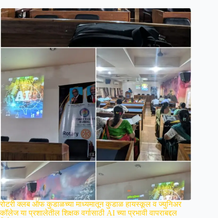
रोटरी क्लब ऑफ कुडाळच्या माध्यमातून कुडाळ हायस्कूल व ज्युनिअर
कॉलेज या प्रशालेतील शिक्षक वर्गासाठी AI च्या प्रभावी वापराबद्दल