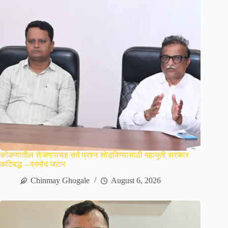
कोकणातील रोजगारासह सर्व प्रश्न सोडविण्यासाठी महायुती सरकार
कटिबद्ध – प्रमोद जठार
Chinmay Ghogale
August 6, 2026