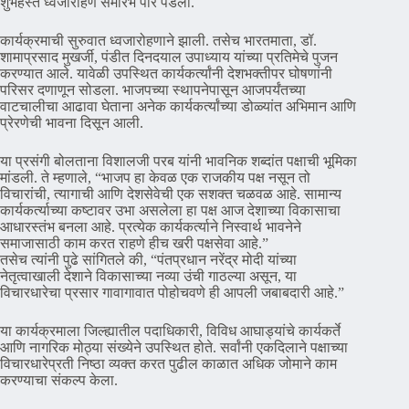
शुभहस्ते ध्वजारोहण समारंभ पार पडला.
कार्यक्रमाची सुरुवात ध्वजारोहणाने झाली. तसेच भारतमाता, डॉ.
शामाप्रसाद मुखर्जी, पंडीत दिनदयाल उपाध्याय यांच्या प्रतिमेचे पुजन
करण्यात आले. यावेळी उपस्थित कार्यकर्त्यांनी देशभक्तीपर घोषणांनी
परिसर दणाणून सोडला. भाजपच्या स्थापनेपासून आजपर्यंतच्या
वाटचालीचा आढावा घेताना अनेक कार्यकर्त्यांच्या डोळ्यांत अभिमान आणि
प्रेरणेची भावना दिसून आली.
या प्रसंगी बोलताना विशालजी परब यांनी भावनिक शब्दांत पक्षाची भूमिका
मांडली. ते म्हणाले, “भाजप हा केवळ एक राजकीय पक्ष नसून तो
विचारांची, त्यागाची आणि देशसेवेची एक सशक्त चळवळ आहे. सामान्य
कार्यकर्त्याच्या कष्टावर उभा असलेला हा पक्ष आज देशाच्या विकासाचा
आधारस्तंभ बनला आहे. प्रत्येक कार्यकर्त्याने निस्वार्थ भावनेने
समाजासाठी काम करत राहणे हीच खरी पक्षसेवा आहे.”
तसेच त्यांनी पुढे सांगितले की, “पंतप्रधान नरेंद्र मोदी यांच्या
नेतृत्वाखाली देशाने विकासाच्या नव्या उंची गाठल्या असून, या
विचारधारेचा प्रसार गावागावात पोहोचवणे ही आपली जबाबदारी आहे.”
या कार्यक्रमाला जिल्ह्यातील पदाधिकारी, विविध आघाड्यांचे कार्यकर्ते
आणि नागरिक मोठ्या संख्येने उपस्थित होते. सर्वांनी एकदिलाने पक्षाच्या
विचारधारेप्रती निष्ठा व्यक्त करत पुढील काळात अधिक जोमाने काम
करण्याचा संकल्प केला.