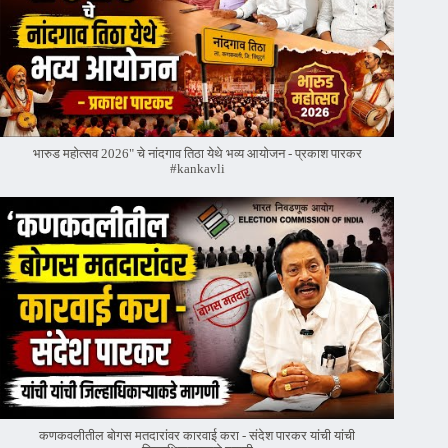
भारुड महोत्सव 2026" चे नांदगाव तिठा येथे भव्य आयोजन - प्रकाश पारकर
#kankavli
कणकवलीतील बोगस मतदारांवर‌ कारवाई करा - संदेश पारकर यांची यांची