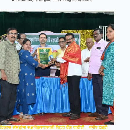
विकास संस्थांना सक्षमीकरणासाठी जिल्हा बॅंक पाठीशी – मनीष दळवी