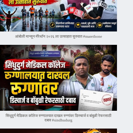
आंबोली मान्सून मॅरेथॉन २०२६ ला उत्साहात सुरुवात #marethone
सिंधुदुर्ग मेडिकल कॉलेज रुग्णालयात दाखल रुग्णांवर डिस्चार्ज व बांबुळी रेफरसाठी
दबाव #sindhudurg