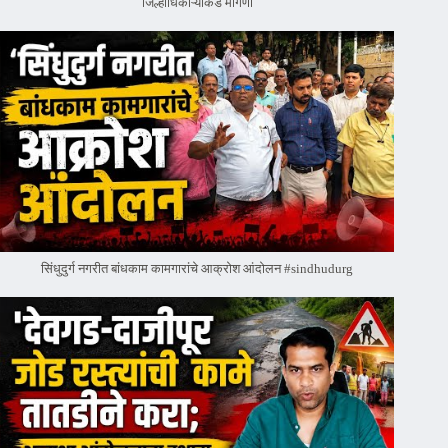
जिल्हाधिकाऱ्याकडे मागणी
सिंधुदुर्ग नगरीत बांधकाम कामगारांचे आक्रोश आंदोलन #sindhudurg