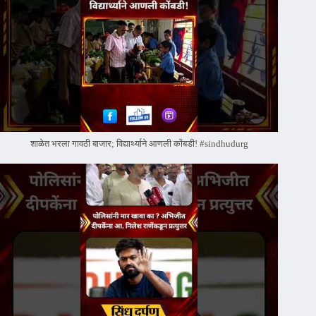
शाळेत भरला गावठी बाजार; विद्यार्थ्याने आणली कोंबडी! #sindhudurg