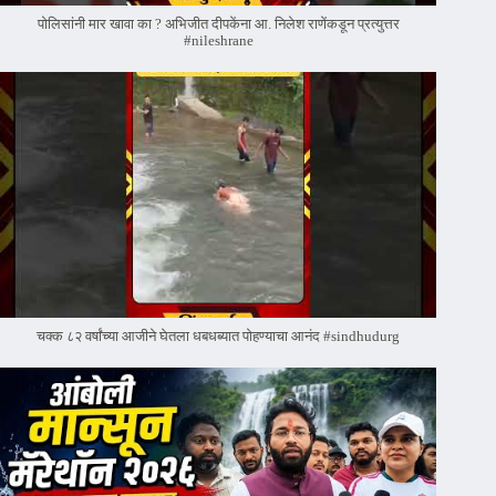
पोलिसांनी मार खावा का ? अभिजीत दीपकेंना आ. निलेश राणेंकडून प्रत्युत्तर
#nileshrane
चक्क ८२ वर्षांच्या आजीने घेतला धबधब्यात पोहण्याचा आनंद #sindhudurg