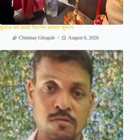
कुडाळ येथे आळवे फिटनेस क्लबचा शुभारंभ
Chinmay Ghogale
August 6, 2026