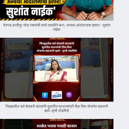
देवगड-दाजीपूर जोड रस्त्यांची कामे तातडीने करा; अन्यथा आंदोलनाचा इशारा - सुशांत
नाईक
जिल्ह्यातील सर्व शेतकरी बांधवांनी सुधारित प्रधानमंत्री पीक विमा योजनेत सहभागी
व्हावे -तृप्ती धोडमिसे