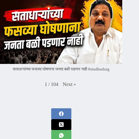
सताधाऱ्यांच्या फसव्या घोषणाना जनता बळी पडणार नाही #sindhudurg
Next
»
1
/
104