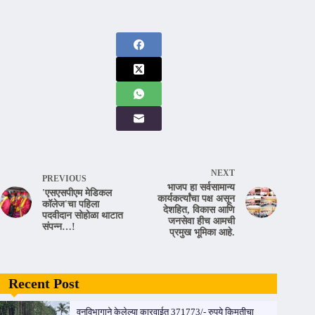
NEXT
PREVIOUS
भाजप हा सर्वसामान्य
'एसएसपीएम मेडिकल
कार्यकर्त्यांचा पक्ष असून
कॉलेज'चा पहिला
देशहित, विकास आणि
पदवीदान सोहोळा थाटात
जनसेवा हीच आमची
संपन्न…!
प्रमुख भूमिका आहे.
Recent Post
वनविभागाने केलेल्या कारवाईत 371773/- रुपये किमतीचा