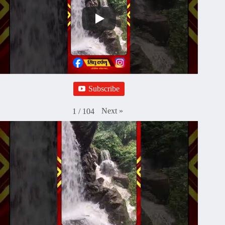
Subscribe
Next
»
1
/
104