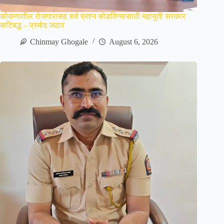
कोकणातील रोजगारासह सर्व प्रश्न सोडविण्यासाठी महायुती सरकार
कटिबद्ध – प्रमोद जठार
Chinmay Ghogale
August 6, 2026