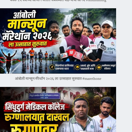
चक्क ८२ वर्षांच्या आजीने घेतला धबधब्यात पोहण्याचा आनंद #sindhudurg
आंबोली मान्सून मॅरेथॉन २०२६ ला उत्साहात सुरुवात #marethone