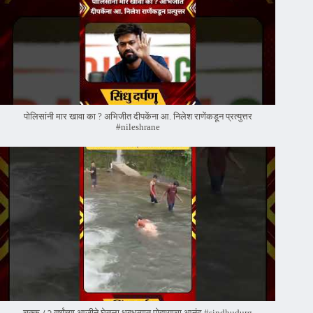
पोलिसांनी मार खावा का ? अभिजीत दीपकेंना आ. निलेश राणेंकडून प्रत्युत्तर
#nileshrane