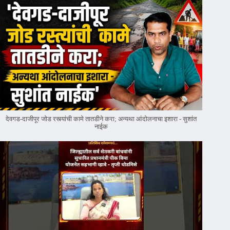
देवगड-दाजीपूर जोड रस्त्यांची कामे तातडीने करा; अन्यथा आंदोलनाचा इशारा - सुशांत
नाईक