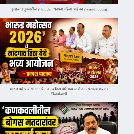
कुडाळ तालुक्यातील हा hidden धबधबा पहिला आहे का ? #sindhudurg
भारुड महोत्सव 2026" चे नांदगाव तिठा येथे भव्य आयोजन - प्रकाश पारकर
#kankavli