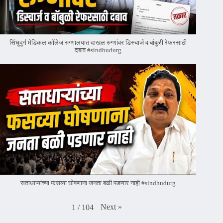
सिंधुदुर्ग मेडिकल कॉलेज रुग्णालयात दाखल रुग्णांवर डिस्चार्ज व बांबुळी रेफरसाठी
दबाव #sindhudurg
सताधाऱ्यांच्या फसव्या घोषणाना जनता बळी पडणार नाही #sindhudurg
Next
»
1
/
104