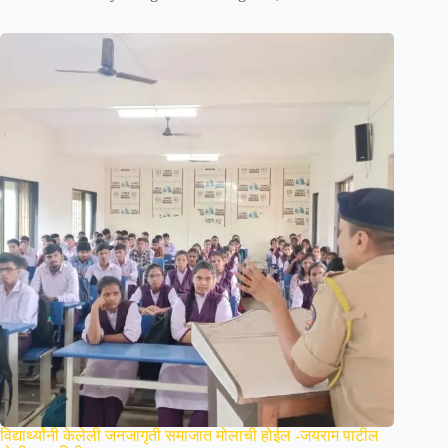
विद्यार्थ्यांनी केलेली जनजागृती समाजात मोलाची होईल -जयराम पाटील