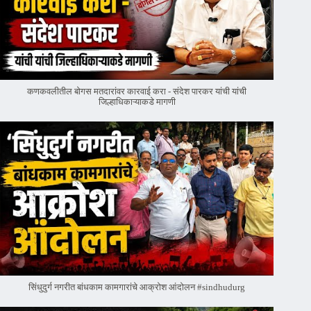
कणकवलीतील बोगस मतदारांवर‌ कारवाई करा - संदेश पारकर यांची यांची
जिल्हाधिकाऱ्याकडे मागणी
सिंधुदुर्ग नगरीत बांधकाम कामगारांचे आक्रोश आंदोलन #sindhudurg