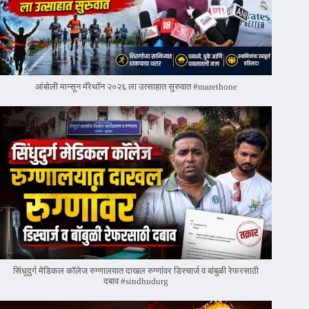
आंबोली मान्सून मॅरेथॉन २०२६ ला उत्साहात सुरुवात #marethone
सिंधुदुर्ग मेडिकल कॉलेज रुग्णालयात दाखल रुग्णांवर डिस्चार्ज व बांबुळी रेफरसाठी
दबाव #sindhudurg