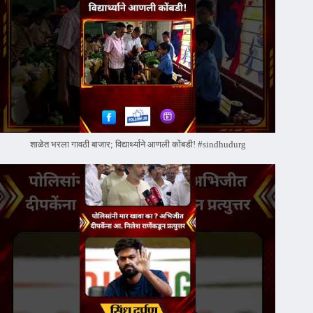
शाळेत भरला गावठी बाजार; विद्यार्थ्याने आणली कोंबडी! #sindhudurg