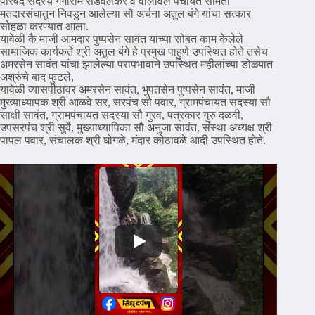
परिषद सदस्य गंगाराम सडवेलकर व वालावल पंचायत समिती
मतदारसंघातुन निवडुन आलेल्या सौ अर्चना अतुल बंगे यांचा सत्कार
सोहळा करण्यात आला.
यावेळी कै माजी आमदार पुष्पसेन सावंत यांच्या सोबत काम केलेले
सामाजिक कार्यकर्ते श्री अतुल बंगे हे प्रमुख पाहुणे उपस्थित होते तसेच
अमरसेन सावंत यांचा झालेल्या परापभावाने उपस्थित महीलांच्या डोळ्यात
अश्रुंचे बांद फुटले,
यावेळी व्यासपीठावर अमरसेन सावंत, भुपतसेन पुष्पसेन सावंत, माजी
मुख्याध्यापक श्री आळवे सर, सरपंच सौ पवार, ग्रामपंचायत सदस्या सौ
साक्षी सावंत, ग्रामपंचायत सदस्या सौ गुरव, पत्रकार गुरु दळवी,
उपसरपंच श्री सुर्वे, मुख्याध्यापिका सौ अनुजा सावंत, संस्था अध्यक्ष श्री
पापल पवार, संचालक श्री घोगळे, मंदार कोठावळे आदी उपस्थित होते.