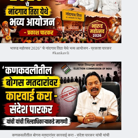
भारुड महोत्सव 2026" चे नांदगाव तिठा येथे भव्य आयोजन - प्रकाश पारकर
#kankavli
कणकवलीतील बोगस मतदारांवर‌ कारवाई करा - संदेश पारकर यांची यांची