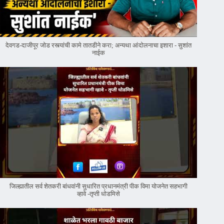
देवगड-दाजीपूर जोड रस्त्यांची कामे तातडीने करा; अन्यथा आंदोलनाचा इशारा - सुशांत
नाईक
जिल्ह्यातील सर्व शेतकरी बांधवांनी सुधारित प्रधानमंत्री पीक विमा योजनेत सहभागी
व्हावे -तृप्ती धोडमिसे