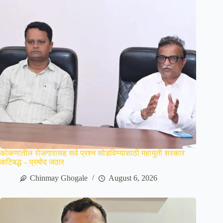
कोकणातील रोजगारासह सर्व प्रश्न सोडविण्यासाठी महायुती सरकार
कटिबद्ध – प्रमोद जठार
Chinmay Ghogale
August 6, 2026