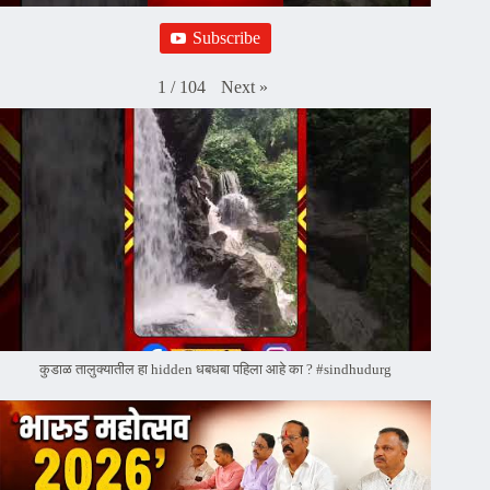
Subscribe
Next
»
1
/
104
कुडाळ तालुक्यातील हा hidden धबधबा पहिला आहे का ? #sindhudurg