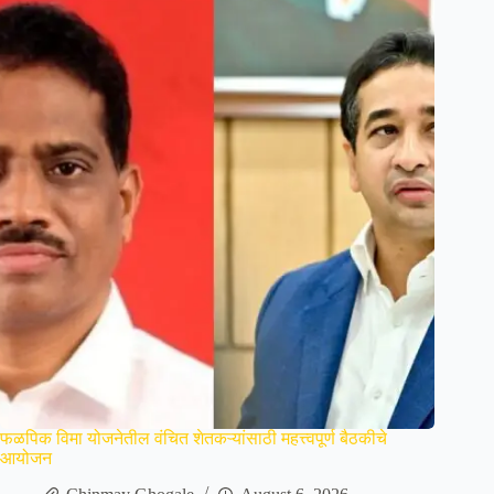
फळपिक विमा योजनेतील वंचित शेतकऱ्यांसाठी महत्त्वपूर्ण बैठकीचे
आयोजन