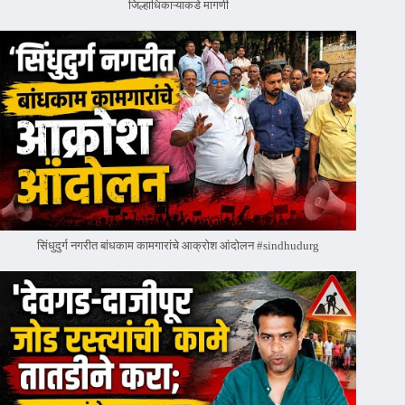
जिल्हाधिकाऱ्याकडे मागणी
सिंधुदुर्ग नगरीत बांधकाम कामगारांचे आक्रोश आंदोलन #sindhudurg