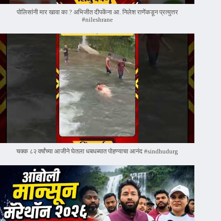
पोलिसांनी मार खावा का ? अभिजीत दीपकेंना आ. निलेश राणेंकडून प्रत्युत्तर
#nileshrane
चक्क ८२ वर्षांच्या आजीने घेतला धबधब्यात पोहण्याचा आनंद #sindhudurg