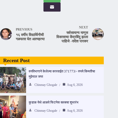
NEXT
PREVIOUS
सर्वसामान्य माणूस
१६ वर्षीय विद्यार्थिनीची
विकासाचा केंद्रबिंदू झाला
गळफास घेत आत्महत्या
पाहिजे -संदेश पारकर
Recent Post
वनविभागाने केलेल्या कारवाईत 371773/- रुपये किमतीचा
मुद्देमाल जप्त
Chinmay Ghogale
Aug 6, 2026
कुडाळ येथे आळवे फिटनेस क्लबचा शुभारंभ
Chinmay Ghogale
Aug 6, 2026