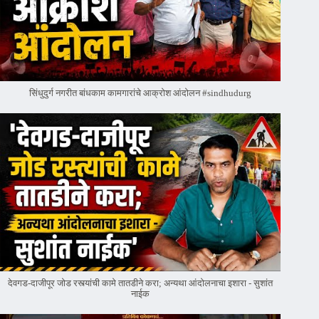
सिंधुदुर्ग नगरीत बांधकाम कामगारांचे आक्रोश आंदोलन #sindhudurg
देवगड-दाजीपूर जोड रस्त्यांची कामे तातडीने करा; अन्यथा आंदोलनाचा इशारा - सुशांत
नाईक