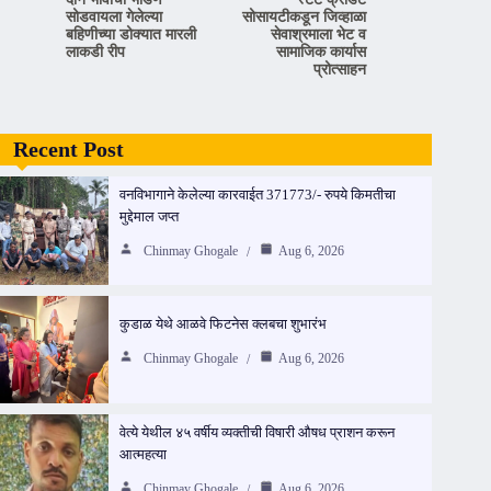
सोडवायला गेलेल्या
सोसायटीकडून जिव्हाळा
बहिणीच्या डोक्यात मारली
सेवाश्रमाला भेट व
लाकडी रीप
सामाजिक कार्यास
प्रोत्साहन
Recent Post
वनविभागाने केलेल्या कारवाईत 371773/- रुपये किमतीचा
मुद्देमाल जप्त
Chinmay Ghogale
Aug 6, 2026
कुडाळ येथे आळवे फिटनेस क्लबचा शुभारंभ
Chinmay Ghogale
Aug 6, 2026
वेत्ये येथील ४५ वर्षीय व्यक्तीची विषारी औषध प्राशन करून
आत्महत्या
Chinmay Ghogale
Aug 6, 2026