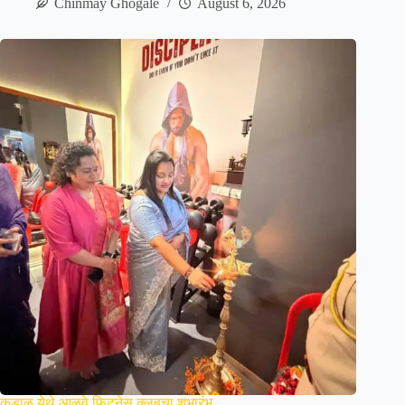
Chinmay Ghogale
August 6, 2026
कुडाळ येथे आळवे फिटनेस क्लबचा शुभारंभ