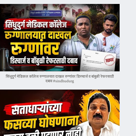
सिंधुदुर्ग मेडिकल कॉलेज रुग्णालयात दाखल रुग्णांवर डिस्चार्ज व बांबुळी रेफरसाठी
दबाव #sindhudurg