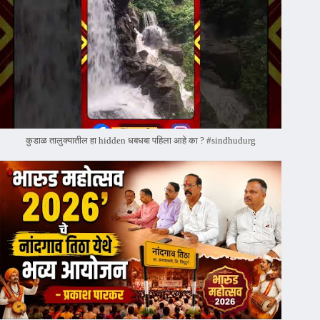
कुडाळ तालुक्यातील हा hidden धबधबा पहिला आहे का ? #sindhudurg