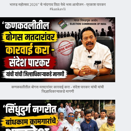
भारुड महोत्सव 2026" चे नांदगाव तिठा येथे भव्य आयोजन - प्रकाश पारकर
#kankavli
कणकवलीतील बोगस मतदारांवर‌ कारवाई करा - संदेश पारकर यांची यांची
जिल्हाधिकाऱ्याकडे मागणी