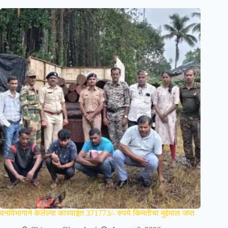
वनविभागाने केलेल्या कारवाईत 371773/- रुपये किमतीचा मुद्देमाल जप्त