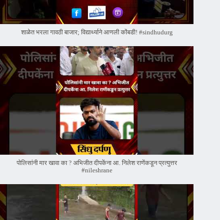
शाळेत भरला गावठी बाजार; विद्यार्थ्याने आणली कोंबडी! #sindhudurg
पोलिसांनी मार खावा का ? अभिजीत दीपकेंना आ. निलेश राणेंकडून प्रत्युत्तर
#nileshrane