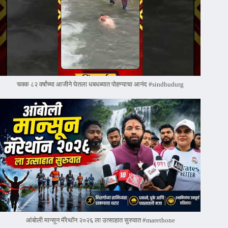
चक्क ८२ वर्षांच्या आजीने घेतला धबधब्यात पोहण्याचा आनंद #sindhudurg
आंबोली मान्सून मॅरेथॉन २०२६ ला उत्साहात सुरुवात #marethone