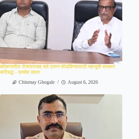
कोकणातील रोजगारासह सर्व प्रश्न सोडविण्यासाठी महायुती सरकार
कटिबद्ध – प्रमोद जठार
Chinmay Ghogale
August 6, 2026