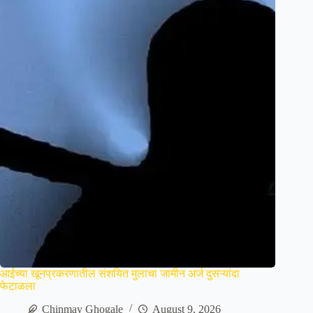
आईच्या खूनप्रकरणातील संशयित मुलाचा जामीन अर्ज दुसऱ्यांदा
फेटाळला
Chinmay Ghogale
August 9, 2026