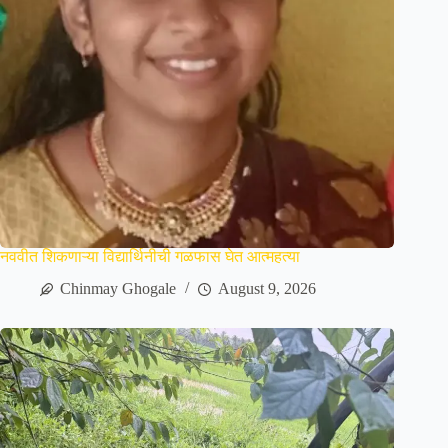
नववीत शिकणाऱ्या विद्यार्थिनीची गळफास घेत आत्महत्या
Chinmay Ghogale
August 9, 2026