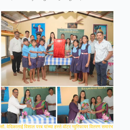
सौ. वेदिकाताई विशाल परब यांच्या हस्ते वॉटर प्युरिफायर वितरण समारंभ