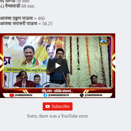
७) देवगड
58 mm
८) वैभववाडी
68 mm
आजचा एकूण पाऊस =
466
आजचा सरासरी पाऊस =
58.25
Subscribe
Sorry, there was a YouTube error.