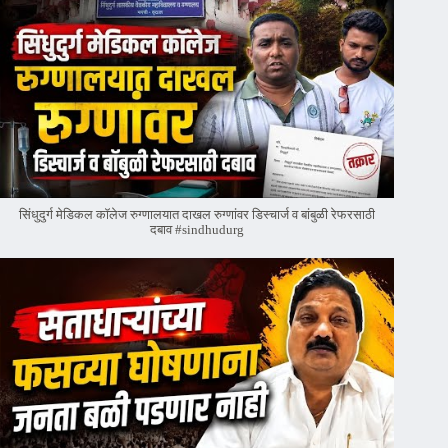
सिंधुदुर्ग मेडिकल कॉलेज रुग्णालयात दाखल रुग्णांवर डिस्चार्ज व बांबुळी रेफरसाठी
दबाव #sindhudurg