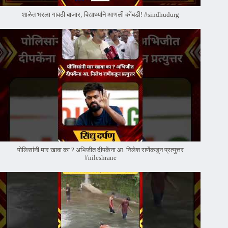
शाळेत भरला गावठी बाजार; विद्यार्थ्याने आणली कोंबडी! #sindhudurg
पोलिसांनी मार खावा का ? अभिजीत दीपकेंना आ. निलेश राणेंकडून प्रत्युत्तर
#nileshrane