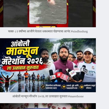
चक्क ८२ वर्षांच्या आजीने घेतला धबधब्यात पोहण्याचा आनंद #sindhudurg
आंबोली मान्सून मॅरेथॉन २०२६ ला उत्साहात सुरुवात #marethone