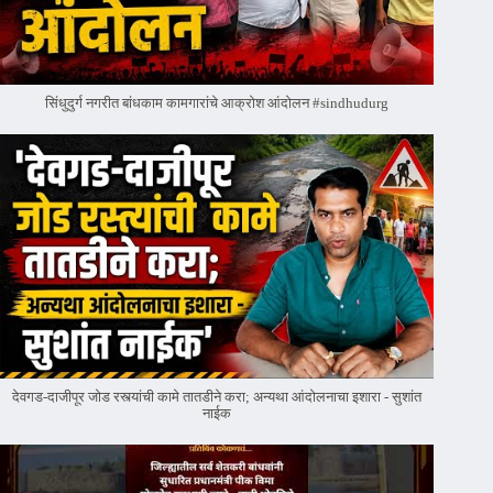
सिंधुदुर्ग नगरीत बांधकाम कामगारांचे आक्रोश आंदोलन #sindhudurg
देवगड-दाजीपूर जोड रस्त्यांची कामे तातडीने करा; अन्यथा आंदोलनाचा इशारा - सुशांत
नाईक