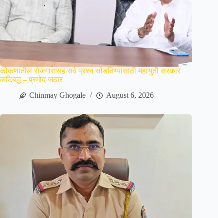
कोकणातील रोजगारासह सर्व प्रश्न सोडविण्यासाठी महायुती सरकार
कटिबद्ध – प्रमोद जठार
Chinmay Ghogale
August 6, 2026