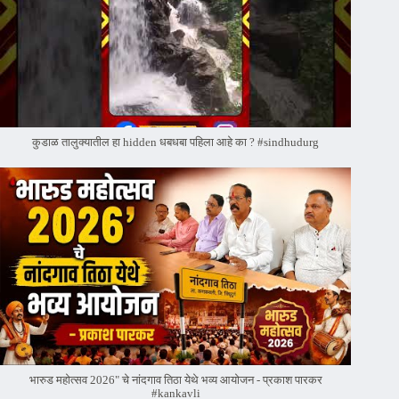
कुडाळ तालुक्यातील हा hidden धबधबा पहिला आहे का ? #sindhudurg
भारुड महोत्सव 2026" चे नांदगाव तिठा येथे भव्य आयोजन - प्रकाश पारकर
#kankavli