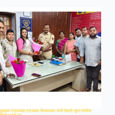
कुडाळ नगराध्यक्षा प्राजक्ता शिरवलकर यांनी घेतली नूतन पोलीस