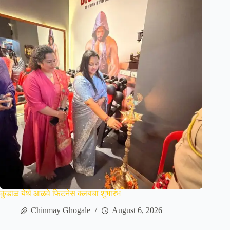
कुडाळ येथे आळवे फिटनेस क्लबचा शुभारंभ
Chinmay Ghogale
August 6, 2026