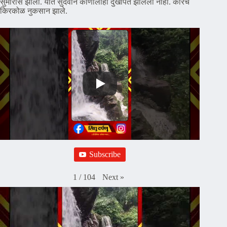
सुमारास झाला. यात सुदैवाने कोणालाही दुखापत झालेली नाही. कारचे
किरकोळ नुकसान झाले.
Subscribe
Next
»
1
/
104