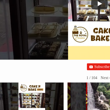
Subscribe
Next
1
/
104