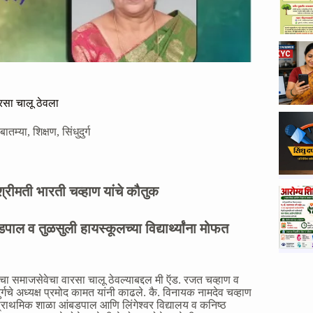
ारसा चालू ठेवला
बातम्या
,
शिक्षण
,
सिंधुदुर्ग
श्रीमती भारती चव्हाण यांचे कौतुक
ाल व तुळसुली हायस्कूलच्या विद्यार्थ्यांना मोफत
याचा समाजसेवेचा वारसा चालू ठेवल्याबद्दल मी ऍड. रजत चव्हाण व
्गचे अध्यक्ष प्रमोद कामत यांनी काढले. कै. विनायक नामदेव चव्हाण
द प्राथमिक शाळा आंबडपाल आणि लिंगेश्वर विद्यालय व कनिष्ठ