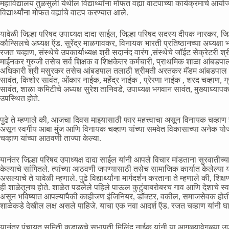
महाविद्यालय तुळसुली येथील विद्यार्थ्यांना मोफत वह्या वाटपाच्या कार्यक्रमाचे आ
विद्यार्थ्यांना मोफत वह्यांचे वाटप करण्यात आले.
यावेळी जिल्हा परिषद उपाध्यक्ष दादा साईल, जिल्हा परिषद सदस्य दीपक नारकर, ज
कौन्सिलचे अध्यक्ष ऍड. सुरेंद्र माळगावकर, विनायक भारती प्रतिष्ठानच्या अध्यक्षा
रजत चव्हाण, संस्थेचे उपकार्याध्यक्ष श्री सदानंद वारंग ,संस्थेचे जॉईट सेक्रेटरी 
माईनकर गुरुजी तसेच सर्व शिक्षक व शिक्षकेतर कर्मचारी, प्राथमिक शाळा आंबडपाल 
अधिकारी श्री मसुरकर तसेच आंबडपाल तलाठी श्रीमती अरतकर मॅडम आंबडपाल सरप
सावंत, किशोर सावंत, ओंकार नाईक, महेंद्र नाईक , प्रेरणा नाईक , शरद चव्हाण, ग
सावंत, शाळा कमिटीचे अध्यक्ष सुरेश तानिवडे, उपाध्यक्ष भगवान सावंत, मुख्याध्
उपस्थित होते.
पुढे ते म्हणाले की, आजचा दिवस माझ्यासाठी फार महत्त्वाचा असून विनायक चव्हाण हे 
असून स्वर्गीय आबा मुंज आणि विनायक चव्हाण यांच्या समवेत विकासाच्या अनेक योजनां
चव्हाण यांच्या आठवणी ताज्या केल्या.
यानंतर जिल्हा परिषद उपाध्यक्ष दादा साईल यांनी आपले विचार मांडताना सुरवातीच्या
केल्याचे सांगितले. त्यांच्या आठवणी जपण्यासाठी तसेच सामाजिक कार्यात केलेल्या 
असल्याचे ते यावेळी म्हणाले. पुढे विद्यार्थ्यांना मार्गदर्शन करताना ते म्हणाले की, 
ही शाळेतूनच होते. शाळेत पडलेले पहिले पाऊल कुटुंबाबरोबरच गाव आणि देशाचे स्वप
असून भविष्यात आपल्यापैकी काहीजण इंजिनियर, डॉक्टर, वकील, समाजसेवक होतील. 
शाळेकडे देखील लक्ष असले पाहिजे. याचा एक नवा आदर्श ऍड. रजत चव्हाण यांनी घालू
यानंतर पंचायत समिती कुडाळचे सभापती मिलिंद नाईक यांनी या आगळ्यावेगळ्या उपक्