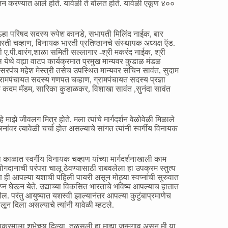
योजन करण्यात आले होते. यावेळी ते बोलत होते. यावेळी एकूण ४००
िल्हा परिषद सदस्य रुपेश कानडे, सभापती मिलिंद नाईक, बार
 भरती चव्हाण, विनायक भारती प्रतिष्ठानचे संस्थापक अध्यक्ष ऍड.
श्री ए.पी.वारंग,शाळा समिती सल्लागार -श्री मकरंद नाईक, श्री
येथे वह्या वाटप कार्यक्रमात प्रमुख मान्यवर कुडाळ मंडळ
ंच महेश मेस्त्री तसेच उपस्थित मान्यवर सचिन सावंत, सुदाम
्रामपंचायत सदस्य गणपत चव्हाण, ग्रामपंचायत सदस्य प्रज्ञा
यापक कदम मॅडम, सारिका कुडाळकर, विशाखा सावंत ,सुनंदा सावंत
माझे जीवलग मित्र होते. मला त्यांचे मार्गदर्शन वेळोवेळी मिळाले
वर त्यावेळी चर्चा होत असल्याचे सांगत त्यांनी स्वर्गीय विनायक
 काळात स्वर्गीय विनायक चव्हाण यांच्या मार्गदर्शनाखाली काम
योगदानाची परंपरा चालू ठेवण्यासाठी राबवलेला हा उपक्रम स्तुत्य
शिक्षण ही आपल्या यशाची पहिली पायरी असून मोठ्या स्वप्नांची सुरुवात
्न घेऊन येते. उद्याच्या विकसित भारताचे भविष्य आपल्याच हातात
परंतु आयुष्यात यशस्वी झाल्यानंतर आपल्या कुटुंबाप्रमाणेच
न दिला असल्याचे त्यांनी यावेळी म्हटले.
रमाला शुभेच्छा दिल्या. तुळसुली हा माझा जन्मगाव असून मी या