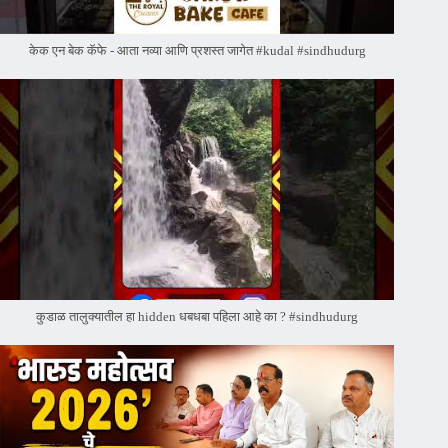
केक एन बेक कॅफे - आता नव्या आणि प्रशस्त जागेत #kudal #sindhudurg
कुडाळ तालुक्यातील हा hidden धबधबा पहिला आहे का ? #sindhudurg