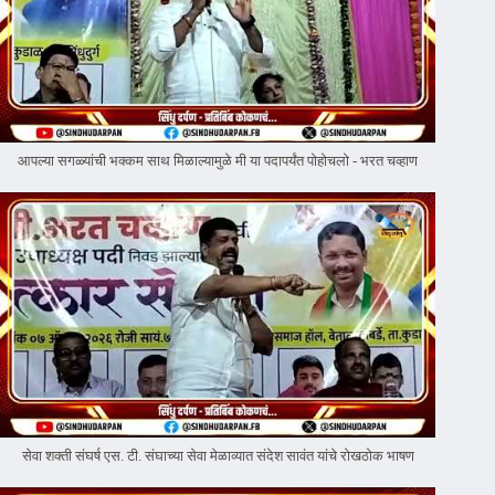
आपल्या सगळ्यांची भक्कम साथ मिळाल्यामुळे मी या पदापर्यंत पोहोचलो - भरत चव्हाण
सेवा शक्ती संघर्ष एस. टी. संघाच्या सेवा मेळाव्यात संदेश सावंत यांचे रोखठोक भाषण