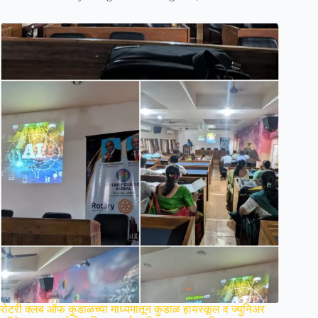
रोटरी क्लब ऑफ कुडाळच्या माध्यमातून कुडाळ हायस्कूल व ज्युनिअर