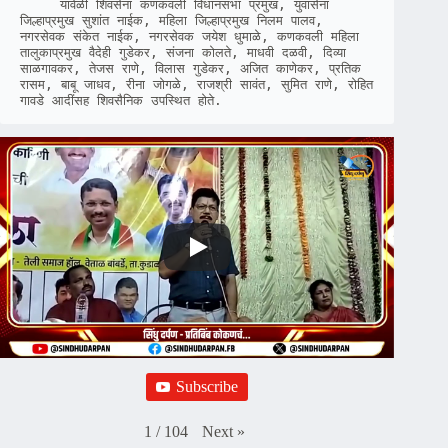
     यावेळी शिवसेना कणकवली विधानसभा प्रमुख, युवासेना 
जिल्हाप्रमुख सुशांत नाईक, महिला जिल्हाप्रमुख निलम पालव, 
नगरसेवक संकेत नाईक, नगरसेवक जयेश धुमाळे, कणकवली महिला 
तालुकाप्रमुख वैदेही गुडेकर, संजना कोलते, माधवी दळवी, दिव्या 
साळगावकर, तेजस राणे, विलास गुडेकर, अजित काणेकर, प्रतिक 
रासम, बाबू जाधव, रीना जोगळे, राजश्री सावंत, सुमित राणे, रोहित 
गावडे आदींसह शिवसैनिक उपस्थित होते.
Subscribe
Next
»
1
/
104