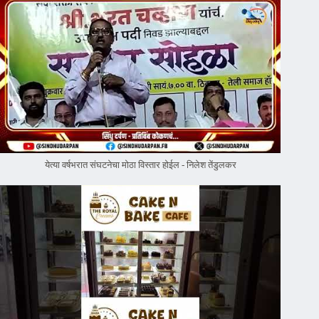
येत्या वर्षभरात संघटनेचा मोठा विस्तार होईल - निलेश तेंडुलकर