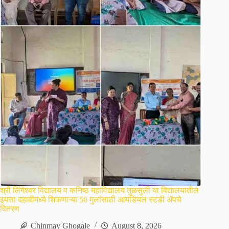
श्री लिंगेश्वर विद्यालय व कनिष्ठ महाविद्यालय तुळसुली या विद्यालयातील
इयत्ता दहावीमध्ये शिकणाऱ्या 50 मुलांसाठी आयडियल स्टडी ॲपचे
वितरण
Chinmay Ghogale
August 8, 2026