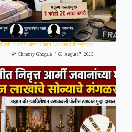
केंद्रीय नोकरीचे आमिष दाखवून १.२० कोटींची फसवणूक
Chinmay Ghogale
August 7, 2026