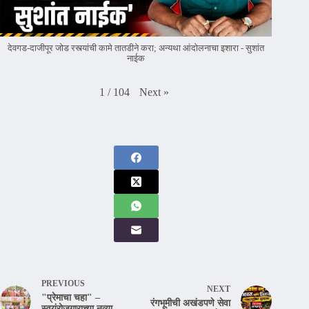
देवगड-दाजीपूर जोड रस्त्यांची कामे तातडीने करा; अन्यथा आंदोलनाचा इशारा - सुशांत
नाईक
Next
»
1
/
104
PREVIOUS
NEXT
"प्रेमाचा चहा" –
रंगभूमीची अखंडपणे सेवा
स्वयंरोजगाराच्या नव्या