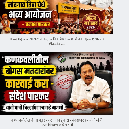
भारुड महोत्सव 2026" चे नांदगाव तिठा येथे भव्य आयोजन - प्रकाश पारकर
#kankavli
कणकवलीतील बोगस मतदारांवर‌ कारवाई करा - संदेश पारकर यांची यांची
जिल्हाधिकाऱ्याकडे मागणी