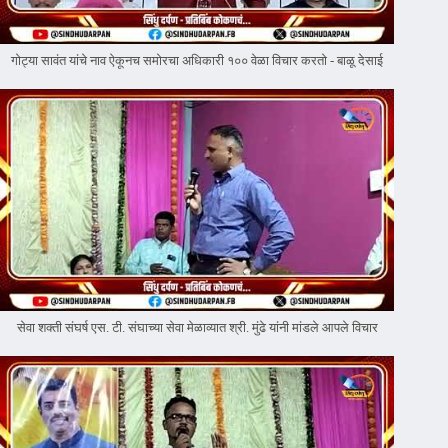
गोट्या सावंत यांचे नाव ऐकूनच समोरचा अधिकारी १०० वेळा विचार करतो - बाळू देसाई
सेवा शक्ती संघर्ष एस. टी. संघाच्या सेवा मेळाव्यात श्री. मुंढे यांनी मांडले आपले विचार