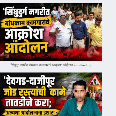
सिंधुदुर्ग नगरीत बांधकाम कामगारांचे आक्रोश आंदोलन #sindhudurg