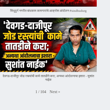
सिंधुदुर्ग नगरीत बांधकाम कामगारांचे आक्रोश आंदोलन #sindhudurg
देवगड-दाजीपूर जोड रस्त्यांची कामे तातडीने करा; अन्यथा आंदोलनाचा इशारा - सुशांत
नाईक
Next
»
1
/
104