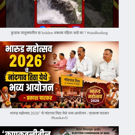
कुडाळ तालुक्यातील हा hidden धबधबा पहिला आहे का ? #sindhudurg
भारुड महोत्सव 2026" चे नांदगाव तिठा येथे भव्य आयोजन - प्रकाश पारकर
#kankavli