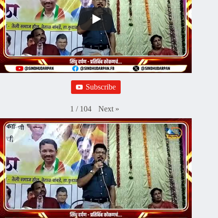
Subscribe
Next
»
1
/
104