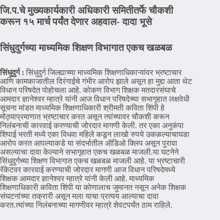
जि.प.चे मुख्यकार्यकारी अधिकारी समितीतर्फे चौकशी
करून १५ मार्च पर्यंत देणार अहवाल- दादा भूसे
सिंधुदुर्गच्या माध्यमिक शिक्षण विभागात एकच खळबळ
सिंधुदुर्ग :
सिंधुदुर्ग जिल्ह्याच्या माध्यमिक शिक्षणाधिकाऱ्यांवर भ्रष्टाचार
आणि कामकाजातील दिरंगाईचे गंभीर आरोप झाले असून हा मुद्दा आता थेट
विधान परिषदेत पोहोचला आहे. कोकण विभाग शिक्षक मतदारसंघाचे
आमदार ज्ञानेश्वर म्हात्रे यांनी आज विधान परिषदेच्या सभागृहात लक्षवेधी
सूचना मांडत माध्यमिक शिक्षणाधिकारी श्रीमती कविता शिंपी हे
मोठ्याप्रमाणात भ्रष्टाचार करत असून त्यांच्यावर चौकशी करून
निलंबनाची कारवाई करण्याची जोरदार मागणी केली. तर एका अनुकंपा
शिपाई भरती मध्ये एका विधवा महिले कडून लाखो रुपये उकळल्याचाघडा
आरोप करत आपल्याकडे या संदर्भातील ऑडिओ क्लिप असून पुरावा
असल्याचा दावा केल्याने सभागृहात एकच खळबळ माजली.या घटनेने
सिंधुदुर्गच्या शिक्षण विभागात एकच खळबळ माजली आहे. या भ्रष्टाचारी
रॅकेटवर कारवाई करण्याची जोरदार मागणी आज विधान परिषदेमध्ये
शिक्षक आमदार ज्ञानेश्वर म्हात्रे यांनी केली आहे. माध्यमिक
शिक्षणाधिकारी कविता शिंपी या कोणालाच जुमानत नसून अनेक शिक्षक
संघटनांच्या तक्रारी असून मला याचा प्रत्यय आल्याचा दावा
करत.त्यांच्या निलंबनाच्या मागणीवर म्हात्रे शेवटपर्यंत ठाम राहिले.