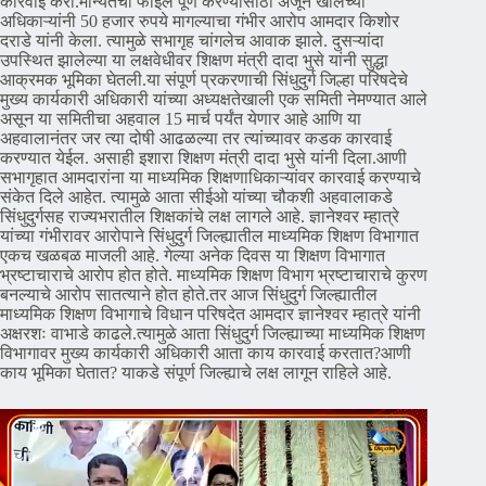
कारवाई करा.मान्यतेची फाईल पूर्ण करण्यासाठी अजून खालच्या
अधिकाऱ्यांनी 50 हजार रुपये मागल्याचा गंभीर आरोप आमदार किशोर
दराडे यांनी केला. त्यामुळे सभागृह चांगलेच आवाक झाले. दुसऱ्यांदा
उपस्थित झालेल्या या लक्षवेधीवर शिक्षण मंत्री दादा भुसे यांनी सुद्धा
आक्रमक भूमिका घेतली.या संपूर्ण प्रकरणाची सिंधुदुर्ग जिल्हा परिषदेचे
मुख्य कार्यकारी अधिकारी यांच्या अध्यक्षतेखाली एक समिती नेमण्यात आले
असून या समितीचा अहवाल 15 मार्च पर्यंत येणार आहे आणि या
अहवालानंतर जर त्या दोषी आढळल्या तर त्यांच्यावर कडक कारवाई
करण्यात येईल. असाही इशारा शिक्षण मंत्री दादा भुसे यांनी दिला.आणी
सभागृहात आमदारांना या माध्यमिक शिक्षणाधिकाऱ्यांवर कारवाई करण्याचे
संकेत दिले आहेत. त्यामुळे आता सीईओ यांच्या चौकशी अहवालाकडे
सिंधुदुर्गसह राज्यभरातील शिक्षकांचे लक्ष लागले आहे. ज्ञानेश्वर म्हात्रे
यांच्या गंभीरावर आरोपाने सिंधुदुर्ग जिल्ह्यातील माध्यमिक शिक्षण विभागात
एकच खळबळ माजली आहे. गेल्या अनेक दिवस या शिक्षण विभागात
भ्रष्टाचाराचे आरोप होत होते. माध्यमिक शिक्षण विभाग भ्रष्टाचाराचे कुरण
बनल्याचे आरोप सातत्याने होत होते.तर आज सिंधुदुर्ग जिल्ह्यातील
माध्यमिक शिक्षण विभागाचे विधान परिषदेत आमदार ज्ञानेश्वर म्हात्रे यांनी
अक्षरशः वाभाडे काढले.त्यामुळे आता सिंधुदुर्ग जिल्ह्याच्या माध्यमिक शिक्षण
विभागावर मुख्य कार्यकारी अधिकारी आता काय कारवाई करतात?आणी
काय भूमिका घेतात? याकडे संपूर्ण जिल्ह्याचे लक्ष लागून राहिले आहे.