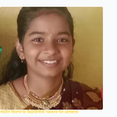
नववीत शिकणाऱ्या विद्यार्थिनीची गळफास घेत आत्महत्या