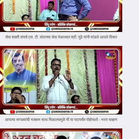
सेवा शक्ती संघर्ष एस. टी. संघाच्या सेवा मेळाव्यात श्री. मुंढे यांनी मांडले आपले विचार
आपल्या सगळ्यांची भक्कम साथ मिळाल्यामुळे मी या पदापर्यंत पोहोचलो - भरत चव्हाण