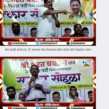
सेवा शक्ती संघर्ष एस. टी. संघाच्या सेवा मेळाव्यात संदेश सावंत यांचे रोखठोक भाषण