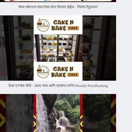
येत्या वर्षभरात संघटनेचा मोठा विस्तार होईल - निलेश तेंडुलकर
केक एन बेक कॅफे - आता नव्या आणि प्रशस्त जागेत #kudal #sindhudurg