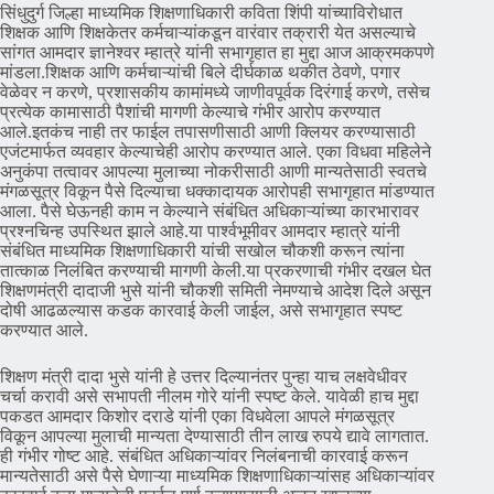
सिंधुदुर्ग जिल्हा माध्यमिक शिक्षणाधिकारी कविता शिंपी यांच्याविरोधात
शिक्षक आणि शिक्षकेतर कर्मचाऱ्यांकडून वारंवार तक्रारी येत असल्याचे
सांगत आमदार ज्ञानेश्वर म्हात्रे यांनी सभागृहात हा मुद्दा आज आक्रमकपणे
मांडला.शिक्षक आणि कर्मचाऱ्यांची बिले दीर्घकाळ थकीत ठेवणे, पगार
वेळेवर न करणे, प्रशासकीय कामांमध्ये जाणीवपूर्वक दिरंगाई करणे, तसेच
प्रत्येक कामासाठी पैशांची मागणी केल्याचे गंभीर आरोप करण्यात
आले.इतकंच नाही तर फाईल तपासणीसाठी आणी क्लियर करण्यासाठी
एजंटमार्फत व्यवहार केल्याचेही आरोप करण्यात आले. एका विधवा महिलेने
अनुकंपा तत्वावर आपल्या मुलाच्या नोकरीसाठी आणी मान्यतेसाठी स्वतचे
मंगळसूत्र विकून पैसे दिल्याचा धक्कादायक आरोपही सभागृहात मांडण्यात
आला. पैसे घेऊनही काम न केल्याने संबंधित अधिकाऱ्यांच्या कारभारावर
प्रश्नचिन्ह उपस्थित झाले आहे.या पार्श्वभूमीवर आमदार म्हात्रे यांनी
संबंधित माध्यमिक शिक्षणाधिकारी यांची सखोल चौकशी करून त्यांना
तात्काळ निलंबित करण्याची मागणी केली.या प्रकरणाची गंभीर दखल घेत
शिक्षणमंत्री दादाजी भुसे यांनी चौकशी समिती नेमण्याचे आदेश दिले असून
दोषी आढळल्यास कडक कारवाई केली जाईल, असे सभागृहात स्पष्ट
करण्यात आले.
शिक्षण मंत्री दादा भुसे यांनी हे उत्तर दिल्यानंतर पुन्हा याच लक्षवेधीवर
चर्चा करावी असे सभापती नीलम गोरे यांनी स्पष्ट केले. यावेळी हाच मुद्दा
पकडत आमदार किशोर दराडे यांनी एका विधवेला आपले मंगळसूत्र
विकून आपल्या मुलाची मान्यता देण्यासाठी तीन लाख रुपये द्यावे लागतात.
ही गंभीर गोष्ट आहे. संबंधित अधिकाऱ्यांवर निलंबनाची कारवाई करून
मान्यतेसाठी असे पैसे घेणाऱ्या माध्यमिक शिक्षणाधिकाऱ्यांसह अधिकाऱ्यांवर