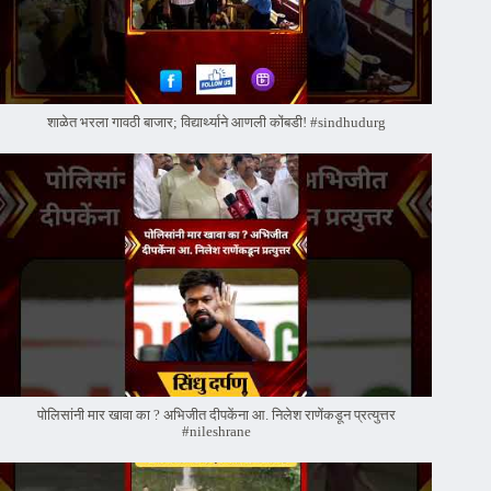
शाळेत भरला गावठी बाजार; विद्यार्थ्याने आणली कोंबडी! #sindhudurg
पोलिसांनी मार खावा का ? अभिजीत दीपकेंना आ. निलेश राणेंकडून प्रत्युत्तर
#nileshrane