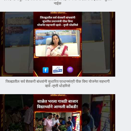
नाईक
जिल्ह्यातील सर्व शेतकरी बांधवांनी सुधारित प्रधानमंत्री पीक विमा योजनेत सहभागी
व्हावे -तृप्ती धोडमिसे