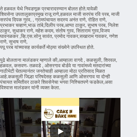
ते हळवल येथे निवडणूक प्रचारादरम्यान बोलत होते.यावेळी
शिवसेना उपतालुकाप्रमुख राजू राणे,हळवल माजी सरपंच रवि परब, माजी
सरपंच दिपक गुरव, , ग्रामपंचायत सदस्य अनंत राणे, रोहित राणे,
प्रभाकर चव्हाण,भाऊ तांबे,दिलीप परब,आप्पा ठाकुर, सुभाष परब, निलेश
ठाकुर, सुधाकर राणे, महेश कदम, संतोष गुरव, सिताराम गुरव,विजय
घावनळकर ,व्हि.एस.सोनु‌ सावंत, प्रमोद गावकर,सखाराम गावकर, गणेश
राणे, सुभाष राणे,
पपू परब यांच्यासह कार्यकर्ते मोठ्या संख्येने उपस्थित होते.
पुढे बोलताना मालंडकर म्हणाले की,आम्हाला वागदे , कळसुली, शिरवल,
हळवल, कसवण- तळवडे , ओसरगाव बोर्डवे या गावांमध्ये मतदारांच्या
गाठीभेटी घेतल्यानंतर जनतेचाही आम्हाला मोठा प्रतिसाद मिळत
आहे.कळसुली जिल्हा परिषदेसह कळसुली आणि ओसरगाव या दोन्ही
पंचायत समितीवर ठाकरे शिवसेनेचा भगवा निश्चितपणे फडकेल,असा
विश्वास मालंडकर यांनी व्यक्त केला.