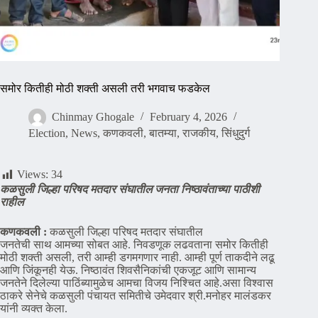
समोर कितीही मोठी शक्ती असली तरी भगवाच फडकेल
Chinmay Ghogale
February 4, 2026
Election
,
News
,
कणकवली
,
बातम्या
,
राजकीय
,
सिंधुदुर्ग
Views:
34
कळसुली जिल्हा परिषद मतदार संघातील जनता निष्ठावंताच्या पाठीशी
राहील
कणकवली :
कळसुली जिल्हा परिषद मतदार संघातील
जनतेची साथ आमच्या सोबत आहे. निवडणूक लढवताना समोर कितीही
मोठी शक्ती असली, तरी आम्ही डगमगणार नाही. आम्ही पूर्ण ताकदीने लढू
आणि जिंकूनही येऊ. निष्ठावंत शिवसैनिकांची एकजूट आणि सामान्य
जनतेने दिलेल्या पाठिंब्यामुळेच आमचा विजय निश्चित आहे.असा विश्वास
ठाकरे सेनेचे कळसुली पंचायत समितीचे उमेदवार श्री.मनोहर मालंडकर
यांनी व्यक्त केला.