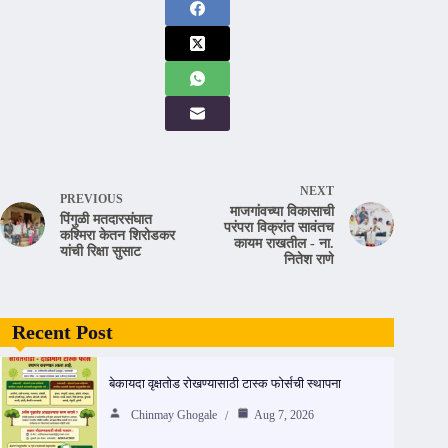
NEXT
PREVIOUS
माजगांवच्या विकासाची
पिंगुळी मतदारसंघात
परंपरा विक्रांत सावंतच
कश्मिरा केतन शिरोडकर
कायम राखतील - ना.
यांची रिक्षा सुसाट
नितेश राणे
Recent Post
बेकायदा वृक्षतोड रोखण्यासाठी टास्क फोर्सची स्थापना
Chinmay Ghogale
Aug 7, 2026