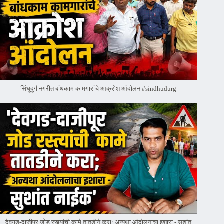
सिंधुदुर्ग नगरीत बांधकाम कामगारांचे आक्रोश आंदोलन #sindhudurg
देवगड-दाजीपूर जोड रस्त्यांची कामे तातडीने करा; अन्यथा आंदोलनाचा इशारा - सुशांत