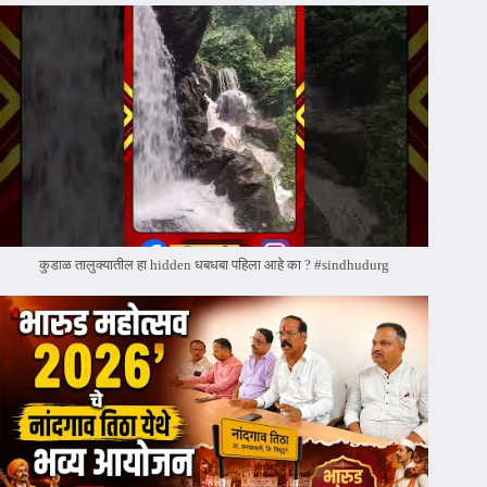
कुडाळ तालुक्यातील हा hidden धबधबा पहिला आहे का ? #sindhudurg