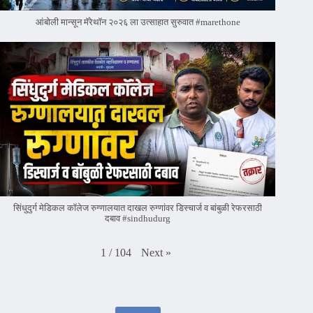
आंबोली मान्सून मॅरेथॉन २०२६ ला उत्साहात सुरुवात #marethone
सिंधुदुर्ग मेडिकल कॉलेज रुग्णालयात दाखल रुग्णांवर डिस्चार्ज व बांबुळी रेफरसाठी
दबाव #sindhudurg
Next
»
1
/
104