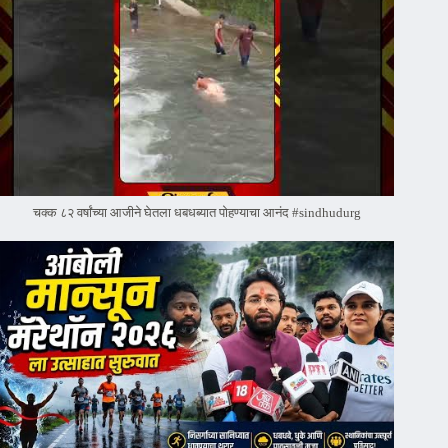
चक्क ८२ वर्षांच्या आजीने घेतला धबधब्यात पोहण्याचा आनंद #sindhudurg