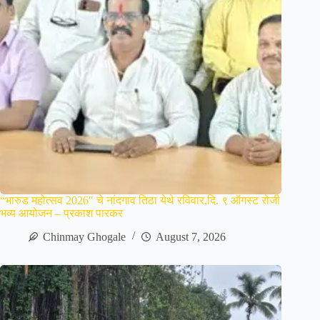
“भारुड महोत्सव 2026″ चे नांदगाव तिठा येथे रविवार,दि. ९ ऑगस्ट रोजी
भव्य आयोजन – प्रकाश पारकर
Chinmay Ghogale
August 7, 2026