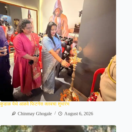
कुडाळ येथे आळवे फिटनेस क्लबचा शुभारंभ
Chinmay Ghogale
August 6, 2026