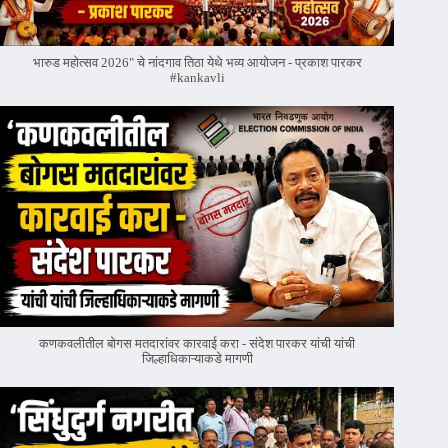
भारुड महोत्सव 2026" चे नांदगाव तिठा येथे भव्य आयोजन - प्रकाश पारकर
#kankavli
कणकवलीतील बोगस मतदारांवर‌ कारवाई करा - संदेश पारकर यांची यांची
जिल्हाधिकाऱ्याकडे मागणी