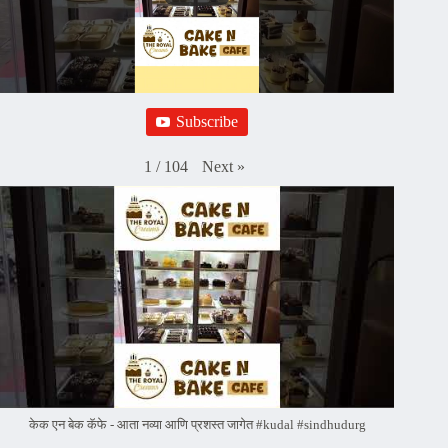
Subscribe
Next
»
1
/
104
केक एन बेक कॅफे - आता नव्या आणि प्रशस्त जागेत #kudal #sindhudurg