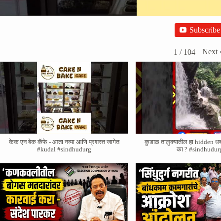
Subscribe
Next
1
/
104
केक एन बेक कॅफे - आता नव्या आणि प्रशस्त जागेत
कुडाळ तालुक्यातील हा hidden ध
#kudal #sindhudurg
का ? #sindhudur