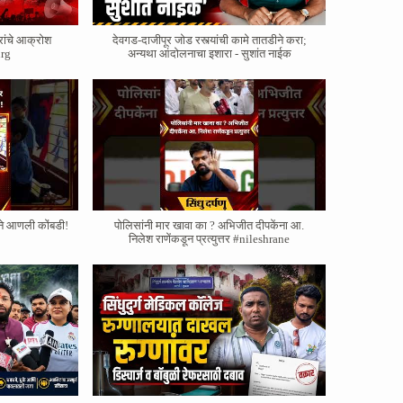
रांचे आक्रोश
देवगड-दाजीपूर जोड रस्त्यांची कामे तातडीने करा;
rg
अन्यथा आंदोलनाचा इशारा - सुशांत नाईक
याने आणली कोंबडी!
पोलिसांनी मार खावा का ? अभिजीत दीपकेंना आ.
निलेश राणेंकडून प्रत्युत्तर #nileshrane