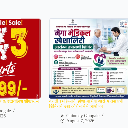
दर तीन महिन्यांनी होणाऱ्या मेगा आरोग्य तपासणी
ह & स्टायलिश ऑफर🥳!
शिबिराचे उद्या ओरोस येथे आयोजन
ogale
Chinmay Ghogale
026
August 7, 2026