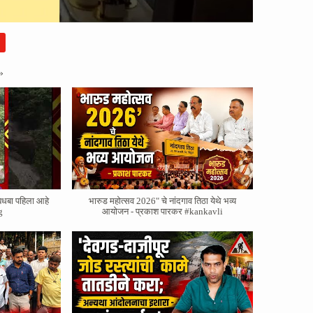
»
बधबा पहिला आहे
भारुड महोत्सव 2026" चे नांदगाव तिठा येथे भव्य
g
आयोजन - प्रकाश पारकर #kankavli