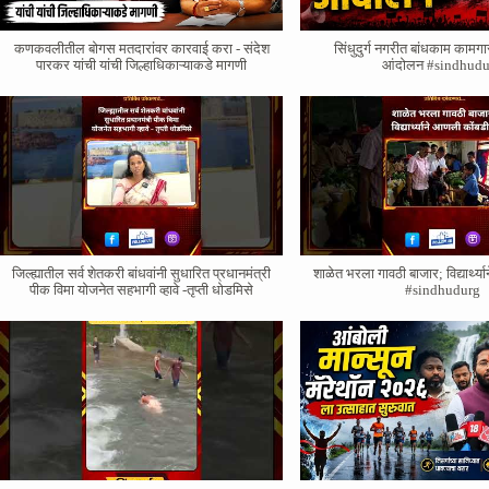
कणकवलीतील बोगस मतदारांवर‌ कारवाई करा - संदेश
सिंधुदुर्ग नगरीत बांधकाम कामगा
पारकर यांची यांची जिल्हाधिकाऱ्याकडे मागणी
आंदोलन #sindhudu
जिल्ह्यातील सर्व शेतकरी बांधवांनी सुधारित प्रधानमंत्री
शाळेत भरला गावठी बाजार; विद्यार्थ्
पीक विमा योजनेत सहभागी व्हावे -तृप्ती धोडमिसे
#sindhudurg