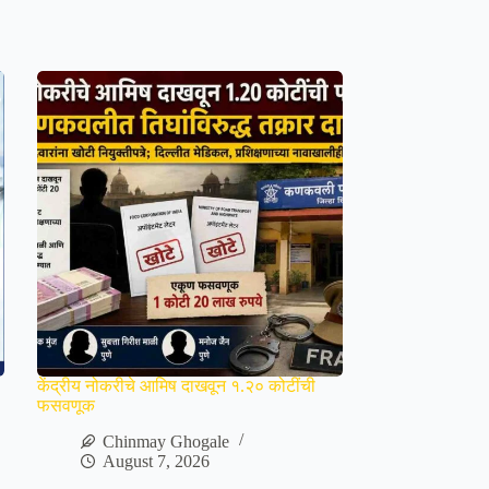
केंद्रीय नोकरीचे आमिष दाखवून १.२० कोटींची
फसवणूक
Chinmay Ghogale
August 7, 2026