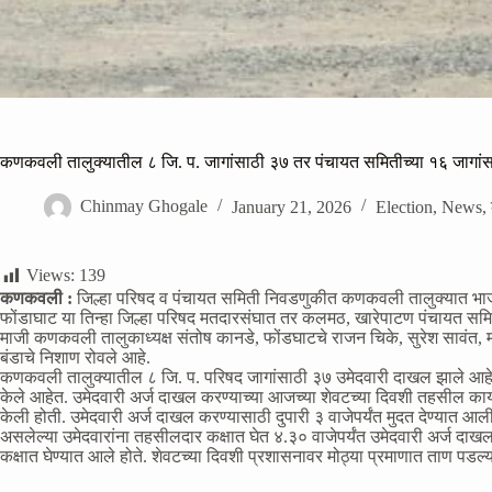
कणकवली तालुक्यातील ८ जि. प. जागांसाठी ३७ तर पंचायत समितीच्या १६ जागांसा
Chinmay Ghogale
January 21, 2026
Election
,
News
,
Views:
139
कणकवली :
जिल्हा परिषद व पंचायत समिती निवडणुकीत कणकवली तालुक्यात भाज
फोंडाघाट या तिन्हा जिल्हा परिषद मतदारसंघात तर कलमठ, खारेपाटण पंचायत सम
माजी कणकवली तालुकाध्यक्ष संतोष कानडे, फोंडघाटचे राजन चिके, सुरेश सावंत, म
बंडाचे निशाण रोवले आहे.
कणकवली तालुक्यातील ८ जि. प. परिषद जागांसाठी ३७ उमेदवारी दाखल झाले आहेत
केले आहेत. उमेदवारी अर्ज दाखल करण्याच्या आजच्या शेवटच्या दिवशी तहसील कार्यालय 
केली होती. उमेदवारी अर्ज दाखल करण्यासाठी दुपारी ३ वाजेपर्यंत मुदत देण्यात आली
असलेल्या उमेदवारांना तहसीलदार कक्षात घेत ४.३० वाजेपर्यंत उमेदवारी अर्ज दाख
कक्षात घेण्यात आले होते. शेवटच्या दिवशी प्रशासनावर मोठ्या प्रमाणात ताण पडल्