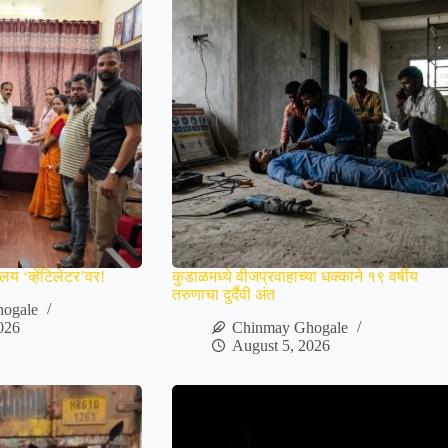
य ‘व्हेंटिलेटर’वर!
कुडाळमध्ये वीजप्रवाहाच्या धक्काने १९ वर्षीय
तरुणाचा दुर्दैवी अंत
ogale
026
Chinmay Ghogale
August 5, 2026