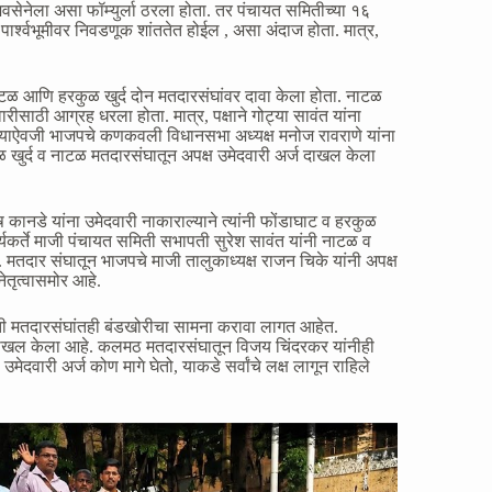
सेनेला असा फॉम्युर्ला ठरला होता. तर पंचायत समितीच्या १६
ार्श्वभूमीवर निवडणूक शांततेत होईल , असा अंदाज होता. मात्र,
ी नाटळ आणि हरकुळ खुर्द दोन मतदारसंघांवर दावा केला होता. नाटळ
रीसाठी आग्रह धरला होता. मात्र, पक्षाने गोट्या सावंत यांना
. त्याऐवजी भाजपचे कणकवली विधानसभा अध्यक्ष मनोज रावराणे यांना
ुळ खुर्द व नाटळ मतदारसंघातून अपक्ष उमेदवारी अर्ज दाखल केला
ष कानडे यांना उमेदवारी नाकाराल्याने त्यांनी फोंडाघाट व हरकुळ
र्यकर्ते माजी पंचायत समिती सभापती सुरेश सावंत यांनी नाटळ व
 मतदार संघातून भाजपचे माजी तालुकाध्यक्ष राजन चिके यांनी अपक्ष
नेतृत्वासमोर आहे.
 मतदारसंघांतही बंडखोरीचा सामना करावा लागत आहेत.
ज दाखल केला आहे. कलमठ मतदारसंघातून विजय चिंदरकर यांनीही
ेदवारी अर्ज कोण मागे घेतो, याकडे सर्वांचे लक्ष लागून राहिले