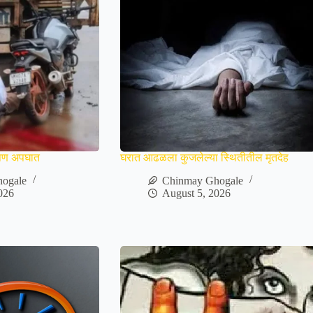
भीषण अपघात
घरात आढळला कुजलेल्या स्थितीतील मृतदेह
ogale
Chinmay Ghogale
026
August 5, 2026