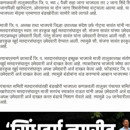
कणकवली तालुक्यातील जि. प. च्या ८ पैकी सहा जागा भाजपला तर २ जागा शिंदे शिव
जागांपैकी खारेपाटण, ओरसगाव या दोन जागा शिवसेनेच्या वाट्याला आल्या आहे. या प
भाजपला मोठ्या प्रमाणात बंडखोरीला सामोरे जावे लागले आहे.
माजी जि. प. अध्यक्ष तथा भाजपचे जिल्हा उपाध्यक्ष संदेश उर्फ गोट्या सावंत यांन
मतदारसंघातून स्वत: तर हरकुळ खुर्द मतदारसंघातून सौ. संजना सावंत यांच्या उमेदवा
नाटळमधून उमेदवारी दिली. परंतु संजना सावंत यांना उमेदवारी देण्यात आली नाही
हरकुळ खुर्द मतदारसंघातून उमेदवारी देण्यात आली. त्यामुळे सौ. संजना सावंत हरक
आहे.
त्याचप्रमाणे कासार्डे जि. प. मतदारसंघातून इच्छुक भाजपचे माजी तालुकाध्यक्ष संतो
खुर्द मतदारसंघातून उमेदवारी अर्ज दाखल केला आहे. त्याबरोबरच भाजपचे ज्येष्ठ का
हरकुळ खुर्द मतदारसंघातून अपक्ष उमेदवारी अर्ज दाखल केला आहे. फोंडाघाट जि. प.
उमेदवारी अर्ज दाखल केला आहे. त्यामुळे बंडोबांना थंड करण्याचे आव्हान भाजपच्या 
पंचायत समिती मतदारसंघांतही बंडखोरी भाजपला कणकवली तालुका पंचायत समिती
खारेपाटण मतदारसंघातून माजी सरपंच रमाकांत राऊत यांनी अपक्ष उमेदवारी अर्
अपक्ष उमेदवारी अर्ज दाखल करत बंडाचे निशाण रोवले आहे. त्यामुळे २७ जानेवारीला उम
आहे.