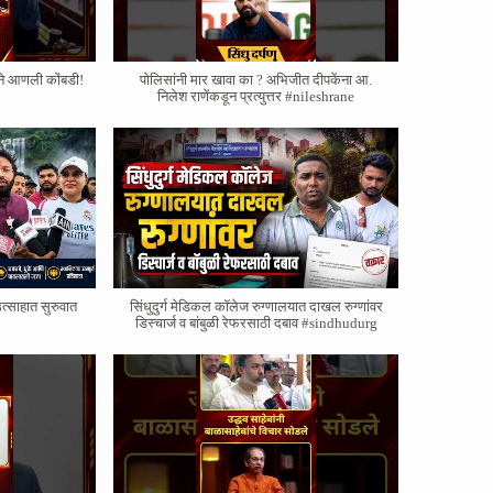
याने आणली कोंबडी!
पोलिसांनी मार खावा का ? अभिजीत दीपकेंना आ.
निलेश राणेंकडून प्रत्युत्तर #nileshrane
त्साहात सुरुवात
सिंधुदुर्ग मेडिकल कॉलेज रुग्णालयात दाखल रुग्णांवर
डिस्चार्ज व बांबुळी रेफरसाठी दबाव #sindhudurg