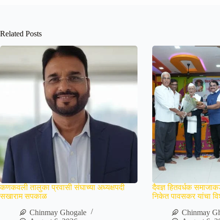
Related Posts
कणकवली तालुका प्रवासी संघाच्या अध्यक्षपदी
दैवज्ञ हितवर्धक समाजाकडू
सखाराम सपकाळ
निकेत पावसकर यांचा विश
Chinmay Ghogale
Chinmay Gh