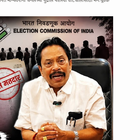
त मान्यवरांनी चॅनेलच्या पुढील यशस्वी वाटचालीसाठी मनःपूर्वक