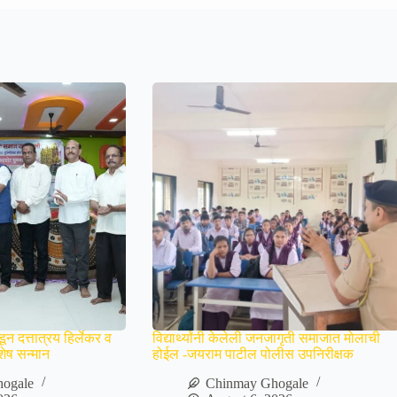
न दत्तात्रय हिर्लेकर व
विद्यार्थ्यांनी केलेली जनजागृती समाजात मोलाची
ेष सन्मान
होईल -जयराम पाटील पोलीस उपनिरीक्षक
ogale
Chinmay Ghogale