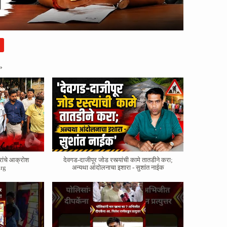
»
रांचे आक्रोश
देवगड-दाजीपूर जोड रस्त्यांची कामे तातडीने करा;
rg
अन्यथा आंदोलनाचा इशारा - सुशांत नाईक