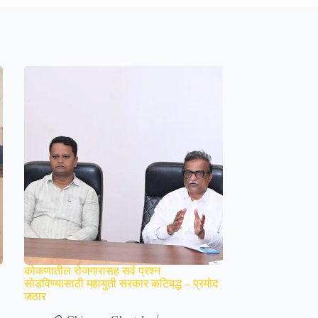
कोकणातील रोजगारासह सर्व प्रश्न
सोडविण्यासाठी महायुती सरकार कटिबद्ध – प्रमोद
जठार