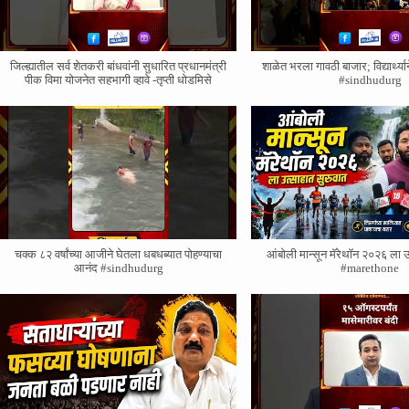
जिल्ह्यातील सर्व शेतकरी बांधवांनी सुधारित प्रधानमंत्री
शाळेत भरला गावठी बाजार; विद्यार्थ्
पीक विमा योजनेत सहभागी व्हावे -तृप्ती धोडमिसे
#sindhudurg
चक्क ८२ वर्षांच्या आजीने घेतला धबधब्यात पोहण्याचा
आंबोली मान्सून मॅरेथॉन २०२६ ला उ
आनंद #sindhudurg
#marethone