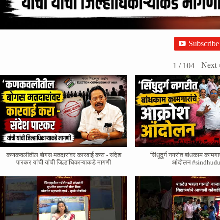
Subscribe
Next
1
/
104
कणकवलीतील बोगस मतदारांवर‌ कारवाई करा - संदेश
सिंधुदुर्ग नगरीत बांधकाम कामगा
पारकर यांची यांची जिल्हाधिकाऱ्याकडे मागणी
आंदोलन #sindhudu