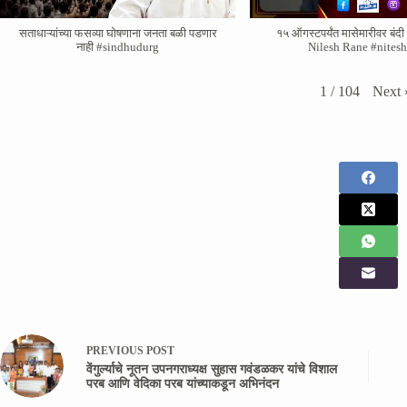
सताधाऱ्यांच्या फसव्या घोषणाना जनता बळी पडणार
१५ ऑगस्टपर्यंत मासेमारीवर बंदी -
नाही #sindhudurg
Nilesh Rane #nites
Next
1
/
104
PREVIOUS
POST
वेंगुर्ल्याचे नूतन उपनगराध्यक्ष सुहास गवंडळकर यांचे विशाल
परब आणि वेदिका परब यांच्याकडून अभिनंदन