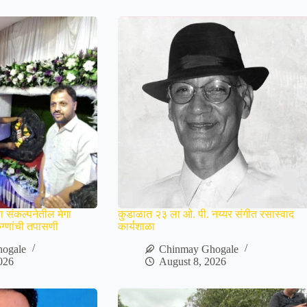
या संकल्पनेतील मेगा
कुडाळात २३ ला ओ. पी. नय्यर संगीत रसास्वाद
ग्णांची तपासणी
कार्यशाळा
ogale
Chinmay Ghogale
026
August 8, 2026