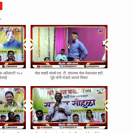
»
ोरचा अधिकारी १००
सेवा शक्ती संघर्ष एस. टी. संघाच्या सेवा मेळाव्यात श्री.
देसाई
मुंढे यांनी मांडले आपले विचार