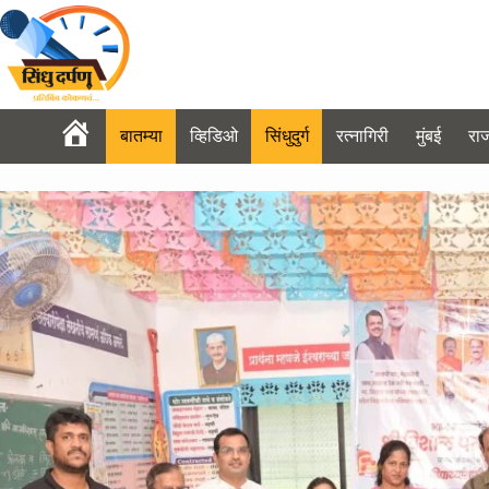
Skip
to
content
बातम्या
व्हिडिओ
सिंधुदुर्ग
रत्नागिरी
मुंबई
रा
Sindhu Darpan