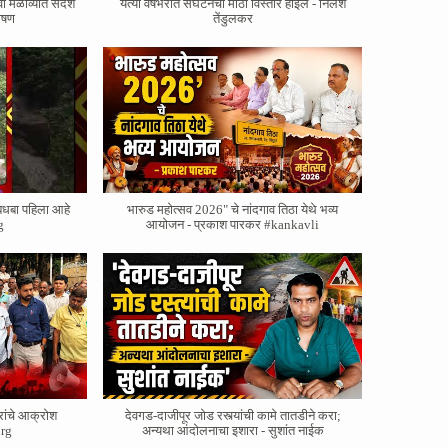
वा मेळाव्यात संदेश
येत्या वर्षभरात संघटनेचा मोठा विस्तार होईल - निलेश
भाषण
तेंडुलकर
बधबा पहिला आहे
भारुड महोत्सव 2026" चे नांदगाव तिठा येथे भव्य
g
आयोजन - प्रकाश पारकर #kankavli
रांचे आक्रोश
देवगड-दाजीपूर जोड रस्त्यांची कामे तातडीने करा;
rg
अन्यथा आंदोलनाचा इशारा - सुशांत नाईक