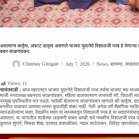
असामान्य कर्तृत्व, अफाट दातृत्व असणारे भाजपा युवानेते विशालजी परब हे येणाऱ्य
बबन साळगांवकर.
Chinmay Ghogale
July 7, 2026
News
,
बातम्या
,
सावंतव
Views:
11
सावंतवाडी :
आज महाराष्ट्र भाजपा युवानेते विशालजी परब तसेच भाजपा च्या माध्यम
माजी नगराध्यक्ष बबनराव साळगांवकर, महिला बालकल्याण सभापती सौ. दिपाली भाल
प्रमुख उपस्थितीत पार पडले. यावेळी बोलताना साळगांवकर म्हणाले की कर्तृत्व, दात
बनतील याबाबत आमच्या मनात कुठलीही शंका नाही. गेली अनेक वर्षे शैक्षणिक साहित
सापडलेल्यांना मदत, वैद्यकीय मदत या माध्यमातून विशालजी परब हे या मतदारसंघातू
असतात. या भागातील शाळेंच्या अडचणी बाबत आम्ही सर्व नक्कीच विशालजी परब यांच
कुणाल शुंगारे, मिसबा शेख, प्रसाद कशाळीकर, नवल साटेलकर, धिरेंद्र म्हापसेक