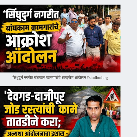
सिंधुदुर्ग नगरीत बांधकाम कामगारांचे आक्रोश आंदोलन #sindhudurg