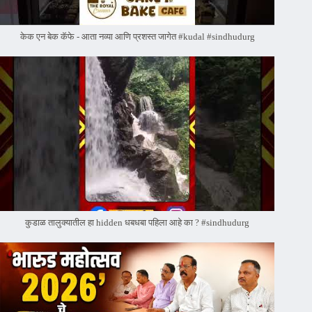
केक एन बेक कॅफे - आता नव्या आणि प्रशस्त जागेत #kudal #sindhudurg
कुडाळ तालुक्यातील हा hidden धबधबा पहिला आहे का ? #sindhudurg