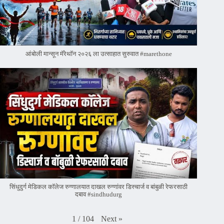
आंबोली मान्सून मॅरेथॉन २०२६ ला उत्साहात सुरुवात #marethone
सिंधुदुर्ग मेडिकल कॉलेज रुग्णालयात दाखल रुग्णांवर डिस्चार्ज व बांबुळी रेफरसाठी
दबाव #sindhudurg
Next
»
1
/
104