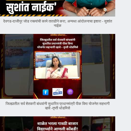
देवगड-दाजीपूर जोड रस्त्यांची कामे तातडीने करा; अन्यथा आंदोलनाचा इशारा - सुशांत
नाईक
जिल्ह्यातील सर्व शेतकरी बांधवांनी सुधारित प्रधानमंत्री पीक विमा योजनेत सहभागी
व्हावे -तृप्ती धोडमिसे