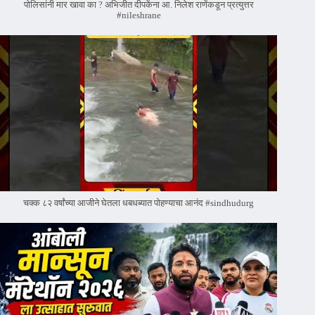
पोलिसांनी मार खावा का ? अभिजीत दीपकेंना आ. निलेश राणेंकडून प्रत्युत्तर
#nileshrane
चक्क ८२ वर्षांच्या आजीने घेतला धबधब्यात पोहण्याचा आनंद #sindhudurg