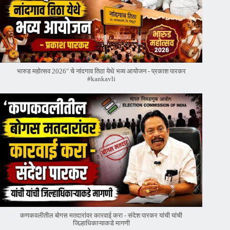
भारुड महोत्सव 2026" चे नांदगाव तिठा येथे भव्य आयोजन - प्रकाश पारकर
#kankavli
कणकवलीतील बोगस मतदारांवर‌ कारवाई करा - संदेश पारकर यांची यांची
जिल्हाधिकाऱ्याकडे मागणी