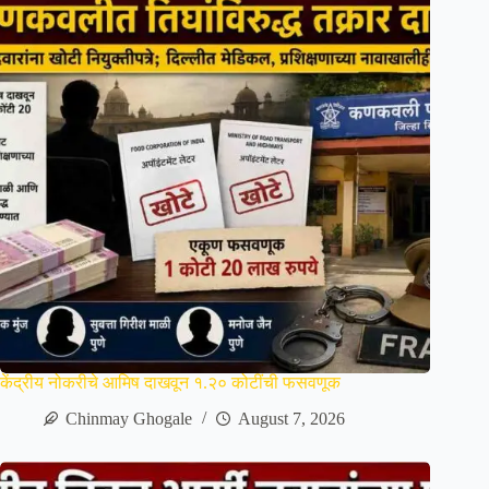
केंद्रीय नोकरीचे आमिष दाखवून १.२० कोटींची फसवणूक
Chinmay Ghogale
August 7, 2026