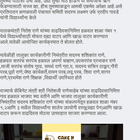
तुमच्या पाठीशी उभा आहे, उद्या तुम्ही मोठे होऊन या समाजाचे ऋण
फेडण्यासाठी सज्ज व्हा, हीच तुमच्याकडून आमची एकमेव अपेक्षा आहे.असे
प्रतिपादन कणकवली पंचायत समिती सदस्य लक्ष्मण उर्फ प्रदीप गावडे
यांनी विद्यार्थ्यांना केले
पालकमंत्री नितेश राणे यांच्या वाढदिवसानिमित्त हळवल शाळा नंबर १
येथे विद्यार्थ्यांसाठी मोफत वह्या वाटप आणि खाऊ वाटप करण्यात
आले.यावेळी आयोजित कार्यक्रमात ते बोलत होते.
यावेळीही तालुका कार्यकारीणी निमंत्रीत सदस्य शशिकांत राणे,
हळवल सरपंच सरपंच हळवल अपर्णा चव्हाण,उपसरपंच प्रभाकर राणे
,माजी सरपंच संतोष गुरव, समर्थ राणे ग्रा,प, सदस्य सचिन ठाकूर,गौरी
परब,पूर्वा राणे,जेष्ठ कार्यकर्ते,वामन परब,लवू परब, शिवा राणे,सागर
राणे,प्रथमेश राणे शिक्षक ,विद्यार्थी उपस्थित होते
राज्याचे कॅबिनेट मंत्री श्री नितेशजी राणेसाहेब यांच्या वाढदिवसानिमित्त
गाव हळवल भाजपा च्या वतीने आणि भाजपा तालुका कार्यकारीणी
निमंत्रीत सदस्य शशिकांत राणे यांच्या संकल्पनेतून हळवल शाळा नंबर
१,२आणि ३ मधील विद्यार्थ्यांना शालेय उपयोगी वस्तू(वह्या पेन)आणि खाऊ
वाटप करून वाढदिवस मोठया उत्साहात साजरा करण्यात आला.