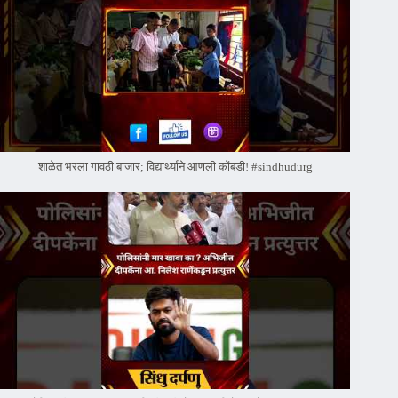
शाळेत भरला गावठी बाजार; विद्यार्थ्याने आणली कोंबडी! #sindhudurg