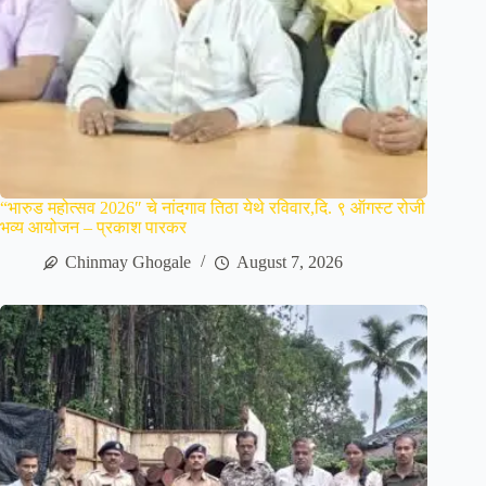
“भारुड महोत्सव 2026″ चे नांदगाव तिठा येथे रविवार,दि. ९ ऑगस्ट रोजी
भव्य आयोजन – प्रकाश पारकर
Chinmay Ghogale
August 7, 2026