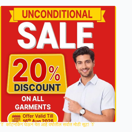
👔 कॉटनकिंग घेऊन येत आहे वर्षातील सर्वात मोठी सूट! 👔