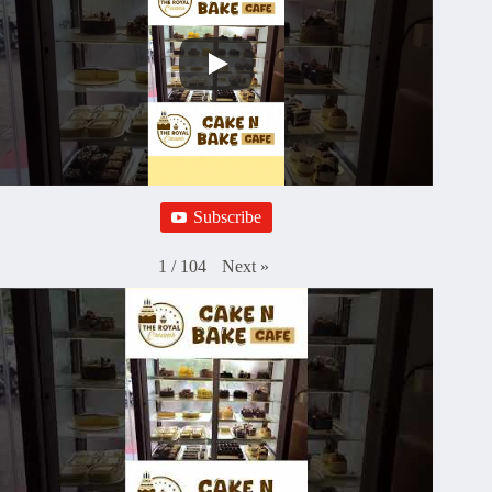
Subscribe
Next
»
1
/
104