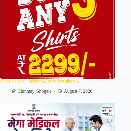
😍TYZER® – फेस्टिव्ह & स्टायलिश ऑफर🥳!
Chinmay Ghogale
August 7, 2026