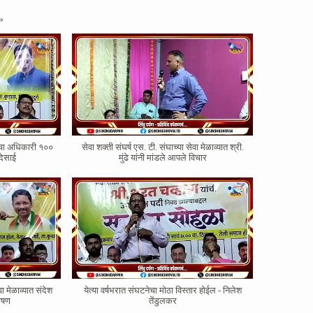
»
ोरचा अधिकारी १००
सेवा शक्ती संघर्ष एस. टी. संघाच्या सेवा मेळाव्यात श्री.
देसाई
मुंढे यांनी मांडले आपले विचार
वा मेळाव्यात संदेश
येत्या वर्षभरात संघटनेचा मोठा विस्तार होईल - निलेश
भाषण
तेंडुलकर