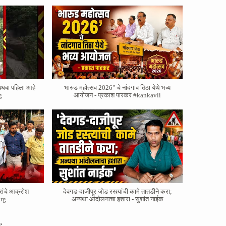
बधबा पहिला आहे
भारुड महोत्सव 2026" चे नांदगाव तिठा येथे भव्य
g
आयोजन - प्रकाश पारकर #kankavli
रांचे आक्रोश
देवगड-दाजीपूर जोड रस्त्यांची कामे तातडीने करा;
rg
अन्यथा आंदोलनाचा इशारा - सुशांत नाईक
»