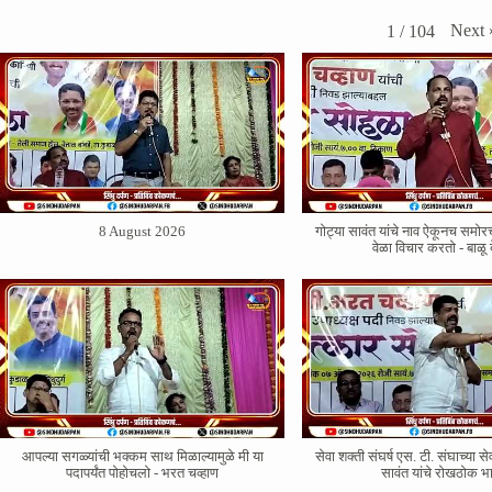
Next
1
/
104
8 August 2026
गोट्या सावंत यांचे नाव ऐकूनच सम
वेळा विचार करतो - बाळू 
आपल्या सगळ्यांची भक्कम साथ मिळाल्यामुळे मी या
सेवा शक्ती संघर्ष एस. टी. संघाच्या से
पदापर्यंत पोहोचलो - भरत चव्हाण
सावंत यांचे रोखठोक 