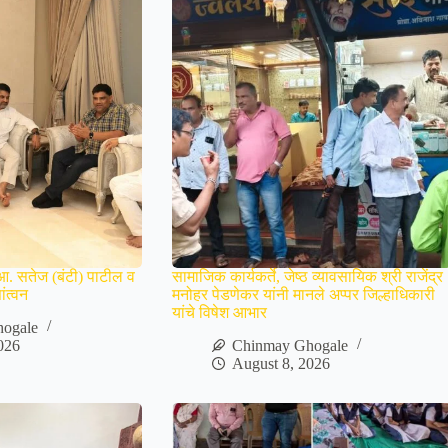
आ. सतेज (बंटी) पाटील व
सामाजिक कार्यकर्ते, जेष्ठ व्यावसायिक श्री राजेंद्र
ंत्वन
मनोहर पेडणेकर यांनी मानले अप्पर जिल्हाधिकारी
यांचे विषेश आभार
ogale
026
Chinmay Ghogale
August 8, 2026