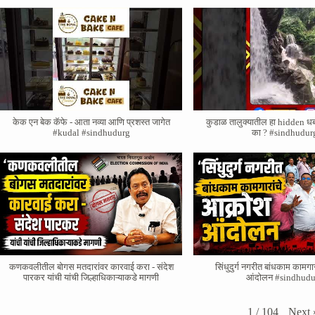
केक एन बेक कॅफे - आता नव्या आणि प्रशस्त जागेत
कुडाळ तालुक्यातील हा hidden ध
#kudal #sindhudurg
का ? #sindhudur
कणकवलीतील बोगस मतदारांवर‌ कारवाई करा - संदेश
सिंधुदुर्ग नगरीत बांधकाम कामगा
पारकर यांची यांची जिल्हाधिकाऱ्याकडे मागणी
आंदोलन #sindhudu
Next
1
/
104