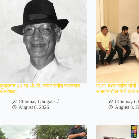
कुडाळात २३ ला ओ. पी. नय्यर संगीत रसास्वाद
मा.आ. वैभव नाईक यांनी 
कार्यशाळा
संजय पाटील यांचे केले सा
Chinmay Ghogale
Chinmay Gh
August 8, 2026
August 8, 2