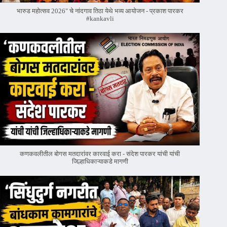
भारुड महोत्सव 2026" चे नांदगाव तिठा येथे भव्य आयोजन - प्रकाश पारकर
#kankavli
कणकवलीतील बोगस मतदारांवर‌ कारवाई करा - संदेश पारकर यांची यांची
जिल्हाधिकाऱ्याकडे मागणी