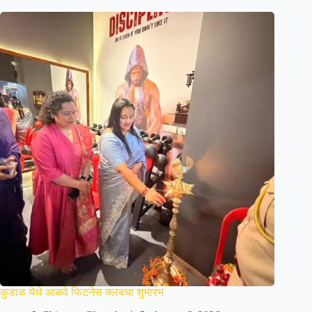
कुडाळ येथे आळवे फिटनेस क्लबचा शुभारंभ