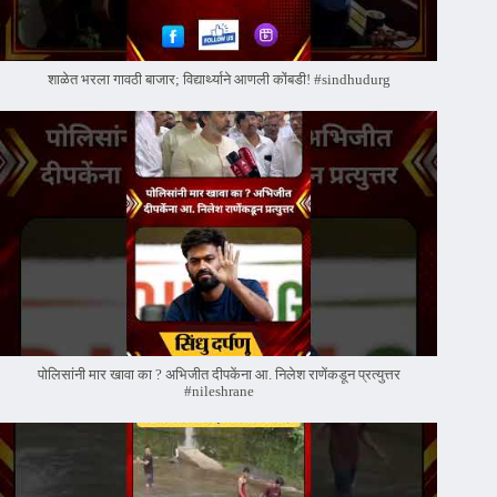
शाळेत भरला गावठी बाजार; विद्यार्थ्याने आणली कोंबडी! #sindhudurg
पोलिसांनी मार खावा का ? अभिजीत दीपकेंना आ. निलेश राणेंकडून प्रत्युत्तर
#nileshrane