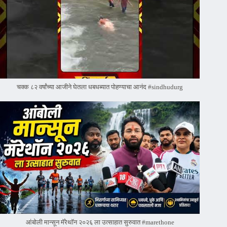
चक्क ८२ वर्षांच्या आजीने घेतला धबधब्यात पोहण्याचा आनंद #sindhudurg
आंबोली मान्सून मॅरेथॉन २०२६ ला उत्साहात सुरुवात #marethone