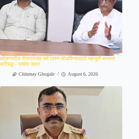
कोकणातील रोजगारासह सर्व प्रश्न सोडविण्यासाठी महायुती सरकार
कटिबद्ध – प्रमोद जठार
Chinmay Ghogale
August 6, 2026