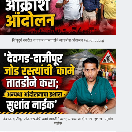
सिंधुदुर्ग नगरीत बांधकाम कामगारांचे आक्रोश आंदोलन #sindhudurg
देवगड-दाजीपूर जोड रस्त्यांची कामे तातडीने करा; अन्यथा आंदोलनाचा इशारा - सुशांत
नाईक