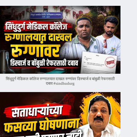
सिंधुदुर्ग मेडिकल कॉलेज रुग्णालयात दाखल रुग्णांवर डिस्चार्ज व बांबुळी रेफरसाठी
दबाव #sindhudurg