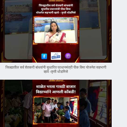
जिल्ह्यातील सर्व शेतकरी बांधवांनी सुधारित प्रधानमंत्री पीक विमा योजनेत सहभागी
व्हावे -तृप्ती धोडमिसे