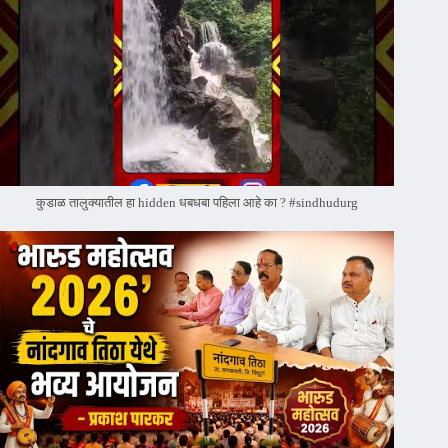
कुडाळ तालुक्यातील हा hidden धबधबा पहिला आहे का ? #sindhudurg