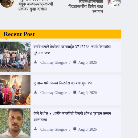
व्यवस्थापनासाठी
बंदूक बाळगल्याप्रकरणी
जिल्हास्तरीय विशेष कक्ष
एकावर गुन्हा दाखल
स्थापन
Recent Post
वनविभागाने केलेल्या कारवाईत 371773/- रुपये किमतीचा
मुद्देमाल जप्त
Chinmay Ghogale
Aug 6, 2026
कुडाळ येथे आळवे फिटनेस क्लबचा शुभारंभ
Chinmay Ghogale
Aug 6, 2026
वेत्ये येथील ४५ वर्षीय व्यक्तीची विषारी औषध प्राशन करून
आत्महत्या
Chinmay Ghogale
Aug 6, 2026