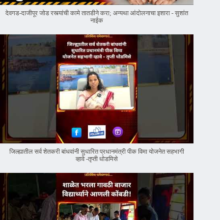
देवगड-दाजीपूर जोड रस्त्यांची कामे तातडीने करा; अन्यथा आंदोलनाचा इशारा - सुशांत
नाईक
जिल्ह्यातील सर्व शेतकरी बांधवांनी सुधारित प्रधानमंत्री पीक विमा योजनेत सहभागी
व्हावे -तृप्ती धोडमिसे