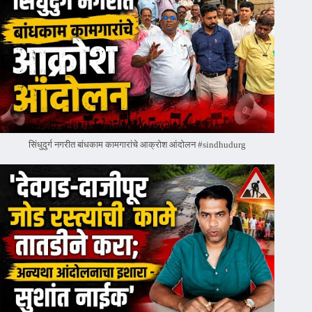
सिंधुदुर्ग नगरीत बांधकाम कामगारांचे आक्रोश आंदोलन #sindhudurg