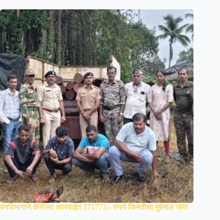
वनविभागाने केलेल्या कारवाईत 371773/- रुपये किमतीचा मुद्देमाल जप्त