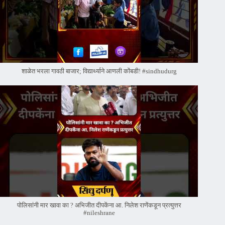
शाळेत भरला गावठी बाजार; विद्यार्थ्याने आणली कोंबडी! #sindhudurg
पोलिसांनी मार खावा का ? अभिजीत दीपकेंना आ. निलेश राणेंकडून प्रत्युत्तर
#nileshrane