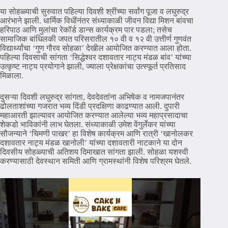
​या सोहळ्याची सुरुवात पहिल्या दिवशी श्रींच्या सर्वांग पूजा व लघुरुद्र
आरंभाने झाली. धार्मिक विधींनंतर संध्याकाळी जीवन विद्या मिशन बांवचा
हरिपाठ आणि मुलांचा रेकॉर्ड डान्स कार्यक्रम पार पडला; तसेच
सामाजिक बांधिलकी जपत परिसरातील १० वी व १२ वी उत्तीर्ण गुणवंत
विद्यार्थ्यांचा ‘गुण गौरव सोहळा’ देखील आयोजित करण्यात आला होता.
पहिल्या दिवसाची सांगता ‘सिद्धेश्वर दशावतार नाट्य मंडळ बांव’ यांच्या
उत्कृष्ट नाट्य प्रयोगाने झाली, ज्याला प्रेक्षकांचा उत्स्फूर्त प्रतिसाद
मिळाला.
​दुसऱ्या दिवशी लघुरुद्र सांगता, देवदेवतांना अभिषेक व नामजपानंतर
ढोलताशांच्या गजरात भव्य दिंडी प्रदक्षिणा काढण्यात आली. दुपारी
महाआरती झाल्यावर आयोजित करण्यात आलेल्या भव्य महाप्रसादाचा
शेकडो भाविकांनी लाभ घेतला. संध्याकाळी उमेश वेंगुर्लेकर यांच्या
सौजन्याने ‘चिमणी पाखर’ हा विशेष कार्यक्रम आणि रात्री ‘खानोलकर
दशावतार नाट्य मंडळ खानोली’ यांच्या दशावतारी नाटकाने या दोन
दिवसीय सोहळ्याची अतिशय दिमाखात सांगता झाली. सोहळा यशस्वी
करण्यासाठी देवस्थान समिती आणि ग्रामस्थांनी विशेष परिश्रम घेतले.