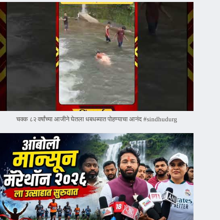
चक्क ८२ वर्षांच्या आजीने घेतला धबधब्यात पोहण्याचा आनंद #sindhudurg