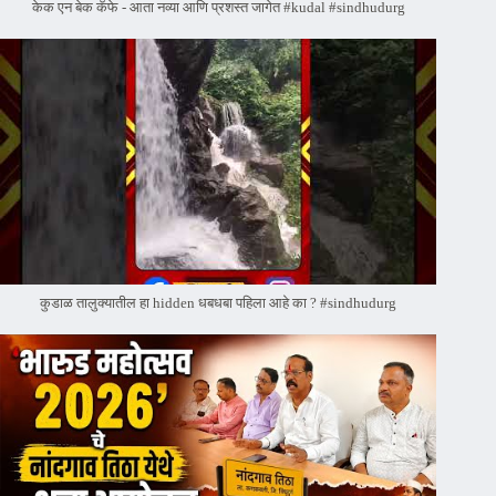
केक एन बेक कॅफे - आता नव्या आणि प्रशस्त जागेत #kudal #sindhudurg
कुडाळ तालुक्यातील हा hidden धबधबा पहिला आहे का ? #sindhudurg