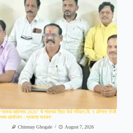
“भारुड महोत्सव 2026″ चे नांदगाव तिठा येथे रविवार,दि. ९ ऑगस्ट रोजी
भव्य आयोजन – प्रकाश पारकर
Chinmay Ghogale
August 7, 2026