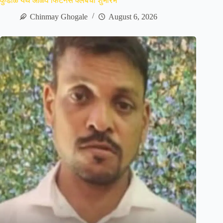
कुडाळ येथे आळवे फिटनेस क्लबचा शुभारंभ
Chinmay Ghogale
August 6, 2026