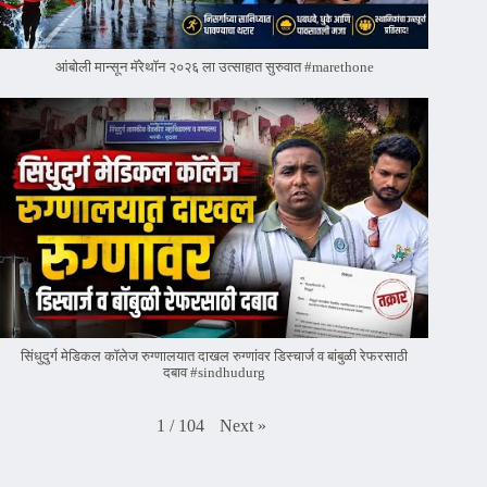
आंबोली मान्सून मॅरेथॉन २०२६ ला उत्साहात सुरुवात #marethone
सिंधुदुर्ग मेडिकल कॉलेज रुग्णालयात दाखल रुग्णांवर डिस्चार्ज व बांबुळी रेफरसाठी
दबाव #sindhudurg
Next
»
1
/
104