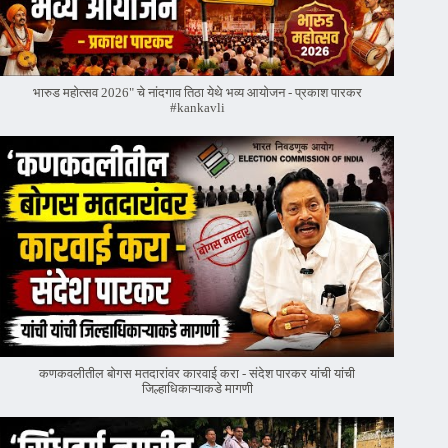
भारुड महोत्सव 2026" चे नांदगाव तिठा येथे भव्य आयोजन - प्रकाश पारकर
#kankavli
कणकवलीतील बोगस मतदारांवर‌ कारवाई करा - संदेश पारकर यांची यांची
जिल्हाधिकाऱ्याकडे मागणी