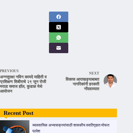
PREVIOUS
NEXT
अन्नसुरक्षा नविन कायदे माहिती व
विकास आराखड्याबाबत
प्रशिक्षण शिबीराचे २९ जून रोजी
नागरिकांनी हरकती
मराठा समाज हॉल, कुडाळ येथे
नोंदवाव्यात
आयोजन
Recent Post
व्यावसायिक अभ्यासक्रमांसाठी शासकीय वसतिगृहात मोफत
प्रवेश