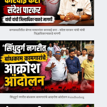
कणकवलीतील बोगस मतदारांवर‌ कारवाई करा - संदेश पारकर यांची यांची
जिल्हाधिकाऱ्याकडे मागणी
सिंधुदुर्ग नगरीत बांधकाम कामगारांचे आक्रोश आंदोलन #sindhudurg