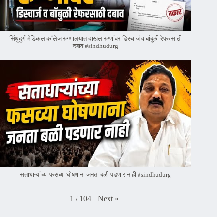
सिंधुदुर्ग मेडिकल कॉलेज रुग्णालयात दाखल रुग्णांवर डिस्चार्ज व बांबुळी रेफरसाठी
दबाव #sindhudurg
सताधाऱ्यांच्या फसव्या घोषणाना जनता बळी पडणार नाही #sindhudurg
Next
»
1
/
104