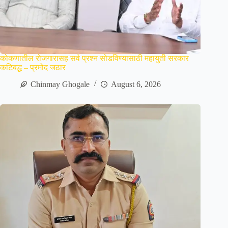
कोकणातील रोजगारासह सर्व प्रश्न सोडविण्यासाठी महायुती सरकार
कटिबद्ध – प्रमोद जठार
Chinmay Ghogale
August 6, 2026