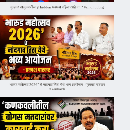
कुडाळ तालुक्यातील हा hidden धबधबा पहिला आहे का ? #sindhudurg
भारुड महोत्सव 2026" चे नांदगाव तिठा येथे भव्य आयोजन - प्रकाश पारकर
#kankavli