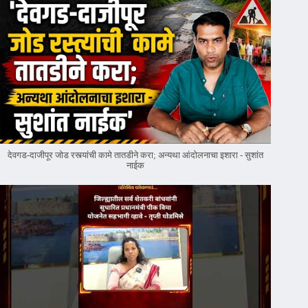
देवगड-दाजीपूर जोड रस्त्यांची कामे तातडीने करा; अन्यथा आंदोलनाचा इशारा - सुशांत
नाईक