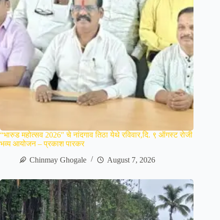
“भारुड महोत्सव 2026″ चे नांदगाव तिठा येथे रविवार,दि. ९ ऑगस्ट रोजी
भव्य आयोजन – प्रकाश पारकर
Chinmay Ghogale
August 7, 2026