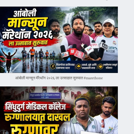
आंबोली मान्सून मॅरेथॉन २०२६ ला उत्साहात सुरुवात #marethone