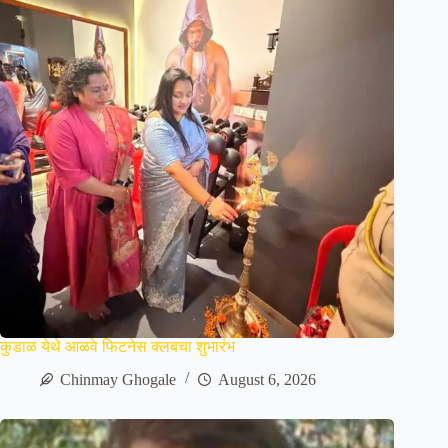
कुडाळ येथे आळवे फिटनेस क्लबचा शुभारंभ
Chinmay Ghogale
August 6, 2026