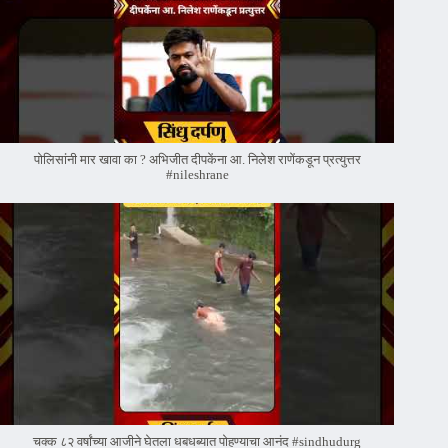
पोलिसांनी मार खावा का ? अभिजीत दीपकेंना आ. निलेश राणेंकडून प्रत्युत्तर
#nileshrane
चक्क ८२ वर्षांच्या आजीने घेतला धबधब्यात पोहण्याचा आनंद #sindhudurg