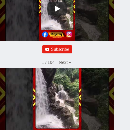
Subscribe
Next
»
1
/
104