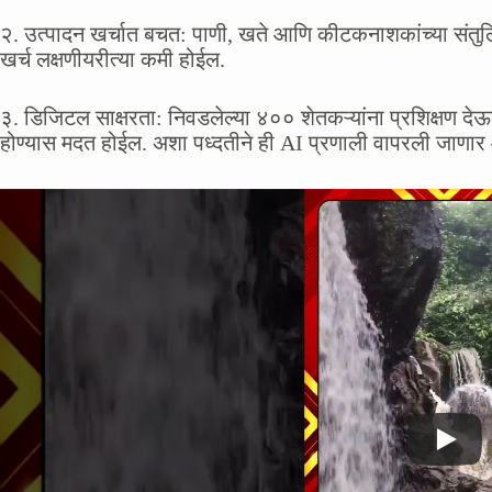
२. उत्पादन खर्चात बचत: पाणी, खते आणि कीटकनाशकांच्या संतुल
खर्च लक्षणीयरीत्या कमी होईल.
३. डिजिटल साक्षरता: निवडलेल्या ४०० शेतकऱ्यांना प्रशिक्षण देऊन
होण्यास मदत होईल. अशा पध्दतीने ही AI प्रणाली वापरली जाणार