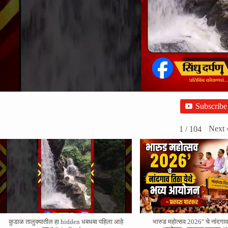
Subscribe
Next
1
/
104
कुडाळ तालुक्यातील हा hidden धबधबा पहिला आहे
भारुड महोत्सव 2026" चे नांदगाव 