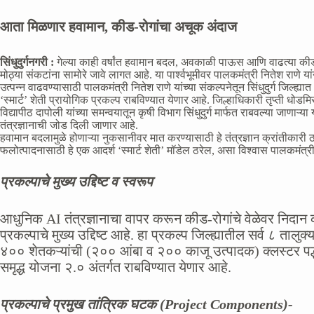
आता मिळणार हवामान, कीड-रोगांचा अचूक अंदाज
सिंधुदुर्गनगरी :
गेल्या काही वर्षांत हवामान बदल, अवकाळी पाऊस आणि वाढत्या कीड-र
मोठ्या संकटांना सामोरे जावे लागत आहे. या पार्श्वभूमीवर पालकमंत्री नितेश राणे 
उत्पन्न वाढवण्यासाठी पालकमंत्री नितेश राणे यांच्या संकल्पनेतून सिंधुदुर्ग जिल्ह्
‘स्मार्ट’ शेती प्रायोगिक प्रकल्प राबविण्यात येणार आहे. जिल्हाधिकारी तृप्ती धो
विद्यापीठ दापोली यांच्या समन्वयातून कृषी विभाग सिंधुदुर्ग मार्फत राबवल्या जाणाऱ्या 
तंत्रज्ञानाची जोड दिली जाणार आहे.
हवामान बदलामुळे होणाऱ्या नुकसानीवर मात करण्यासाठी हे तंत्रज्ञान क्रांतीकारी
फलोत्पादनासाठी हे एक आदर्श ‘स्मार्ट शेती’ मॉडेल ठरेल, असा विश्वास पालकमंत्री 
प्रकल्पाचे मुख्य उद्दिष्ट व स्वरूप
आधुनिक AI तंत्रज्ञानाचा वापर करून कीड-रोगांचे वेळेवर निदान
प्रकल्पाचे मुख्य उद्दिष्ट आहे. हा प्रकल्प जिल्ह्यातील सर्व ८ तालुक
४०० शेतकऱ्यांची (२०० आंबा व २०० काजू उत्पादक) क्लस्टर पद्धत
समृद्ध योजना २.० अंतर्गत राबविण्यात येणार आहे.
प्रकल्पाचे प्रमुख तांत्रिक घटक (Project Components)-