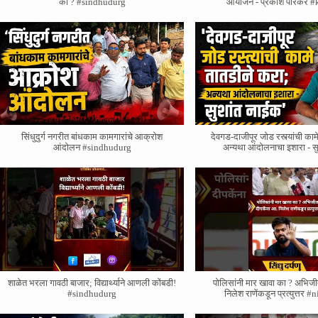
का ? #sindhudurg
आयोजन - प्रकाश पारकर #
सिंधुदुर्ग नगरीत बांधकाम कामगारांचे आक्रोश
देवगड-दाजीपूर जोड रस्त्यांची काम
आंदोलन #sindhudurg
अन्यथा आंदोलनाचा इशारा - स
शाळेत भरला गावठी बाजार; विद्यार्थ्याने आणली कोंबडी!
पोलिसांनी मार खावा का ? अभिजी
#sindhudurg
निलेश राणेंकडून प्रत्युत्तर 