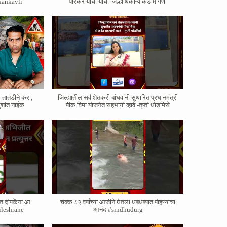
kankavli
पारकर यांची यांची जिल्हाधिकाऱ्याकडे मागणी
े तातडीने करा;
जिल्ह्यातील सर्व शेतकरी बांधवांनी सुधारित प्रधानमंत्री
ुशांत नाईक
पीक विमा योजनेत सहभागी व्हावे -तृप्ती धोडमिसे
त दीपकेंना आ.
चक्क ८२ वर्षांच्या आजीने घेतला धबधब्यात पोहण्याचा
#nileshrane
आनंद #sindhudurg