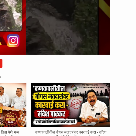
»
तिठा येथे भव्य
कणकवलीतील बोगस मतदारांवर‌ कारवाई करा - संदेश