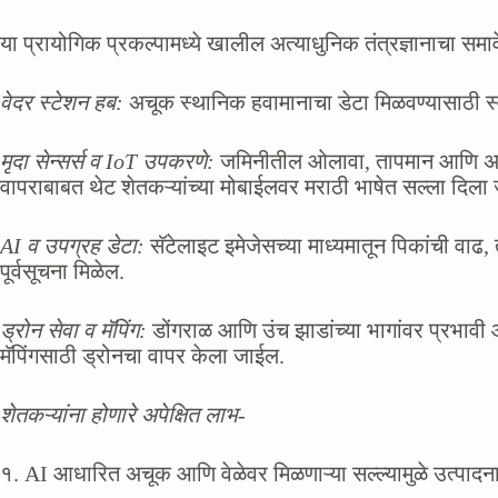
या प्रायोगिक प्रकल्पामध्ये खालील अत्याधुनिक तंत्रज्ञानाचा सम
वेदर स्टेशन हब:
अचूक स्थानिक हवामानाचा डेटा मिळवण्यासाठी स्व
मृदा सेन्सर्स व IoT उपकरणे:
जमिनीतील ओलावा, तापमान आणि अन्नद्र
वापराबाबत थेट शेतकऱ्यांच्या मोबाईलवर मराठी भाषेत सल्ला दिला
AI व उपग्रह डेटा:
सॅटेलाइट इमेजेसच्या माध्यमातून पिकांची वाढ, 
पूर्वसूचना मिळेल.
ड्रोन सेवा व मॅपिंग:
डोंगराळ आणि उंच झाडांच्या भागांवर प्रभा
मॅपिंगसाठी ड्रोनचा वापर केला जाईल.
शेतकऱ्यांना होणारे अपेक्षित लाभ-
१. AI आधारित अचूक आणि वेळेवर मिळणाऱ्या सल्ल्यामुळे उत्पादन