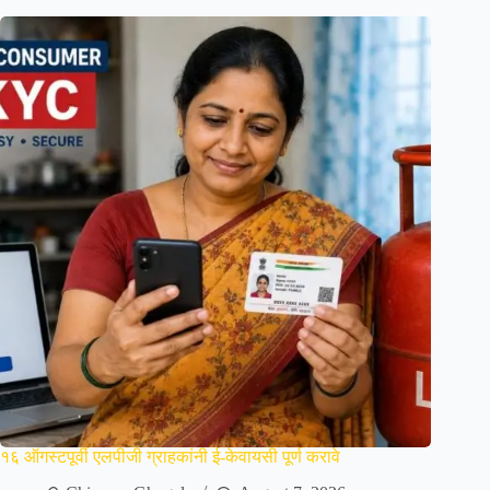
१६ ऑगस्टपूर्वी एलपीजी ग्राहकांनी ई-केवायसी पूर्ण करावे