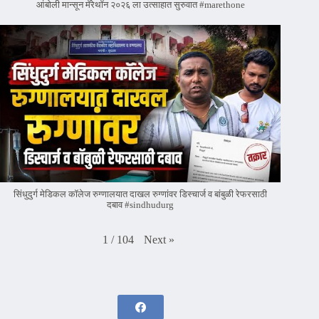
आंबोली मान्सून मॅरेथॉन २०२६ ला उत्साहात सुरुवात #marethone
सिंधुदुर्ग मेडिकल कॉलेज रुग्णालयात दाखल रुग्णांवर डिस्चार्ज व बांबुळी रेफरसाठी
दबाव #sindhudurg
Next
»
1
/
104