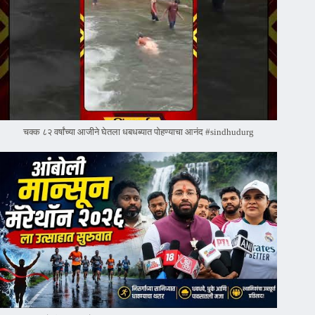
चक्क ८२ वर्षांच्या आजीने घेतला धबधब्यात पोहण्याचा आनंद #sindhudurg