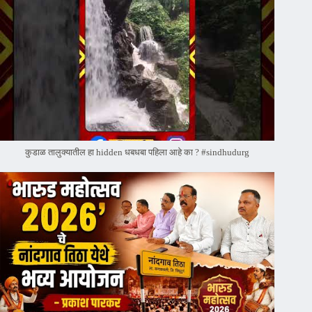
कुडाळ तालुक्यातील हा hidden धबधबा पहिला आहे का ? #sindhudurg