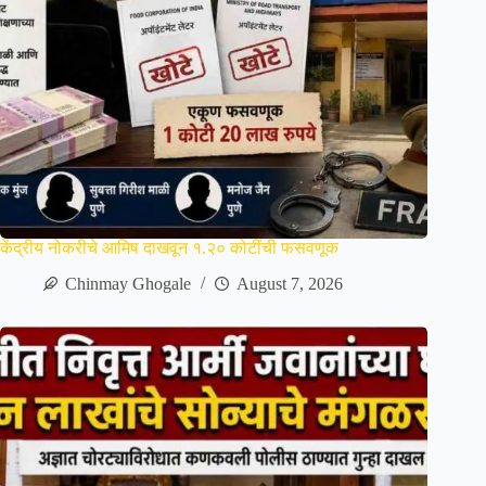
केंद्रीय नोकरीचे आमिष दाखवून १.२० कोटींची फसवणूक
Chinmay Ghogale
August 7, 2026