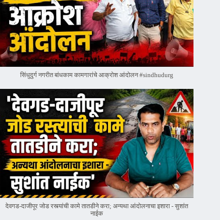
सिंधुदुर्ग नगरीत बांधकाम कामगारांचे आक्रोश आंदोलन #sindhudurg
देवगड-दाजीपूर जोड रस्त्यांची कामे तातडीने करा; अन्यथा आंदोलनाचा इशारा - सुशांत
नाईक