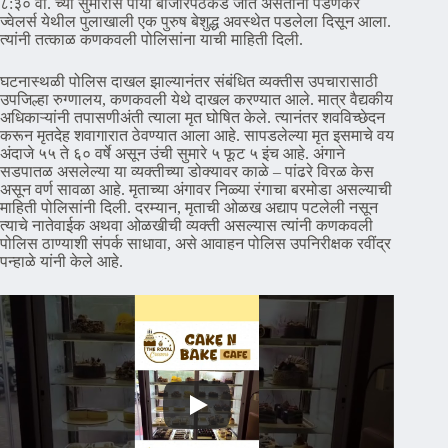
८:३० वा. च्या सुमारास पायी बाजारपेठेकडे जात असताना पेडणेकर
ज्वेलर्स येथील पुलाखाली एक पुरुष बेशुद्ध अवस्थेत पडलेला दिसून आला.
त्यांनी तत्काळ कणकवली पोलिसांना याची माहिती दिली.
घटनास्थळी पोलिस दाखल झाल्यानंतर संबंधित व्यक्तीस उपचारासाठी
उपजिल्हा रुग्णालय, कणकवली येथे दाखल करण्यात आले. मात्र वैद्यकीय
अधिकाऱ्यांनी तपासणीअंती त्याला मृत घोषित केले. त्यानंतर शवविच्छेदन
करून मृतदेह शवागारात ठेवण्यात आला आहे. सापडलेल्या मृत इसमाचे वय
अंदाजे ५५ ते ६० वर्षे असून उंची सुमारे ५ फूट ५ इंच आहे. अंगाने
सडपातळ असलेल्या या व्यक्तीच्या डोक्यावर काळे – पांढरे विरळ केस
असून वर्ण सावळा आहे. मृताच्या अंगावर निळ्या रंगाचा बरमोडा असल्याची
माहिती पोलिसांनी दिली. दरम्यान, मृताची ओळख अद्याप पटलेली नसून
त्याचे नातेवाईक अथवा ओळखीची व्यक्ती असल्यास त्यांनी कणकवली
पोलिस ठाण्याशी संपर्क साधावा, असे आवाहन पोलिस उपनिरीक्षक रवींद्र
पन्हाळे यांनी केले आहे.