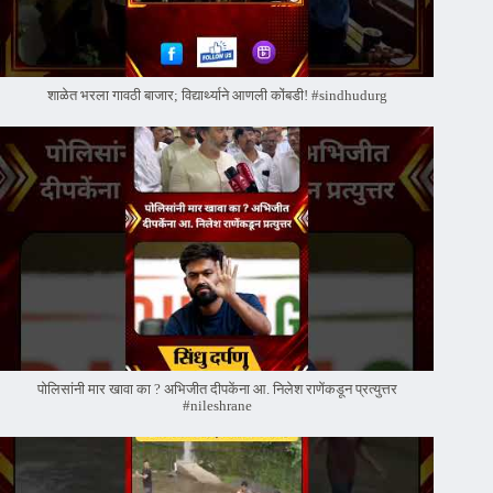
शाळेत भरला गावठी बाजार; विद्यार्थ्याने आणली कोंबडी! #sindhudurg
पोलिसांनी मार खावा का ? अभिजीत दीपकेंना आ. निलेश राणेंकडून प्रत्युत्तर
#nileshrane