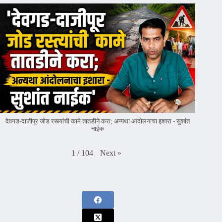
देवगड-दाजीपूर जोड रस्त्यांची कामे तातडीने करा; अन्यथा आंदोलनाचा इशारा - सुशांत
नाईक
Next
»
1
/
104