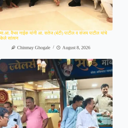
मा.आ. वैभव नाईक यांनी आ. सतेज (बंटी) पाटील व संजय पाटील यांचे
केले सांत्वन
Chinmay Ghogale
August 8, 2026