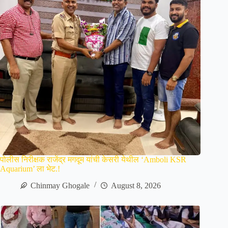
पोलीस निरीक्षक राजेंद्र मगदूम यांची केसरी येथील ‘Amboli KSR
Aquarium’ ला भेट.!
Chinmay Ghogale
August 8, 2026