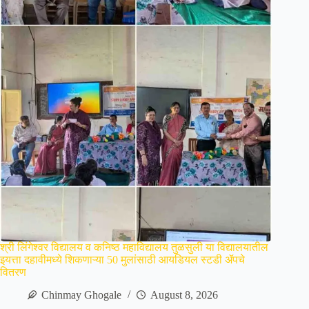
श्री लिंगेश्वर विद्यालय व कनिष्ठ महाविद्यालय तुळसुली या विद्यालयातील
इयत्ता दहावीमध्ये शिकणाऱ्या 50 मुलांसाठी आयडियल स्टडी ॲपचे
वितरण
Chinmay Ghogale
August 8, 2026