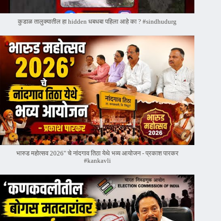
कुडाळ तालुक्यातील हा hidden धबधबा पहिला आहे का ? #sindhudurg
भारुड महोत्सव 2026" चे नांदगाव तिठा येथे भव्य आयोजन - प्रकाश पारकर
#kankavli