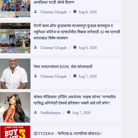
आयडियल स्टडी ॲपचे वितरण
Chinmay Ghogale
Aug 8, 2026
रोटरी क्लब ऑफ कुडाळच्या माध्यमातून कुडाळ हायस्कूल व
ज्युनिअर कॉलेज या प्रशालेतील शिक्षक वर्गासाठी AI च्या प्रभावी
वापराबद्दल विशेष व्याख्यान
Chinmay Ghogale
Aug 8, 2026
नेरूर मतदारसंघात BSNL सेवा कोलमडली
Chinmay Ghogale
Aug 7, 2026
सोशल मीडियावर ट्रेंडिंग असलेल्या ‘माझ्या सोन्या’ गाण्यातील
प्रसिद्ध अभिनेत्री ऐश्वर्या हरिशंकर नक्की आहे तरी कोण?
Sindhudarpan
Aug 7, 2026
😍TYZER® – फेस्टिव्ह & स्टायलिश ऑफर🥳!