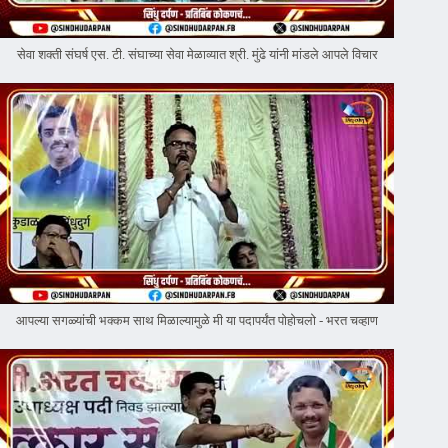
सेवा शक्ती संघर्ष एस. टी. संघाच्या सेवा मेळाव्यात श्री. मुंढे यांनी मांडले आपले विचार
आपल्या सगळ्यांची भक्कम साथ मिळाल्यामुळे मी या पदापर्यंत पोहोचलो - भरत चव्हाण