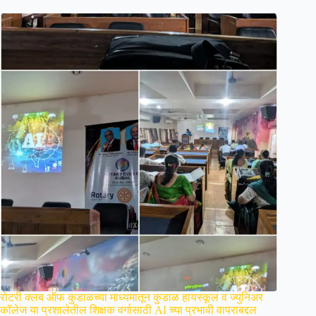
रोटरी क्लब ऑफ कुडाळच्या माध्यमातून कुडाळ हायस्कूल व ज्युनिअर
कॉलेज या प्रशालेतील शिक्षक वर्गासाठी AI च्या प्रभावी वापराबद्दल