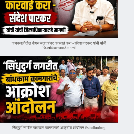
कणकवलीतील बोगस मतदारांवर‌ कारवाई करा - संदेश पारकर यांची यांची
जिल्हाधिकाऱ्याकडे मागणी
सिंधुदुर्ग नगरीत बांधकाम कामगारांचे आक्रोश आंदोलन #sindhudurg