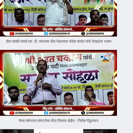
सेवा शक्ती संघर्ष एस. टी. संघाच्या सेवा मेळाव्यात संदेश सावंत यांचे रोखठोक भाषण
येत्या वर्षभरात संघटनेचा मोठा विस्तार होईल - निलेश तेंडुलकर