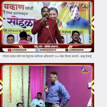
गोट्या सावंत यांचे नाव ऐकूनच समोरचा अधिकारी १०० वेळा विचार करतो - बाळू देसाई