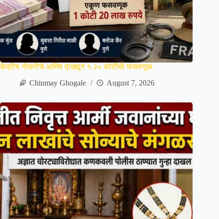
केंद्रीय नोकरीचे आमिष दाखवून १.२० कोटींची फसवणूक
Chinmay Ghogale
August 7, 2026