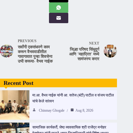
PREVIOUS
NEXT
सर्वांनी एकसंधपणे काम
जिल्हा परिषद सिंधुदुर्ग
करून वैभववाडीतील
आणि 'महाप्रित' मध्ये
गावागावात पुन्हा शिवसेना
सामंजस्य करार
उभी करूया- वैभव नाईक
Recent Post
मा.आ. वैभव नाईक यांनी आ. सतेज (बंटी) पाटील व संजय पाटील
यांचे केले सांत्वन
Chinmay Ghogale
Aug 8, 2026
सामाजिक कार्यकर्ते, जेष्ठ व्यावसायिक श्री राजेंद्र मनोहर