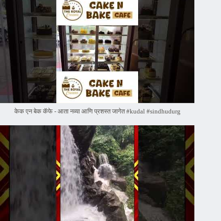
केक एन बेक कॅफे - आता नव्या आणि प्रशस्त जागेत #kudal #sindhudurg