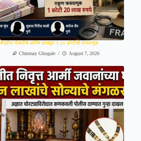
केंद्रीय नोकरीचे आमिष दाखवून १.२० कोटींची फसवणूक
Chinmay Ghogale
August 7, 2026