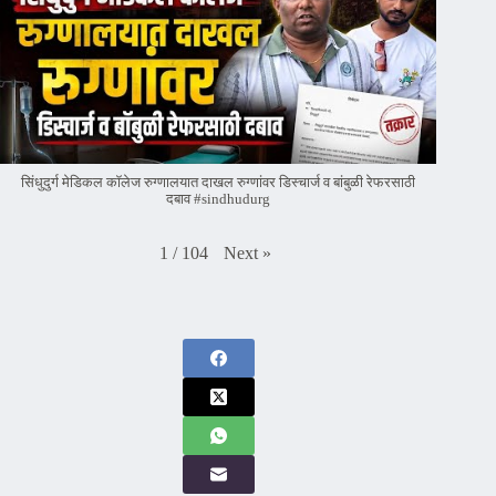
सिंधुदुर्ग मेडिकल कॉलेज रुग्णालयात दाखल रुग्णांवर डिस्चार्ज व बांबुळी रेफरसाठी
दबाव #sindhudurg
Next
»
1
/
104