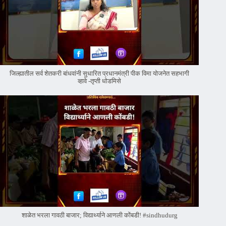
जिल्ह्यातील सर्व शेतकरी बांधवांनी सुधारित प्रधानमंत्री पीक विमा योजनेत सहभागी
व्हावे -तृप्ती धोडमिसे
शाळेत भरला गावठी बाजार; विद्यार्थ्याने आणली कोंबडी! #sindhudurg