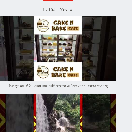
Next
»
1
/
104
केक एन बेक कॅफे - आता नव्या आणि प्रशस्त जागेत #kudal #sindhudurg