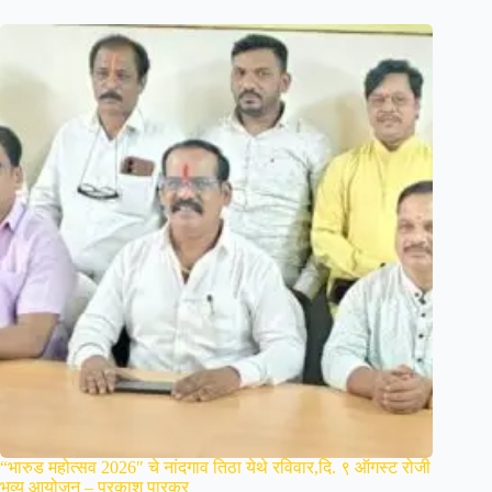
“भारुड महोत्सव 2026″ चे नांदगाव तिठा येथे रविवार,दि. ९ ऑगस्ट रोजी
भव्य आयोजन – प्रकाश पारकर