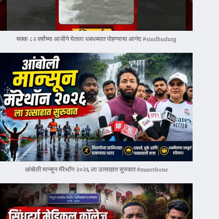
चक्क ८२ वर्षांच्या आजीने घेतला धबधब्यात पोहण्याचा आनंद #sindhudurg
आंबोली मान्सून मॅरेथॉन २०२६ ला उत्साहात सुरुवात #marethone