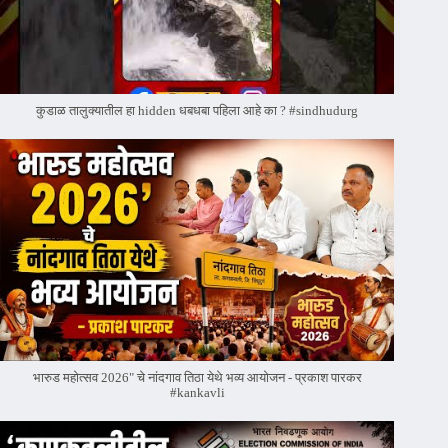
कुडाळ तालुक्यातील हा hidden धबधबा पहिला आहे का ? #sindhudurg
भारुड महोत्सव 2026" चे नांदगाव तिठा येथे भव्य आयोजन - प्रकाश पारकर
#kankavli