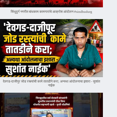
सिंधुदुर्ग नगरीत बांधकाम कामगारांचे आक्रोश आंदोलन #sindhudurg
देवगड-दाजीपूर जोड रस्त्यांची कामे तातडीने करा; अन्यथा आंदोलनाचा इशारा - सुशांत
नाईक