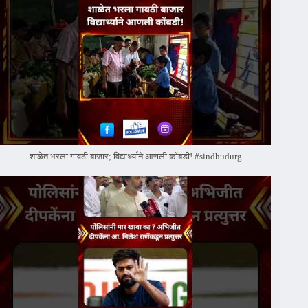
शाळेत भरला गावठी बाजार; विद्यार्थ्याने आणली कोंबडी! #sindhudurg