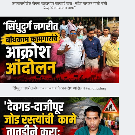
कणकवलीतील बोगस मतदारांवर‌ कारवाई करा - संदेश पारकर यांची यांची
जिल्हाधिकाऱ्याकडे मागणी
सिंधुदुर्ग नगरीत बांधकाम कामगारांचे आक्रोश आंदोलन #sindhudurg