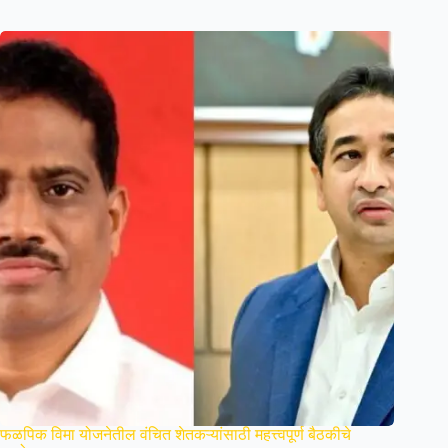
फळपिक विमा योजनेतील वंचित शेतकऱ्यांसाठी महत्त्वपूर्ण बैठकीचे