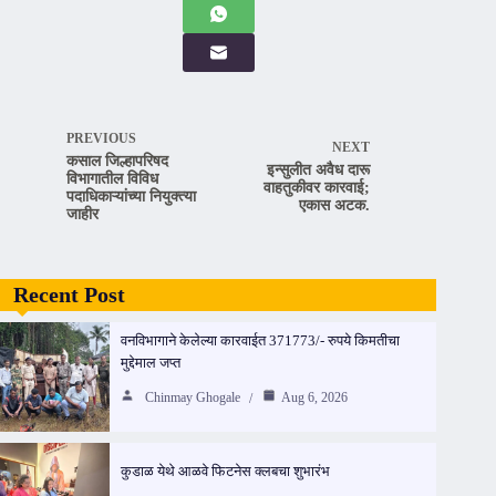
PREVIOUS
NEXT
कसाल जिल्हापरिषद
इन्सुलीत अवैध दारू
विभागातील विविध
वाहतुकीवर कारवाई;
पदाधिकाऱ्यांच्या नियुक्त्या
एकास अटक.
जाहीर
Recent Post
वनविभागाने केलेल्या कारवाईत 371773/- रुपये किमतीचा
मुद्देमाल जप्त
Chinmay Ghogale
Aug 6, 2026
कुडाळ येथे आळवे फिटनेस क्लबचा शुभारंभ