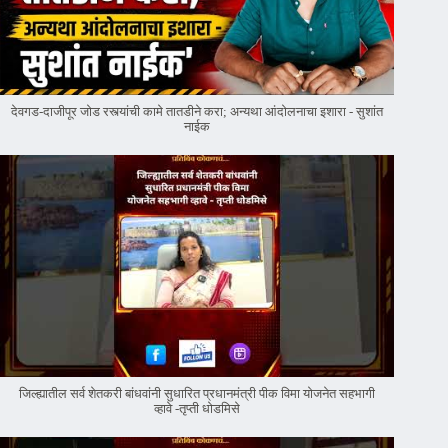
देवगड-दाजीपूर जोड रस्त्यांची कामे तातडीने करा; अन्यथा आंदोलनाचा इशारा - सुशांत
नाईक
जिल्ह्यातील सर्व शेतकरी बांधवांनी सुधारित प्रधानमंत्री पीक विमा योजनेत सहभागी
व्हावे -तृप्ती धोडमिसे