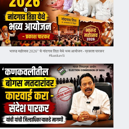
भारुड महोत्सव 2026" चे नांदगाव तिठा येथे भव्य आयोजन - प्रकाश पारकर
#kankavli