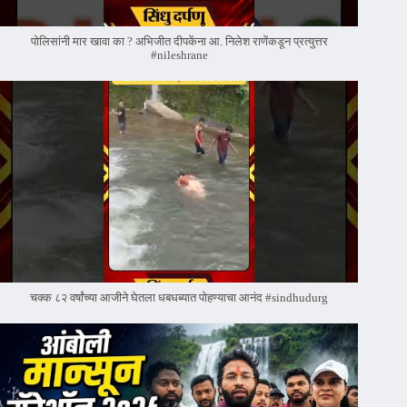
पोलिसांनी मार खावा का ? अभिजीत दीपकेंना आ. निलेश राणेंकडून प्रत्युत्तर
#nileshrane
चक्क ८२ वर्षांच्या आजीने घेतला धबधब्यात पोहण्याचा आनंद #sindhudurg