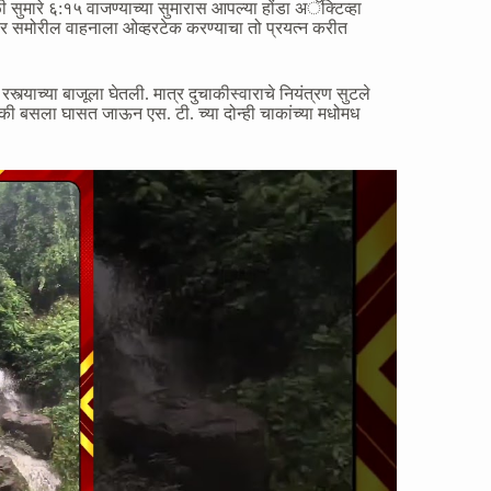
ुमारे ६:१५ वाजण्याच्या सुमारास आपल्या होंडा अॅक्टिव्हा
णावर समोरील वाहनाला ओव्हरटेक करण्याचा तो प्रयत्न करीत
्याच्या बाजूला घेतली. मात्र दुचाकीस्वाराचे नियंत्रण सुटले
की बसला घासत जाऊन एस. टी. च्या दोन्ही चाकांच्या मधोमध