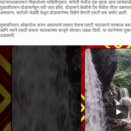
घटनास्थळावरून मिळालेल्या माहितीनुसार, मांगेली येथील एक युवक आज सायंकाळी स
दुचाकीवरून दोडामार्गहून घरी जात होता. दोडामार्ग-केळीचे टेंब येथील तीव्र वळ
असताना, साटेली-भेडशी येथून दोडामार्गच्या दिशेने येणारी एसटी बस समोर आली.
दुचाकीस्वार ओव्हरटेक करत असल्याचे लक्षात येताच एसटी चालकाने तात्काळ बस रस्त
आणि त्याने एसटी बसला चालकाच्या बाजूने जोरदार धडक दिली. या घटनेनंतर दुचा
अडकली.