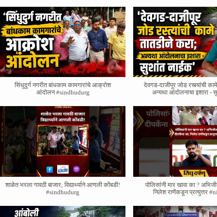
सिंधुदुर्ग नगरीत बांधकाम कामगारांचे आक्रोश
देवगड-दाजीपूर जोड रस्त्यांची काम
आंदोलन #sindhudurg
अन्यथा आंदोलनाचा इशारा - स
शाळेत भरला गावठी बाजार; विद्यार्थ्याने आणली कोंबडी!
पोलिसांनी मार खावा का ? अभिजी
#sindhudurg
निलेश राणेंकडून प्रत्युत्तर 