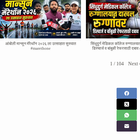
आंबोली मान्सून मॅरेथॉन २०२६ ला उत्साहात सुरुवात
सिंधुदुर्ग मेडिकल कॉलेज रुग्णालया
#marethone
डिस्चार्ज व बांबुळी रेफरसाठी दब
Next
1
/
104