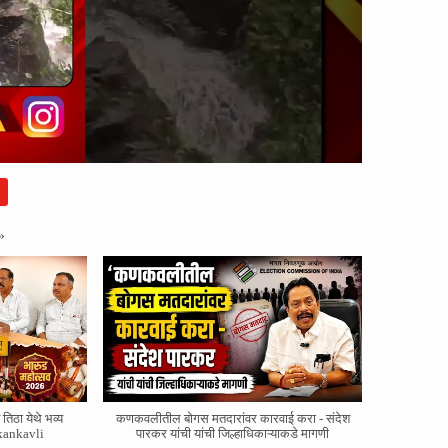
»
तिठा येथे भव्य
कणकवलीतील बोगस मतदारांवर‌ कारवाई करा - संदेश
kankavli
पारकर यांची यांची जिल्हाधिकाऱ्याकडे मागणी