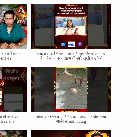
े तातडीने करा;
जिल्ह्यातील सर्व शेतकरी बांधवांनी सुधारित प्रधानमंत्री
ुशांत नाईक
पीक विमा योजनेत सहभागी व्हावे -तृप्ती धोडमिसे
त दीपकेंना आ.
चक्क ८२ वर्षांच्या आजीने घेतला धबधब्यात पोहण्याचा
#nileshrane
आनंद #sindhudurg