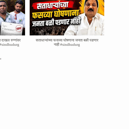
त दाखल रुग्णांवर
सताधाऱ्यांच्या फसव्या घोषणाना जनता बळी पडणार
ाव #sindhudurg
नाही #sindhudurg
»