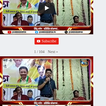
Subscribe
Next
»
1
/
104