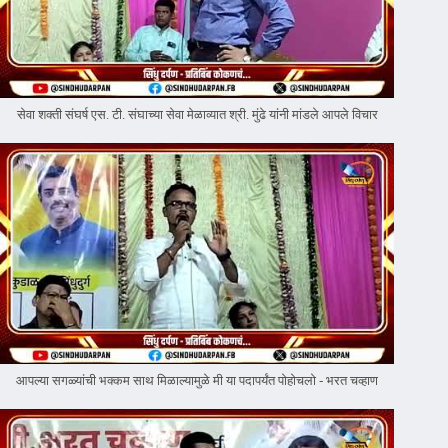
सेवा शक्ती संघर्ष एस. टी. संघाच्या सेवा मेळाव्यात श्री. मुंढे यांनी मांडले आपले विचार
आपल्या सगळ्यांची भक्कम साथ मिळाल्यामुळे मी या पदापर्यंत पोहोचलो - भरत चव्हाण