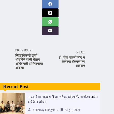
PREVIOUS
NEXT
जिल्हाधिकारी तृप्ती
ई- पीक पाहणी नोंद न
धोडमिसे यांनी घेतला
केलेल्या शेतकऱ्यांना
आदिशक्ती अभियानाचा
आवाहन
आढावा
Recent Post
मा.आ. वैभव नाईक यांनी आ. सतेज (बंटी) पाटील व संजय पाटील
यांचे केले सांत्वन
Chinmay Ghogale
Aug 8, 2026