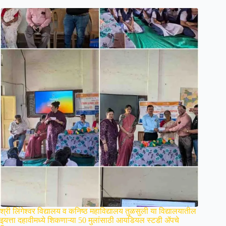
श्री लिंगेश्वर विद्यालय व कनिष्ठ महाविद्यालय तुळसुली या विद्यालयातील
इयत्ता दहावीमध्ये शिकणाऱ्या 50 मुलांसाठी आयडियल स्टडी ॲपचे