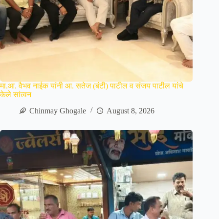
मा.आ. वैभव नाईक यांनी आ. सतेज (बंटी) पाटील व संजय पाटील यांचे
केले सांत्वन
Chinmay Ghogale
August 8, 2026