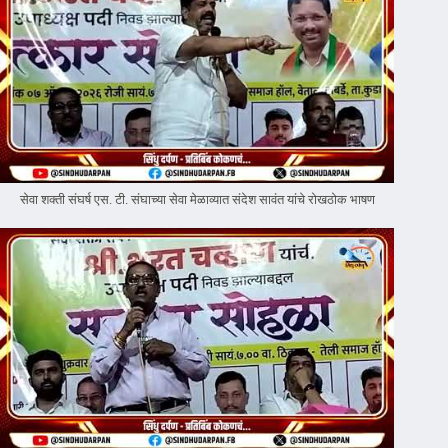
सेवा शक्ती संघर्ष एस. टी. संघाच्या सेवा मेळाव्यात संदेश सावंत यांचे रोखठोक भाषण