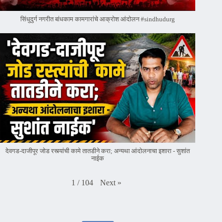
सिंधुदुर्ग नगरीत बांधकाम कामगारांचे आक्रोश आंदोलन #sindhudurg
देवगड-दाजीपूर जोड रस्त्यांची कामे तातडीने करा; अन्यथा आंदोलनाचा इशारा - सुशांत
नाईक
Next
»
1
/
104