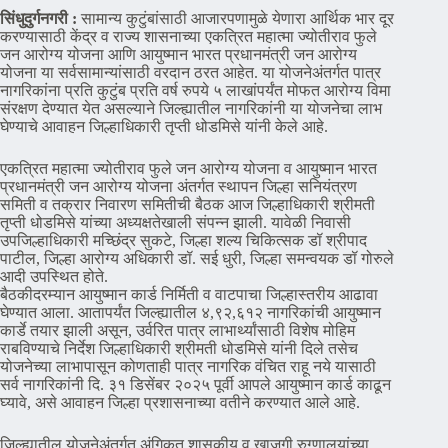
सिंधुदुर्गनगरी :
सामान्य कुटुंबांसाठी आजारपणामुळे येणारा आर्थिक भार दूर
करण्यासाठी केंद्र व राज्य शासनाच्या एकत्रित महात्मा ज्योतीराव फुले
जन आरोग्य योजना आणि आयुष्मान भारत प्रधानमंत्री जन आरोग्य
योजना या सर्वसामान्यांसाठी वरदान ठरत आहेत. या योजनेअंतर्गत पात्र
नागरिकांना प्रति कुटुंब प्रति वर्ष रुपये ५ लाखांपर्यंत मोफत आरोग्य विमा
संरक्षण देण्यात येत असल्याने जिल्ह्यातील नागरिकांनी या योजनेचा लाभ
घेण्याचे आवाहन जिल्हाधिकारी तृप्ती धोडमिसे यांनी केले आहे.
एकत्रित महात्मा ज्योतीराव फुले जन आरोग्य योजना व आयुष्मान भारत
प्रधानमंत्री जन आरोग्य योजना अंतर्गत स्थापन जिल्हा सनियंत्रण
समिती व तक्रार निवारण समितीची बैठक आज जिल्हाधिकारी श्रीमती
तृप्ती धोडमिसे यांच्या अध्यक्षतेखाली संपन्न झाली. यावेळी निवासी
उपजिल्हाधिकारी मच्छिंद्र सुकटे, जिल्हा शल्य चिकित्सक डॉ श्रीपाद
पाटील, जिल्हा आरोग्य अधिकारी डॉ. सई धुरी, जिल्हा समन्वयक डॉ गोरुले
आदी उपस्थित होते.
बैठकीदरम्यान आयुष्मान कार्ड निर्मिती व वाटपाचा जिल्हास्तरीय आढावा
घेण्यात आला. आतापर्यंत जिल्ह्यातील ४,९२,६१२ नागरिकांची आयुष्मान
कार्डे तयार झाली असून, उर्वरित पात्र लाभार्थ्यांसाठी विशेष मोहिम
राबविण्याचे निर्देश जिल्हाधिकारी श्रीमती धोडमिसे यांनी दिले तसेच
योजनेच्या लाभापासून कोणताही पात्र नागरिक वंचित राहू नये यासाठी
सर्व नागरिकांनी दि. ३१ डिसेंबर २०२५ पूर्वी आपले आयुष्मान कार्ड काढून
घ्यावे, असे आवाहन जिल्हा प्रशासनाच्या वतीने करण्यात आले आहे.
जिल्ह्यातील योजनेअंतर्गत अंगिकृत शासकीय व खाजगी रुग्णालयांच्या