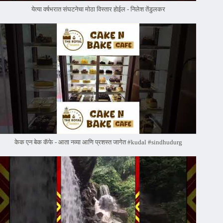
येत्या वर्षभरात संघटनेचा मोठा विस्तार होईल - निलेश तेंडुलकर
केक एन बेक कॅफे - आता नव्या आणि प्रशस्त जागेत #kudal #sindhudurg