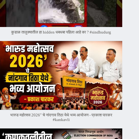
कुडाळ तालुक्यातील हा hidden धबधबा पहिला आहे का ? #sindhudurg
भारुड महोत्सव 2026" चे नांदगाव तिठा येथे भव्य आयोजन - प्रकाश पारकर
#kankavli