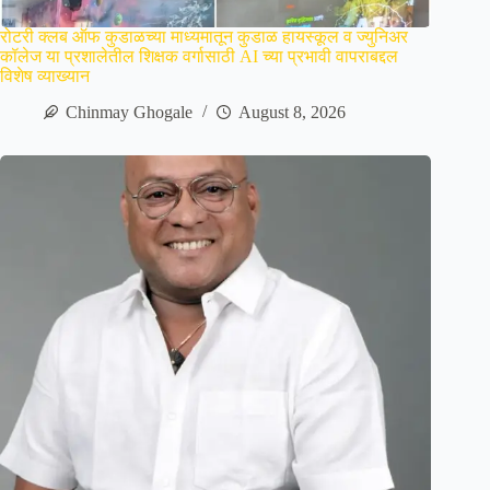
रोटरी क्लब ऑफ कुडाळच्या माध्यमातून कुडाळ हायस्कूल व ज्युनिअर
कॉलेज या प्रशालेतील शिक्षक वर्गासाठी AI च्या प्रभावी वापराबद्दल
विशेष व्याख्यान
Chinmay Ghogale
August 8, 2026