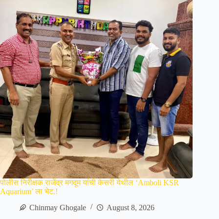
पोलीस निरीक्षक राजेंद्र मगदूम यांची केसरी येथील ‘Amboli KSR
Aquarium’ ला भेट.!
Chinmay Ghogale
August 8, 2026