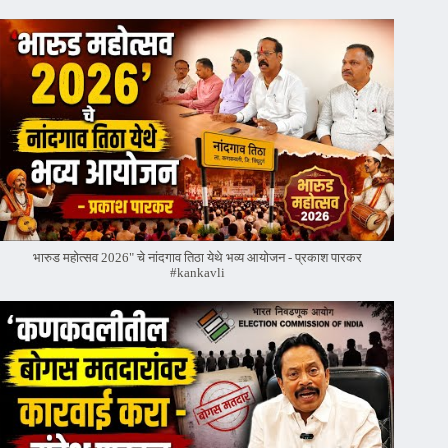
भारुड महोत्सव 2026" चे नांदगाव तिठा येथे भव्य आयोजन - प्रकाश पारकर
#kankavli