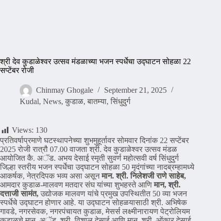
श्री देव कुडाळेश्वर उत्सव मंडळाच्या भजन स्पर्धेचा उद्घाटन सोहळा 22
सप्टेंबर रोजी
Chinmay Ghogale
September 21, 2025
Kudal
,
News
,
कुडाळ
,
बातम्या
,
सिंधुदुर्ग
Views:
130
प्रतिवर्षाप्रमाणे घटस्थापनेच्या शुभमुहूर्तावर सोमवार दिनांक 22 सप्टेंबर
2025 रोजी रात्रौ 07.00 वाजता श्री. देव कुडाळेश्वर उत्सव मंडळ
आयोजित कै. अॅड. अभय देसाई स्मृती सुवर्ण महोत्सवी वर्ष सिंधुदुर्ग
जिल्हा स्तरीय भजन स्पर्धेचा उद्घाटन सोहळा 50 मृदंगांच्या नादब्रम्हामध्ये
आकर्षक, नेत्रदिपक भव्य असा असून
मान. श्री. निलेशजी राणे साहेब,
आमदार कुडाळ-मालवण मतदार संघ यांच्या शुभहस्ते आणि
मान, श्री.
दत्ताजी सामंत,
उद्योजक मालवण यांचे प्रमुख उपस्थितीत 50 व्या भजन
स्पर्धेचे उद्घाटन होणार आहे. या उद्घाटन सोहळयासाठी श्री. अभिषेक
गावडे, नगरसेवक, नगरपंचायत कुडाळ, मेसर्स लक्ष्मीनारायण पेट्रोलियम
कुडाळचे मान. अॅड. श्री. विशाल देसाई आणि मान. श्री. ओंकार देसाई,