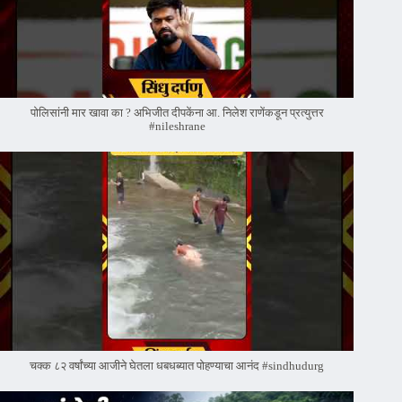
पोलिसांनी मार खावा का ? अभिजीत दीपकेंना आ. निलेश राणेंकडून प्रत्युत्तर
#nileshrane
चक्क ८२ वर्षांच्या आजीने घेतला धबधब्यात पोहण्याचा आनंद #sindhudurg