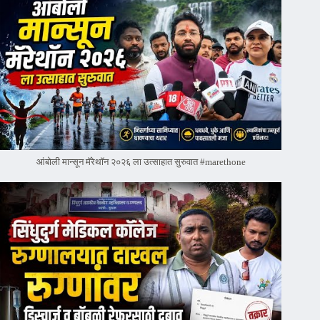
आंबोली मान्सून मॅरेथॉन २०२६ ला उत्साहात सुरुवात #marethone