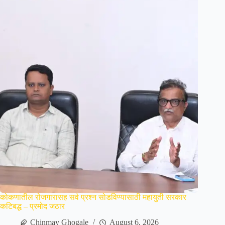
कोकणातील रोजगारासह सर्व प्रश्न सोडविण्यासाठी महायुती सरकार
कटिबद्ध – प्रमोद जठार
Chinmay Ghogale
August 6, 2026