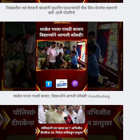
जिल्ह्यातील सर्व शेतकरी बांधवांनी सुधारित प्रधानमंत्री पीक विमा योजनेत सहभागी
व्हावे -तृप्ती धोडमिसे
शाळेत भरला गावठी बाजार; विद्यार्थ्याने आणली कोंबडी! #sindhudurg