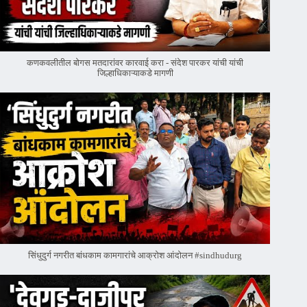
कणकवलीतील बोगस मतदारांवर‌ कारवाई करा - संदेश पारकर यांची यांची
जिल्हाधिकाऱ्याकडे मागणी
सिंधुदुर्ग नगरीत बांधकाम कामगारांचे आक्रोश आंदोलन #sindhudurg