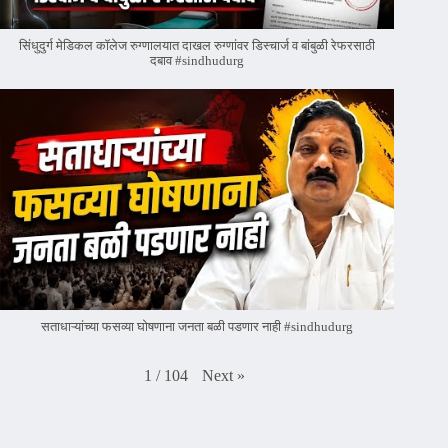
सिंधुदुर्ग मेडिकल कॉलेज रुग्णालयात दाखल रुग्णांवर डिस्चार्ज व बांबुळी रेफरसाठी
दबाव #sindhudurg
सताधाऱ्यांच्या फसव्या घोषणाना जनता बळी पडणार नाही #sindhudurg
Next
»
1
/
104