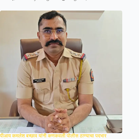
पीआय कमलेश बच्छाव यांनी कणकवली पोलीस ठाण्याचा पदभार