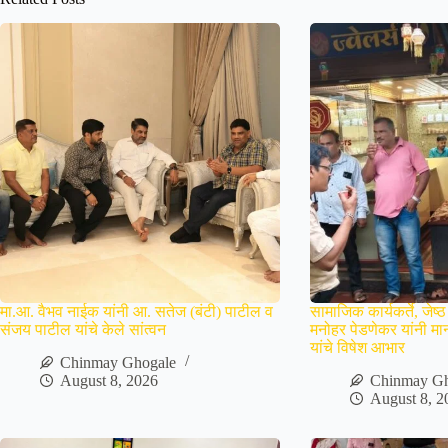
मा.आ. वैभव नाईक यांनी आ. सतेज (बंटी) पाटील व
सामाजिक कार्यकर्ते, जेष्ठ
संजय पाटील यांचे केले सांत्वन
मनोहर पेडणेकर यांनी मान
यांचे विषेश आभार
Chinmay Ghogale
August 8, 2026
Chinmay Gh
August 8, 2