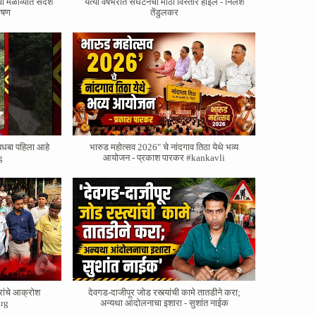
वा मेळाव्यात संदेश
येत्या वर्षभरात संघटनेचा मोठा विस्तार होईल - निलेश
भाषण
तेंडुलकर
बधबा पहिला आहे
भारुड महोत्सव 2026" चे नांदगाव तिठा येथे भव्य
g
आयोजन - प्रकाश पारकर #kankavli
रांचे आक्रोश
देवगड-दाजीपूर जोड रस्त्यांची कामे तातडीने करा;
rg
अन्यथा आंदोलनाचा इशारा - सुशांत नाईक