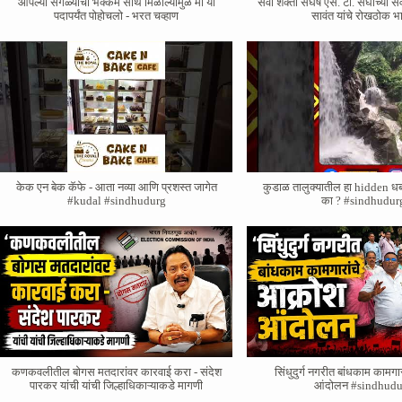
आपल्या सगळ्यांची भक्कम साथ मिळाल्यामुळे मी या
सेवा शक्ती संघर्ष एस. टी. संघाच्या से
पदापर्यंत पोहोचलो - भरत चव्हाण
सावंत यांचे रोखठोक 
केक एन बेक कॅफे - आता नव्या आणि प्रशस्त जागेत
कुडाळ तालुक्यातील हा hidden ध
#kudal #sindhudurg
का ? #sindhudur
कणकवलीतील बोगस मतदारांवर‌ कारवाई करा - संदेश
सिंधुदुर्ग नगरीत बांधकाम कामगा
पारकर यांची यांची जिल्हाधिकाऱ्याकडे मागणी
आंदोलन #sindhudu