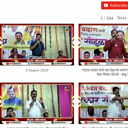
Subscribe
Next
1
/
104
8 August 2026
गोट्या सावंत यांचे नाव ऐकूनच सम
वेळा विचार करतो - बाळू 