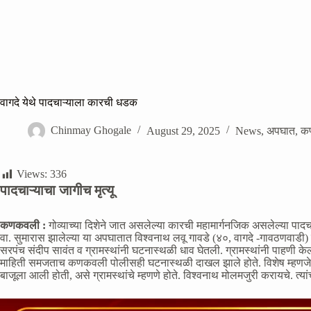
वागदे येथे पादचाऱ्याला कारची धडक
Chinmay Ghogale
August 29, 2025
News
,
अपघात
,
क
Views:
336
पादचाऱ्याचा जागीच मृत्यू
कणकवली :
गोव्याच्या दिशेने जात असलेल्या कारची महामार्गनजिक असलेल्या पाद
वा. सुमारास झालेल्या या अपघातात विश्वनाथ लवू गावडे (४०, वागदे -गावठणवाडी)
सरपंच संदीप सावंत व ग्रामस्थांनी घटनास्थळी धाव घेतली. ग्रामस्थांनी पाहणी के
माहिती समजताच कणकवली पोलीसही घटनास्थळी दाखल झाले होते. विशेष म्हणजे विश
बाजूला आली होती, असे ग्रामस्थांचे म्हणणे होते. विश्वनाथ मोलमजुरी करायचे. त्य