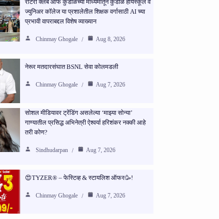
रोटरी क्लब ऑफ कुडाळच्या माध्यमातून कुडाळ हायस्कूल व
ज्युनिअर कॉलेज या प्रशालेतील शिक्षक वर्गासाठी AI च्या
प्रभावी वापराबद्दल विशेष व्याख्यान
Chinmay Ghogale
Aug 8, 2026
नेरूर मतदारसंघात BSNL सेवा कोलमडली
Chinmay Ghogale
Aug 7, 2026
सोशल मीडियावर ट्रेंडिंग असलेल्या ‘माझ्या सोन्या’
गाण्यातील प्रसिद्ध अभिनेत्री ऐश्वर्या हरिशंकर नक्की आहे
तरी कोण?
Sindhudarpan
Aug 7, 2026
😍TYZER® – फेस्टिव्ह & स्टायलिश ऑफर🥳!
Chinmay Ghogale
Aug 7, 2026