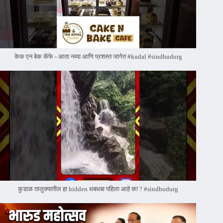
केक एन बेक कॅफे - आता नव्या आणि प्रशस्त जागेत #kudal #sindhudurg
कुडाळ तालुक्यातील हा hidden धबधबा पहिला आहे का ? #sindhudurg