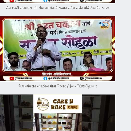
सेवा शक्ती संघर्ष एस. टी. संघाच्या सेवा मेळाव्यात संदेश सावंत यांचे रोखठोक भाषण
येत्या वर्षभरात संघटनेचा मोठा विस्तार होईल - निलेश तेंडुलकर