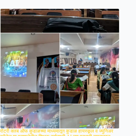
रोटरी क्लब ऑफ कुडाळच्या माध्यमातून कुडाळ हायस्कूल व ज्युनिअर