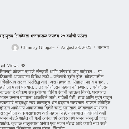
महापुरुष लिंगदेवता भजनमंडळ जपतेय २५ वर्षांची परंपरा
Chinmay Ghogale
August 28, 2025
बातम्या
Views:
98
मित्रहो कोकण म्हणजे संस्कृती आणि परंपरांचे जणू माहेरघर… या
ठिकाणी आपल्याला विविध रूढी – परंपरांचे दर्शन होते. कोकणातील
गणेशोत्सव तर जगप्रसिद्ध आहे. असं म्हणतात, सिंहाला पहावं वनात…
हत्तीला पहावं पाण्यात… तर गणेशोत्सव पहावा कोकणात… गणेशोत्सव
काळात हे कोकण संस्कृतीच्या विविध रंगांनी न्हाऊन निघते. घराघरात
भजन करून बाप्पाला आळविले जाते. यावेळी पेटी, टाळ आणि मृदुंग यातून
उमटणारे नादमधुर स्वर कानातून थेट हृदयात उतरतात. पाऊले संमोहित
होऊन आपोआप आवाजाच्या दिशेने चालू लागतात. कोकणात या भजन
संस्कृतीला अनन्यसाधारण असे महत्त्व आहे. कोकणात गावोगावी अशी
भजन मंडळे आहेत जी गेली अनेक वर्षे अविरतपणे भजन संस्कृती जपत
आहेत. कुडाळ तालुक्यात असेच एक भजन मंडळ आहे ज्याचे नाव आहे
“महापुरुष लिंगदेवता भजन मंडळ, पिंगुळी”