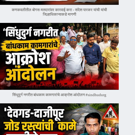
कणकवलीतील बोगस मतदारांवर‌ कारवाई करा - संदेश पारकर यांची यांची
जिल्हाधिकाऱ्याकडे मागणी
सिंधुदुर्ग नगरीत बांधकाम कामगारांचे आक्रोश आंदोलन #sindhudurg