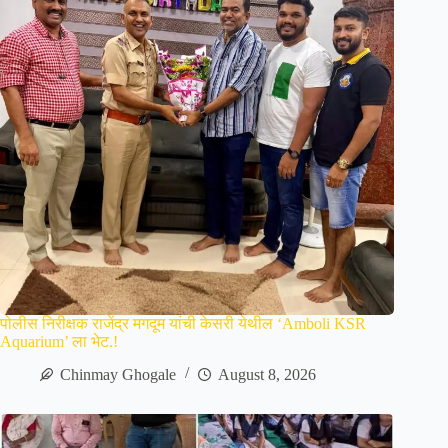
पोलीस निरीक्षक राजेंद्र मगदूम यांची केसरी येथील ‘Amboli KSR
Aquarium’ ला भेट.!
Chinmay Ghogale
August 8, 2026