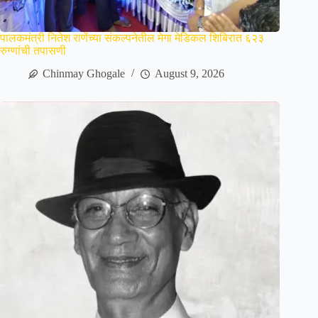
पालकमंत्री नितेश राणेंच्या संकल्पनेतील मेगा मेडिकल शिबिरात ६२३
रुग्णांची तपासणी
Chinmay Ghogale
August 9, 2026