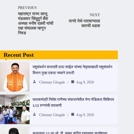
PREVIOUS
महाराष्ट्र राज्य काजू
NEXT
मंडळावर सिंधुदुर्ग बँक
वागदे येथे पादचाऱ्याला
अध्यक्ष मनीष दळवी यांची
कारची धडक
तज्ञ संचालक म्हणून
निवड
Recent Post
पशुसंवर्धन सभापती दादा साईल यांच्या नेतृत्वाखाली पशुसंवर्धन
विभाग पुन्हा एकदा नव्याने उभारी
Chinmay Ghogale
Aug 9, 2026
पालकमंत्री नितेश राणेंच्या संकल्पनेतील मेगा मेडिकल शिबिरात
६२३ रुग्णांची तपासणी
Chinmay Ghogale
Aug 9, 2026
कुडाळात २३ ला ओ. पी. नय्यर संगीत रसास्वाद कार्यशाळा