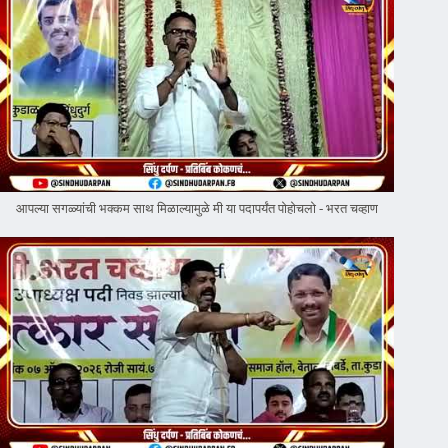
आपल्या सगळ्यांची भक्कम साथ मिळाल्यामुळे मी या पदापर्यंत पोहोचलो - भरत चव्हाण