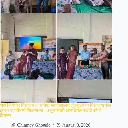
श्री लिंगेश्वर विद्यालय व कनिष्ठ महाविद्यालय तुळसुली या विद्यालयातील
इयत्ता दहावीमध्ये शिकणाऱ्या 50 मुलांसाठी आयडियल स्टडी ॲपचे
वितरण
Chinmay Ghogale
August 8, 2026