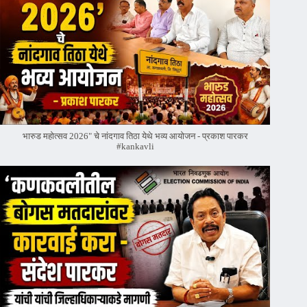
भारुड महोत्सव 2026" चे नांदगाव तिठा येथे भव्य आयोजन - प्रकाश पारकर
#kankavli