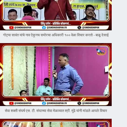
गोट्या सावंत यांचे नाव ऐकूनच समोरचा अधिकारी १०० वेळा विचार करतो - बाळू देसाई
सेवा शक्ती संघर्ष एस. टी. संघाच्या सेवा मेळाव्यात श्री. मुंढे यांनी मांडले आपले विचार