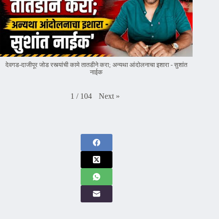
देवगड-दाजीपूर जोड रस्त्यांची कामे तातडीने करा; अन्यथा आंदोलनाचा इशारा - सुशांत
नाईक
Next
»
1
/
104