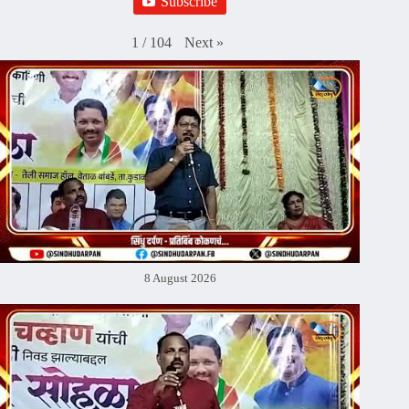
Subscribe
Next
»
1
/
104
8 August 2026