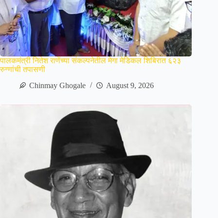
पालकमंत्री नितेश राणेंच्या संकल्पनेतील मेगा मेडिकल शिबिरात ६२३
रुग्णांची तपासणी
Chinmay Ghogale
August 9, 2026