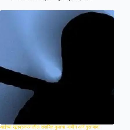
आईच्या खूनप्रकरणातील संशयित मुलाचा जामीन अर्ज दुसऱ्यांदा