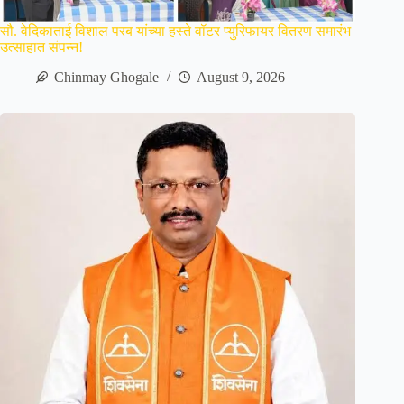
सौ. वेदिकाताई विशाल परब यांच्या हस्ते वॉटर प्युरिफायर वितरण समारंभ
उत्साहात संपन्न!
Chinmay Ghogale
August 9, 2026