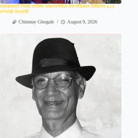
पालकमंत्री नितेश राणेंच्या संकल्पनेतील मेगा मेडिकल शिबिरात ६२३
रुग्णांची तपासणी
Chinmay Ghogale
August 9, 2026