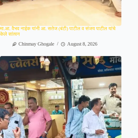
मा.आ. वैभव नाईक यांनी आ. सतेज (बंटी) पाटील व संजय पाटील यांचे
केले सांत्वन
Chinmay Ghogale
August 8, 2026