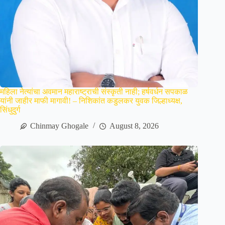
महिला नेत्यांचा अवमान महाराष्ट्राची संस्कृती नाही; हर्षवर्धन सपकाळ
यांनी जाहीर माफी मागावी! – निशिकांत कडुलकर युवक जिल्हाध्यक्ष,
सिंधुदुर्ग
Chinmay Ghogale
August 8, 2026