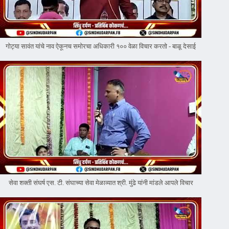
गोट्या सावंत यांचे नाव ऐकूनच समोरचा अधिकारी १०० वेळा विचार करतो - बाळू देसाई
सेवा शक्ती संघर्ष एस. टी. संघाच्या सेवा मेळाव्यात श्री. मुंढे यांनी मांडले आपले विचार