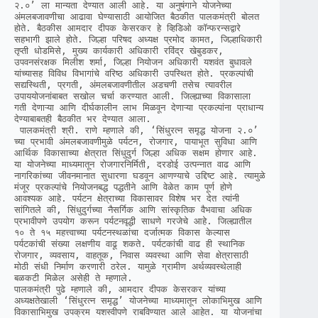
२.०’ ला मान्यता देण्यात आली आहे. या अनुषंगाने योजनेच्या 
अंमलबजावणीचा आढावा घेण्यासाठी आयोजित बैठकीत पालकमंत्री बोलत 
होते. बैठकीस आमदार दीपक केसरकर हे व्हिडिओ कॉन्फरन्सद्वारे 
सहभागी झाले होते. जिल्हा परिषद अध्यक्ष प्रमोद कामत, जिल्हाधिकारी 
तृप्ती धोडमिसे, मुख्य कार्यकारी अधिकारी रविंद्र खेबुडकर, 
उपवनसंरक्षक मिलीश शर्मा, जिल्हा नियोजन अधिकारी यशवंत बुधावले 
यांच्यासह विविध विभागांचे वरिष्ठ अधिकारी उपस्थित होते. प्रकल्पांची 
सद्यस्थिती, प्रगती, अंमलबजावणीतील अडचणी तसेच त्यावरील 
उपाययोजनांबाबत सखोल चर्चा करण्यात आली. जिल्ह्याच्या विकासाला 
गती देणाऱ्या आणि दीर्घकालीन लाभ मिळवून देणाऱ्या प्रकल्पांना प्राधान्य 
देण्याबाबतही बैठकीत भर देण्यात आला.

 पालकमंत्री श्री. राणे म्हणाले की, ‘सिंधुरत्न समृद्ध योजना २.०’ 
च्या प्रभावी अंमलबजावणीमुळे पर्यटन, रोजगार, पायाभूत सुविधा आणि 
आर्थिक विकासाच्या क्षेत्रात सिंधुदुर्ग जिल्हा अधिक सक्षम होणार आहे.  
या योजनेच्या माध्यमातून रोजगारनिर्मिती, दरडोई उत्पन्नात वाढ आणि 
नागरिकांच्या जीवनमानात सुधारणा घडवून आणण्याचे उद्दिष्ट आहे. त्यामुळे 
मंजूर प्रकल्पांचे नियोजनबद्ध पद्धतीने आणि वेळेत काम पूर्ण होणे 
आवश्यक आहे. पर्यटन क्षेत्राच्या विकासावर विशेष भर देत त्यांनी 
सांगितले की, सिंधुदुर्गच्या नैसर्गिक आणि सांस्कृतिक वैभवाचा अधिक 
प्रभावीपणे उपयोग करून पर्यटनवृद्धी साधणे गरजेचे आहे. जिल्ह्यातील 
१० ते १५ महत्त्वाच्या पर्यटनस्थळांचा दर्जात्मक विकास केल्यास 
पर्यटकांची संख्या लक्षणीय वाढू शकते. पर्यटकांची वाढ ही स्थानिक 
रोजगार, व्यवसाय, वाहतूक, निवास व्यवस्था आणि सेवा क्षेत्रासाठी 
मोठी संधी निर्माण करणारी ठरेल. यामुळे ग्रामीण अर्थव्यवस्थेलाही 
बळकटी मिळेल असेही ते म्हणाले. 

पालकमंत्री पुढे म्हणाले की, आमदार दीपक केसरकर यांच्या 
अध्यक्षतेखाली ‘सिंधुरत्न समृद्ध’ योजनेच्या माध्यमातून लोकाभिमुख आणि 
विकासाभिमुख उपक्रम यशस्वीपणे राबविण्यात आले आहेत. या योजनांचा 