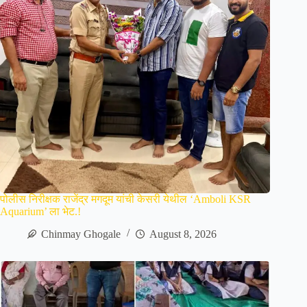
पोलीस निरीक्षक राजेंद्र मगदूम यांची केसरी येथील ‘Amboli KSR
Aquarium’ ला भेट.!
Chinmay Ghogale
August 8, 2026