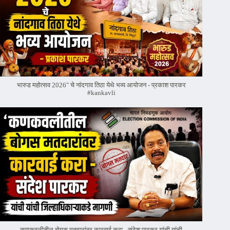
भारुड महोत्सव 2026" चे नांदगाव तिठा येथे भव्य आयोजन - प्रकाश पारकर
#kankavli
कणकवलीतील बोगस मतदारांवर‌ कारवाई करा - संदेश पारकर यांची यांची