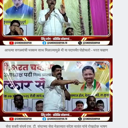
आपल्या सगळ्यांची भक्कम साथ मिळाल्यामुळे मी या पदापर्यंत पोहोचलो - भरत चव्हाण
सेवा शक्ती संघर्ष एस. टी. संघाच्या सेवा मेळाव्यात संदेश सावंत यांचे रोखठोक भाषण