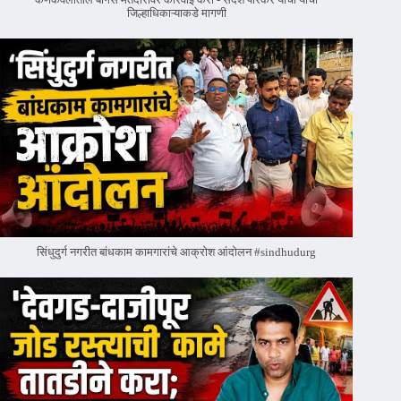
जिल्हाधिकाऱ्याकडे मागणी
सिंधुदुर्ग नगरीत बांधकाम कामगारांचे आक्रोश आंदोलन #sindhudurg