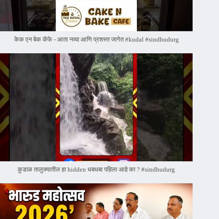
केक एन बेक कॅफे - आता नव्या आणि प्रशस्त जागेत #kudal #sindhudurg
कुडाळ तालुक्यातील हा hidden धबधबा पहिला आहे का ? #sindhudurg