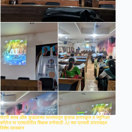
रोटरी क्लब ऑफ कुडाळच्या माध्यमातून कुडाळ हायस्कूल व ज्युनिअर
कॉलेज या प्रशालेतील शिक्षक वर्गासाठी AI च्या प्रभावी वापराबद्दल
विशेष व्याख्यान