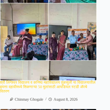
श्री लिंगेश्वर विद्यालय व कनिष्ठ महाविद्यालय तुळसुली या विद्यालयातील
इयत्ता दहावीमध्ये शिकणाऱ्या 50 मुलांसाठी आयडियल स्टडी ॲपचे
वितरण
Chinmay Ghogale
August 8, 2026