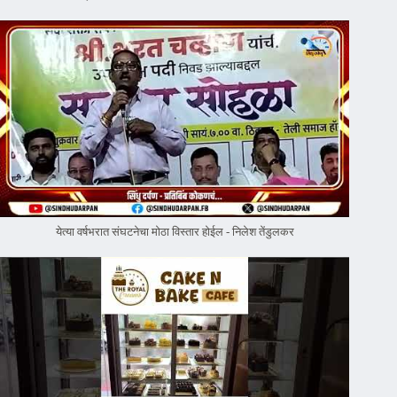
येत्या वर्षभरात संघटनेचा मोठा विस्तार होईल - निलेश तेंडुलकर