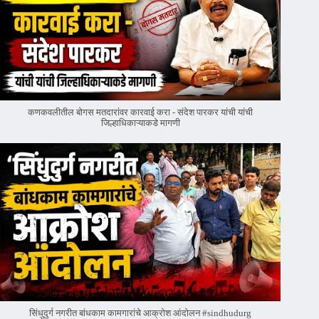
कणकवलीतील बोगस मतदारांवर‌ कारवाई करा - संदेश पारकर यांची यांची
जिल्हाधिकाऱ्याकडे मागणी
सिंधुदुर्ग नगरीत बांधकाम कामगारांचे आक्रोश आंदोलन #sindhudurg