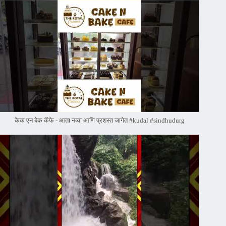
केक एन बेक कॅफे - आता नव्या आणि प्रशस्त जागेत #kudal #sindhudurg