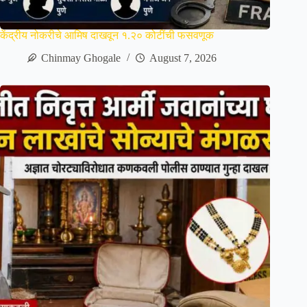
केंद्रीय नोकरीचे आमिष दाखवून १.२० कोटींची फसवणूक
Chinmay Ghogale
August 7, 2026