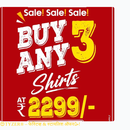
😍TYZER® – फेस्टिव्ह & स्टायलिश ऑफर🥳!