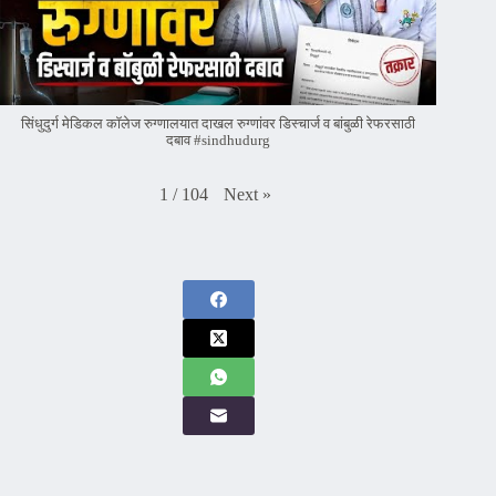
सिंधुदुर्ग मेडिकल कॉलेज रुग्णालयात दाखल रुग्णांवर डिस्चार्ज व बांबुळी रेफरसाठी
दबाव #sindhudurg
Next
»
1
/
104