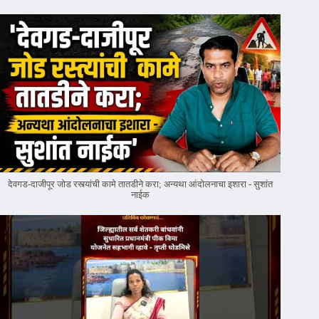
देवगड-दाजीपूर जोड रस्त्यांची कामे तातडीने करा; अन्यथा आंदोलनाचा इशारा - सुशांत
नाईक