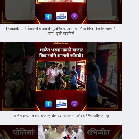
जिल्ह्यातील सर्व शेतकरी बांधवांनी सुधारित प्रधानमंत्री पीक विमा योजनेत सहभागी
व्हावे -तृप्ती धोडमिसे
शाळेत भरला गावठी बाजार; विद्यार्थ्याने आणली कोंबडी! #sindhudurg