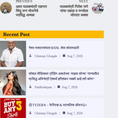
PREVIOUS
NEXT
आता पालकमंत्री राहणार
पालकमंत्री नितेश राणे
सिंधू रत्न योजनेचे
यांचा उबाठा व मनसेला
पदसिद्ध अध्यक्ष
जोरदार धक्का
Recent Post
नेरूर मतदारसंघात BSNL सेवा कोलमडली
Chinmay Ghogale
Aug 7, 2026
सोशल मीडियावर ट्रेंडिंग असलेल्या ‘माझ्या सोन्या’ गाण्यातील
प्रसिद्ध अभिनेत्री ऐश्वर्या हरिशंकर नक्की आहे तरी कोण?
Sindhudarpan
Aug 7, 2026
😍TYZER® – फेस्टिव्ह & स्टायलिश ऑफर🥳!
Chinmay Ghogale
Aug 7, 2026