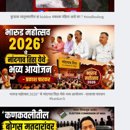
कुडाळ तालुक्यातील हा hidden धबधबा पहिला आहे का ? #sindhudurg
भारुड महोत्सव 2026" चे नांदगाव तिठा येथे भव्य आयोजन - प्रकाश पारकर
#kankavli