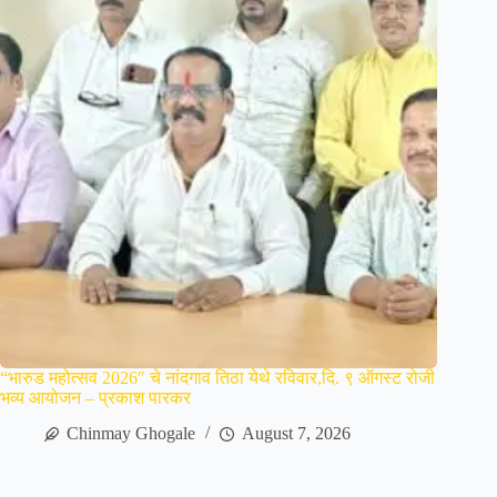
“भारुड महोत्सव 2026″ चे नांदगाव तिठा येथे रविवार,दि. ९ ऑगस्ट रोजी
भव्य आयोजन – प्रकाश पारकर
Chinmay Ghogale
August 7, 2026