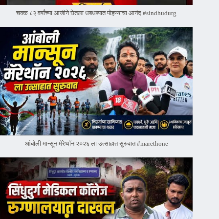
चक्क ८२ वर्षांच्या आजीने घेतला धबधब्यात पोहण्याचा आनंद #sindhudurg
आंबोली मान्सून मॅरेथॉन २०२६ ला उत्साहात सुरुवात #marethone