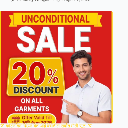
👔 कॉटनकिंग घेऊन येत आहे वर्षातील सर्वात मोठी सूट! 👔