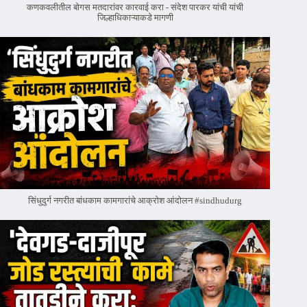
कणकवलीतील बोगस मतदारांवर‌ कारवाई करा - संदेश पारकर यांची यांची
जिल्हाधिकाऱ्याकडे मागणी
सिंधुदुर्ग नगरीत बांधकाम कामगारांचे आक्रोश आंदोलन #sindhudurg