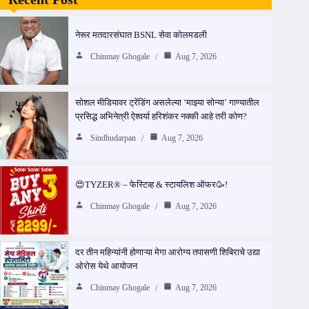
नेरूर मतदारसंघात BSNL सेवा कोलमडली
Chinmay Ghogale
Aug 7, 2026
सोशल मीडियावर ट्रेंडिंग असलेल्या ‘माझ्या सोन्या’ गाण्यातील
प्रसिद्ध अभिनेत्री ऐश्वर्या हरिशंकर नक्की आहे तरी कोण?
Sindhudarpan
Aug 7, 2026
😍TYZER® – फेस्टिव्ह & स्टायलिश ऑफर🥳!
Chinmay Ghogale
Aug 7, 2026
दर तीन महिन्यांनी होणाऱ्या मेगा आरोग्य तपासणी शिबिराचे उद्या
ओरोस येथे आयोजन
Chinmay Ghogale
Aug 7, 2026