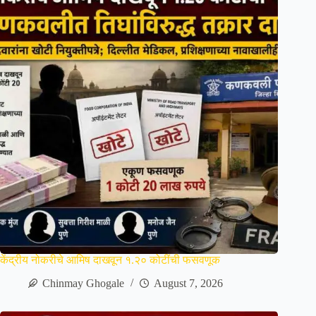
केंद्रीय नोकरीचे आमिष दाखवून १.२० कोटींची फसवणूक
Chinmay Ghogale
August 7, 2026