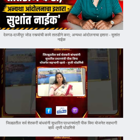
देवगड-दाजीपूर जोड रस्त्यांची कामे तातडीने करा; अन्यथा आंदोलनाचा इशारा - सुशांत
नाईक
जिल्ह्यातील सर्व शेतकरी बांधवांनी सुधारित प्रधानमंत्री पीक विमा योजनेत सहभागी
व्हावे -तृप्ती धोडमिसे