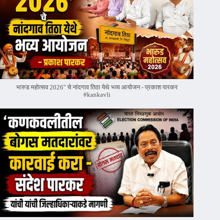
भारुड महोत्सव 2026" चे नांदगाव तिठा येथे भव्य आयोजन - प्रकाश पारकर
#kankavli