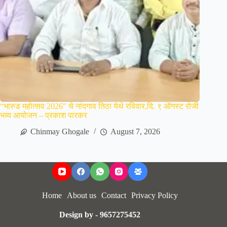
“भारुड महोत्सव 2026″ चे नांदगाव तिठा येथे रविवार,दि. ९ ऑगस्ट रोजी
भव्य आयोजन – प्रकाश पारकर
Chinmay Ghogale
August 7, 2026
Home
About us
Contact
Privacy Policy
Design by - 9657275452