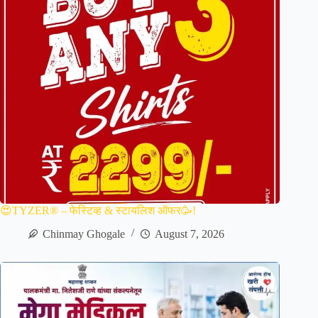
😍TYZER® – फेस्टिव्ह & स्टायलिश ऑफर🥳!
Chinmay Ghogale
August 7, 2026