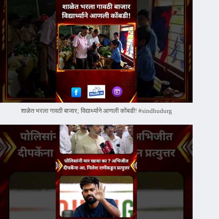
शाळेत भरला गावठी बाजार; विद्यार्थ्याने आणली कोंबडी! #sindhudurg