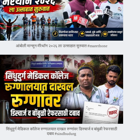
आंबोली मान्सून मॅरेथॉन २०२६ ला उत्साहात सुरुवात #marethone
सिंधुदुर्ग मेडिकल कॉलेज रुग्णालयात दाखल रुग्णांवर डिस्चार्ज व बांबुळी रेफरसाठी
दबाव #sindhudurg