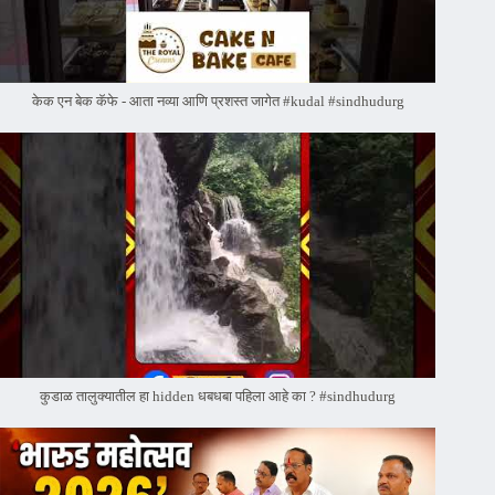
केक एन बेक कॅफे - आता नव्या आणि प्रशस्त जागेत #kudal #sindhudurg
कुडाळ तालुक्यातील हा hidden धबधबा पहिला आहे का ? #sindhudurg