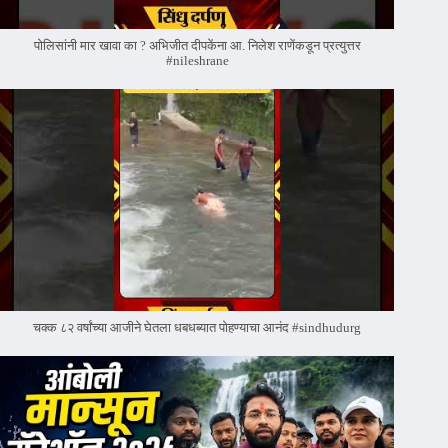
पोलिसांनी मार खावा का ? अभिजीत दीपकेंना आ. निलेश राणेंकडून प्रत्युत्तर
#nileshrane
चक्क ८२ वर्षांच्या आजीने घेतला धबधब्यात पोहण्याचा आनंद #sindhudurg