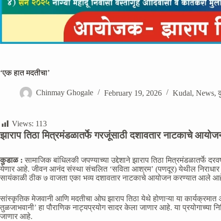
‘एक हात मदतीचा’
Chinmay Ghogale
February 19, 2026
Kudal
,
News
,
Views:
113
झाराप तिठा मित्रमंडळातर्फे गरजूंसाठी दशावतार नाटकाचे आयोज
कुडाळ :
सामाजिक बांधिलकी जपण्याच्या उद्देशाने झाराप तिठा मित्रमंडळातर्फे दरवर
येणार आहे. जीवन आनंद संस्था संचलित ‘सविता आश्रम’ (पणदूर) येथील निराधार व्
सायंकाळी ठीक ७ वाजता एका भव्य दशावतार नाटकाचे आयोजन करण्यात आले आह
सांस्कृतिक मेजवानी आणि मदतीचा ओघ झाराप तिठा येथे होणाऱ्या या कार्यक्रमात
तुळजाभवानी’ हा पौराणिक नाट्यप्रयोग सादर केला जाणार आहे. या प्रयोगाच्या निमि
जाणार आहे.