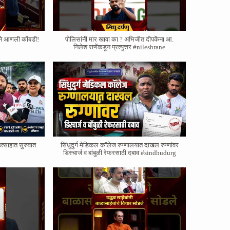
याने आणली कोंबडी!
पोलिसांनी मार खावा का ? अभिजीत दीपकेंना आ.
निलेश राणेंकडून प्रत्युत्तर #nileshrane
त्साहात सुरुवात
सिंधुदुर्ग मेडिकल कॉलेज रुग्णालयात दाखल रुग्णांवर
डिस्चार्ज व बांबुळी रेफरसाठी दबाव #sindhudurg