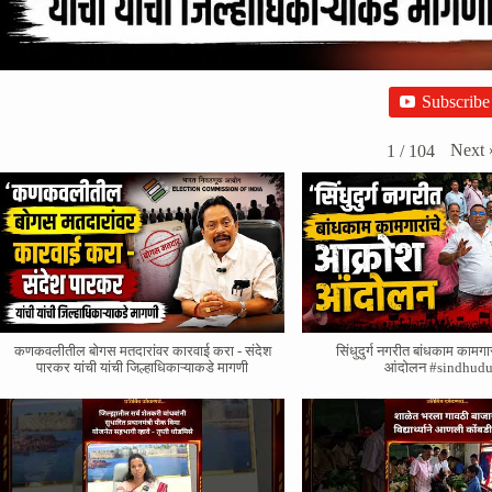
Subscribe
Next
1
/
104
कणकवलीतील बोगस मतदारांवर‌ कारवाई करा - संदेश
सिंधुदुर्ग नगरीत बांधकाम कामगा
पारकर यांची यांची जिल्हाधिकाऱ्याकडे मागणी
आंदोलन #sindhudu