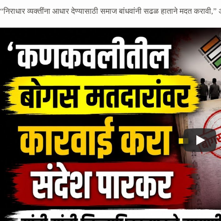
“निराधार व्यक्तींना आधार देण्यासाठी समाज बांधवांनी सढळ हाताने मदत करावी,”