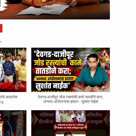
»
रांचे आक्रोश
देवगड-दाजीपूर जोड रस्त्यांची कामे तातडीने करा;
rg
अन्यथा आंदोलनाचा इशारा - सुशांत नाईक