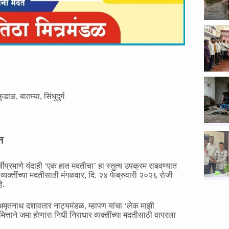
कुडाळ
,
बातम्या
,
सिंधुदुर्ग
न
्षीप्रमाणे यंदाही ‘एक हात मदतीचा’ हा स्तुत्य उपक्रम राबवण्यात
यक्तींच्या मदतीसाठी मंगळवार, दि. २४ फेब्रुवारी २०२६ रोजी
े.
 अमृतनाथ दशावतार नाट्यमंडळ, म्हापण यांचा ‘लेक माझी
त्ताने जमा होणारा निधी निराधार व्यक्तींच्या मदतीसाठी वापरला