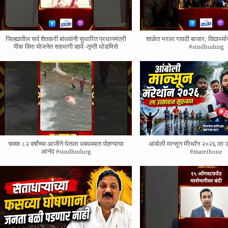
जिल्ह्यातील सर्व शेतकरी बांधवांनी सुधारित प्रधानमंत्री
शाळेत भरला गावठी बाजार; विद्यार्थ्
पीक विमा योजनेत सहभागी व्हावे -तृप्ती धोडमिसे
#sindhudurg
चक्क ८२ वर्षांच्या आजीने घेतला धबधब्यात पोहण्याचा
आंबोली मान्सून मॅरेथॉन २०२६ ला उ
आनंद #sindhudurg
#marethone