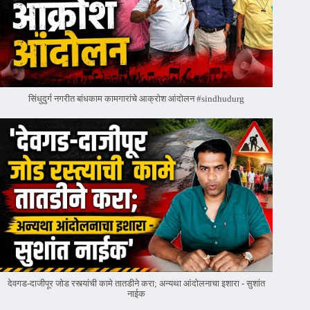
सिंधुदुर्ग नगरीत बांधकाम कामगारांचे आक्रोश आंदोलन #sindhudurg
देवगड-दाजीपूर जोड रस्त्यांची कामे तातडीने करा; अन्यथा आंदोलनाचा इशारा - सुशांत
नाईक