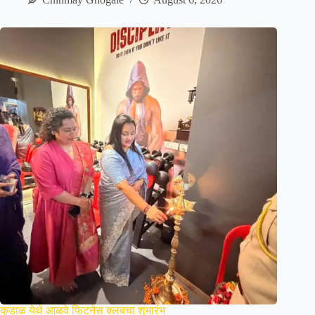
कुडाळ येथे आळवे फिटनेस क्लबचा शुभारंभ