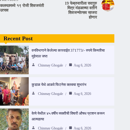
19 फेब्रुवारीला सदगुरु
कलमठमध्ये १९ रोजी शिवजयंती
मित्र मंडळाच्या वतीने
उत्सव
शिवजन्मोत्सव साजरा
होणार
Recent Post
वनविभागाने केलेल्या कारवाईत 371773/- रुपये किमतीचा
मुद्देमाल जप्त
Chinmay Ghogale
Aug 6, 2026
कुडाळ येथे आळवे फिटनेस क्लबचा शुभारंभ
Chinmay Ghogale
Aug 6, 2026
वेत्ये येथील ४५ वर्षीय व्यक्तीची विषारी औषध प्राशन करून
आत्महत्या
Chinmay Ghogale
Aug 6, 2026