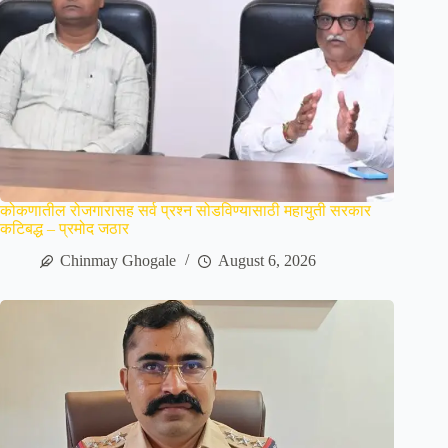
कोकणातील रोजगारासह सर्व प्रश्न सोडविण्यासाठी महायुती सरकार
कटिबद्ध – प्रमोद जठार
Chinmay Ghogale
August 6, 2026