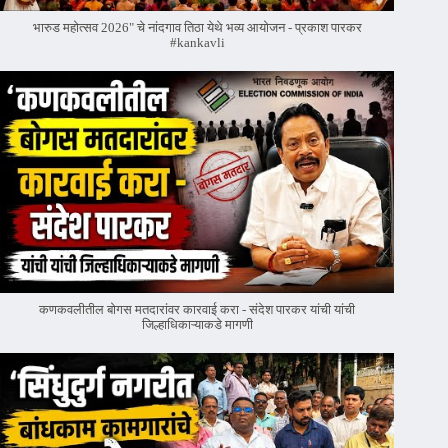
भारुड महोत्सव 2026" चे नांदगाव तिठा येथे भव्य आयोजन - प्रकाश पारकर
#kankavli
कणकवलीतील बोगस मतदारांवर‌ कारवाई करा - संदेश पारकर यांची यांची
जिल्हाधिकाऱ्याकडे मागणी