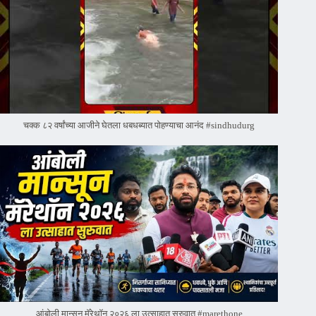
चक्क ८२ वर्षांच्या आजीने घेतला धबधब्यात पोहण्याचा आनंद #sindhudurg
आंबोली मान्सून मॅरेथॉन २०२६ ला उत्साहात सुरुवात #marethone