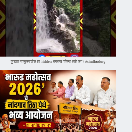
कुडाळ तालुक्यातील हा hidden धबधबा पहिला आहे का ? #sindhudurg