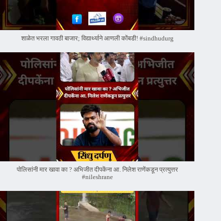
शाळेत भरला गावठी बाजार; विद्यार्थ्याने आणली कोंबडी! #sindhudurg
पोलिसांनी मार खावा का ? अभिजीत दीपकेंना आ. निलेश राणेंकडून प्रत्युत्तर
#nileshrane