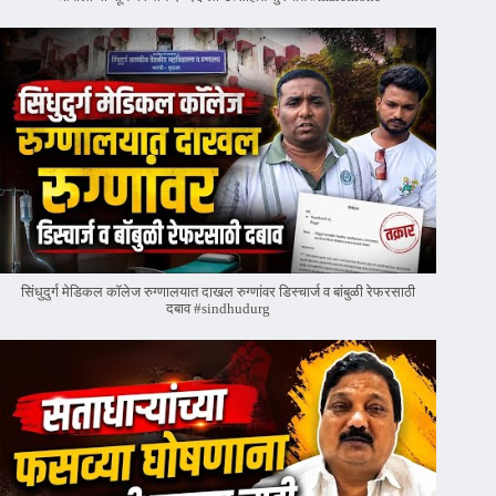
सिंधुदुर्ग मेडिकल कॉलेज रुग्णालयात दाखल रुग्णांवर डिस्चार्ज व बांबुळी रेफरसाठी
दबाव #sindhudurg