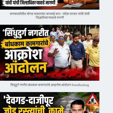
कणकवलीतील बोगस मतदारांवर‌ कारवाई करा - संदेश पारकर यांची यांची
जिल्हाधिकाऱ्याकडे मागणी
सिंधुदुर्ग नगरीत बांधकाम कामगारांचे आक्रोश आंदोलन #sindhudurg