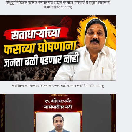
सिंधुदुर्ग मेडिकल कॉलेज रुग्णालयात दाखल रुग्णांवर डिस्चार्ज व बांबुळी रेफरसाठी
दबाव #sindhudurg
सताधाऱ्यांच्या फसव्या घोषणाना जनता बळी पडणार नाही #sindhudurg