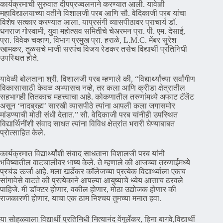
कार्यक्रमाची सुरुवात दीपप्रज्वलनाने करण्यात आली. यावेळी
महाविद्यालयाच्या वतीने विशालजी परब आणि सौ. वेदिकाजी परब यांचा
विशेष सत्कार करण्यात आला. याप्रसंगी व्यासपीठावर प्राचार्य डॉ.
धनराज गोस्वामी, युवा महोत्सव समितीचे चेअरमन प्रा. पी. एम. देसाई,
प्रा. विवेक चव्हाण, विभाग प्रमुख प्रा. हराळे, L.M.C. मेंबर सुरेश
खामकर, तुळसचे माजी सरपंच विजय रेडकर तसेच विद्यार्थी प्रतिनिधी
उपस्थित होते.
यावेळी बोलताना श्री. विशालजी परब म्हणाले की, “विद्यार्थ्यांच्या सर्वांगीण
विकासासाठी केवळ अभ्यासच नव्हे, तर कला आणि क्रीडा क्षेत्रातील
सहभागही तितकाच महत्त्वाचा आहे. कोकणातील तरुणांमध्ये अफाट टॅलेंट
असून ‘नादब्रह्म’ सारखी व्यासपीठे त्यांना आपली कला जगासमोर
मांडण्याची मोठी संधी देतात.” सौ. वेदिकाजी परब यांनीही उपस्थित
विद्यार्थिनींशी संवाद साधत त्यांना विविध क्षेत्रांत भरारी घेण्याबाबत
प्रोत्साहित केले.
कार्यक्रमात विद्यार्थ्यांशी संवाद साधताना विशालजी परब यांनी
भविष्यातील वाटचालीवर भाष्य केले. ते म्हणाले की आजच्या तरुणाईमध्ये
प्रचंड ऊर्जा आहे. मला खर्डेकर कॉलेजच्या प्रत्येक विद्यार्थ्याला एकच
सांगावेसे वाटते की प्रत्येकाने आपल्या आयुष्याचे ध्येय आत्ताच ठरवले
पाहिजे. मी डॉक्टर होणार, वकील होणार, मोठा उद्योजक होणार की
राजकारणी होणार, याचा एक ठाम निश्चय तुमच्या मनात हवा.
या सोहळ्याला विद्यार्थी प्रतिनिधी नित्यानंद वेंगुर्लेकर, हिना बागवे,विद्यार्थी