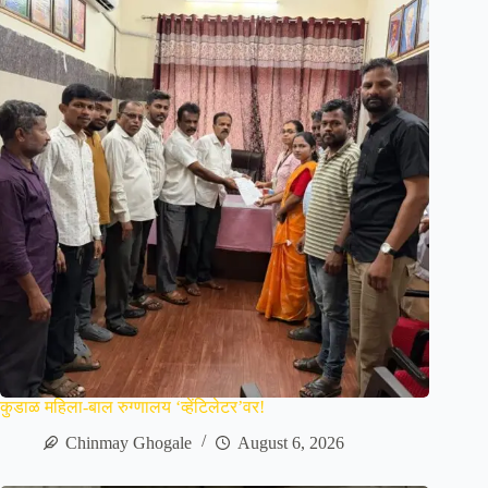
कुडाळ महिला-बाल रुग्णालय ‘व्हेंटिलेटर’वर!
Chinmay Ghogale
August 6, 2026