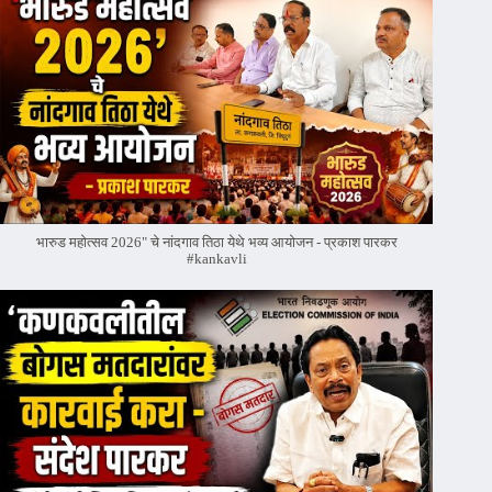
भारुड महोत्सव 2026" चे नांदगाव तिठा येथे भव्य आयोजन - प्रकाश पारकर
#kankavli