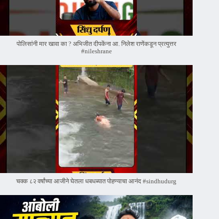
पोलिसांनी मार खावा का ? अभिजीत दीपकेंना आ. निलेश राणेंकडून प्रत्युत्तर
#nileshrane
चक्क ८२ वर्षांच्या आजीने घेतला धबधब्यात पोहण्याचा आनंद #sindhudurg