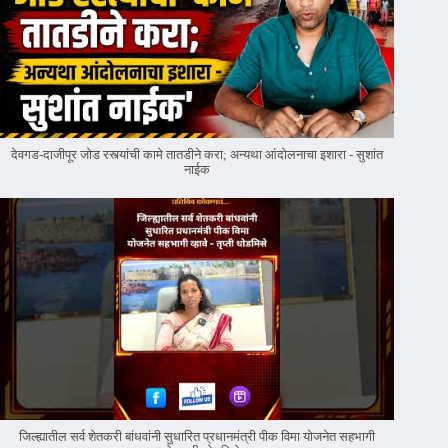
देवगड-दाजीपूर जोड रस्त्यांची कामे तातडीने करा; अन्यथा आंदोलनाचा इशारा - सुशांत
नाईक
जिल्ह्यातील सर्व शेतकरी बांधवांनी सुधारित प्रधानमंत्री पीक विमा योजनेत सहभागी