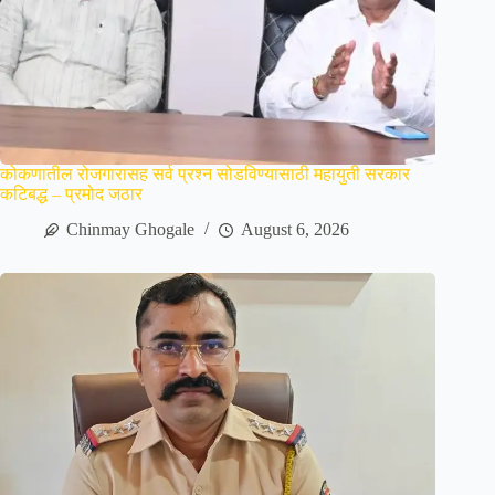
कोकणातील रोजगारासह सर्व प्रश्न सोडविण्यासाठी महायुती सरकार
कटिबद्ध – प्रमोद जठार
Chinmay Ghogale
August 6, 2026