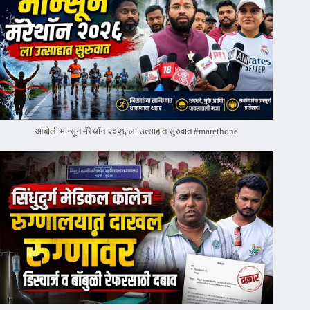
आंबोली मान्सून मॅरेथॉन २०२६ ला उत्साहात सुरुवात #marethone