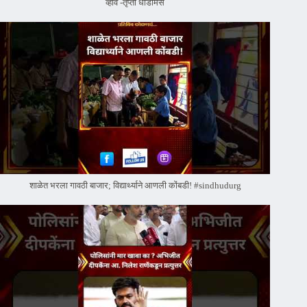
व्हावे -तृप्ती धोडमिसे
शाळेत भरला गावठी बाजार; विद्यार्थ्याने आणली कोंबडी! #sindhudurg