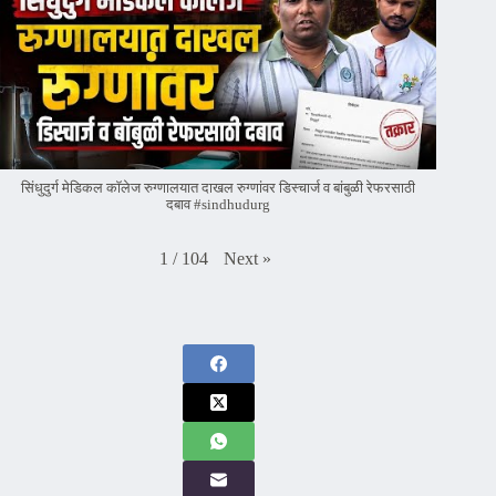
सिंधुदुर्ग मेडिकल कॉलेज रुग्णालयात दाखल रुग्णांवर डिस्चार्ज व बांबुळी रेफरसाठी
दबाव #sindhudurg
Next
»
1
/
104