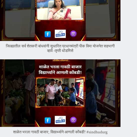
जिल्ह्यातील सर्व शेतकरी बांधवांनी सुधारित प्रधानमंत्री पीक विमा योजनेत सहभागी
व्हावे -तृप्ती धोडमिसे
शाळेत भरला गावठी बाजार; विद्यार्थ्याने आणली कोंबडी! #sindhudurg