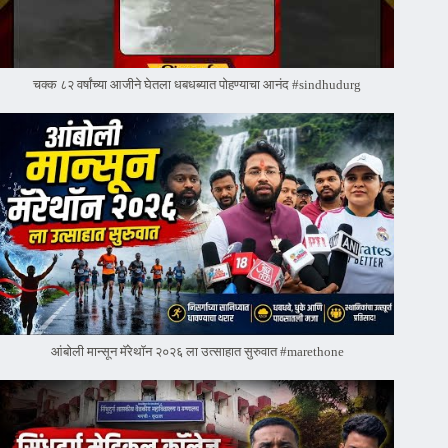
चक्क ८२ वर्षांच्या आजीने घेतला धबधब्यात पोहण्याचा आनंद #sindhudurg
आंबोली मान्सून मॅरेथॉन २०२६ ला उत्साहात सुरुवात #marethone