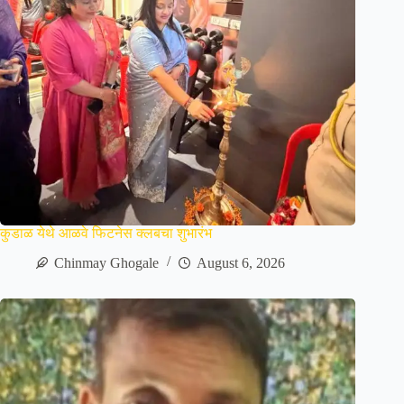
कुडाळ येथे आळवे फिटनेस क्लबचा शुभारंभ
Chinmay Ghogale
August 6, 2026