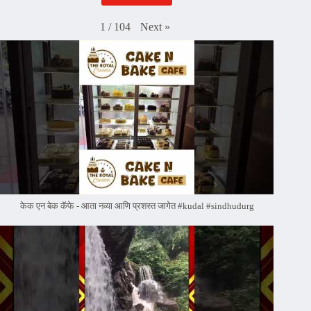
Next
»
1
/
104
केक एन बेक कॅफे - आता नव्या आणि प्रशस्त जागेत #kudal #sindhudurg