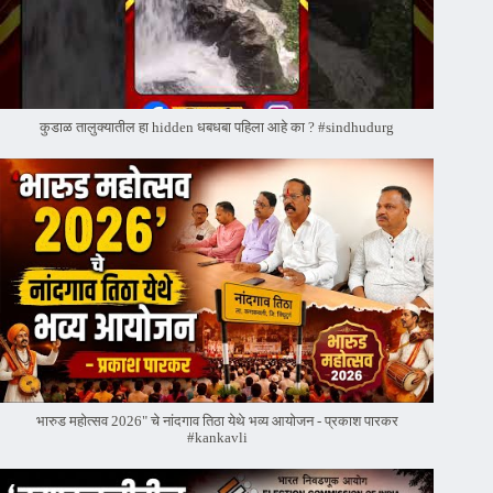
कुडाळ तालुक्यातील हा hidden धबधबा पहिला आहे का ? #sindhudurg
भारुड महोत्सव 2026" चे नांदगाव तिठा येथे भव्य आयोजन - प्रकाश पारकर
#kankavli