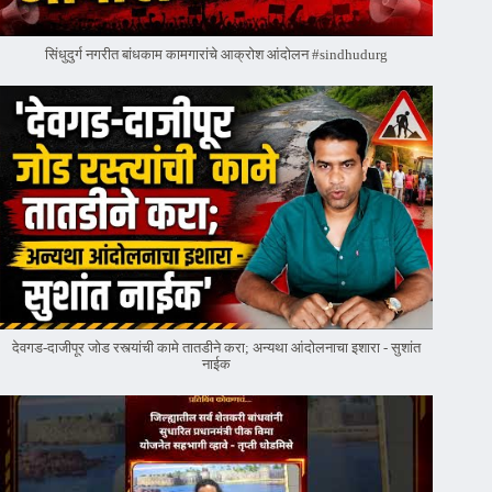
सिंधुदुर्ग नगरीत बांधकाम कामगारांचे आक्रोश आंदोलन #sindhudurg
देवगड-दाजीपूर जोड रस्त्यांची कामे तातडीने करा; अन्यथा आंदोलनाचा इशारा - सुशांत
नाईक