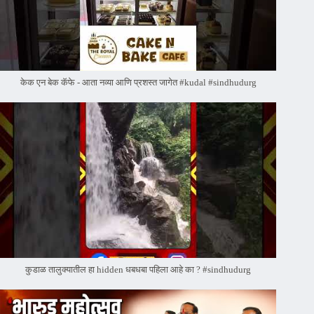
केक एन बेक कॅफे - आता नव्या आणि प्रशस्त जागेत #kudal #sindhudurg
कुडाळ तालुक्यातील हा hidden धबधबा पहिला आहे का ? #sindhudurg