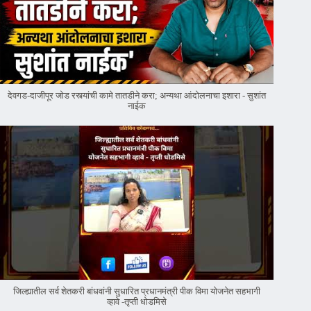
देवगड-दाजीपूर जोड रस्त्यांची कामे तातडीने करा; अन्यथा आंदोलनाचा इशारा - सुशांत
नाईक
जिल्ह्यातील सर्व शेतकरी बांधवांनी सुधारित प्रधानमंत्री पीक विमा योजनेत सहभागी
व्हावे -तृप्ती धोडमिसे