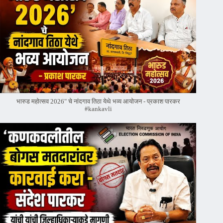
भारुड महोत्सव 2026" चे नांदगाव तिठा येथे भव्य आयोजन - प्रकाश पारकर
#kankavli