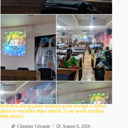
रोटरी क्लब ऑफ कुडाळच्या माध्यमातून कुडाळ हायस्कूल व ज्युनिअर
कॉलेज या प्रशालेतील शिक्षक वर्गासाठी AI च्या प्रभावी वापराबद्दल
विशेष व्याख्यान
Chinmay Ghogale
August 8, 2026