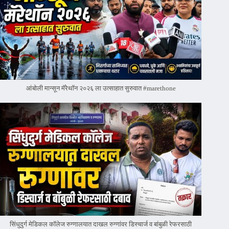
आंबोली मान्सून मॅरेथॉन २०२६ ला उत्साहात सुरुवात #marethone
सिंधुदुर्ग मेडिकल कॉलेज रुग्णालयात दाखल रुग्णांवर डिस्चार्ज व बांबुळी रेफरसाठी