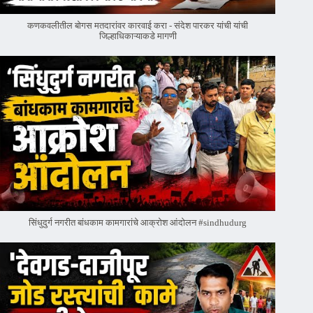
कणकवलीतील बोगस मतदारांवर‌ कारवाई करा - संदेश पारकर यांची यांची
जिल्हाधिकाऱ्याकडे मागणी
सिंधुदुर्ग नगरीत बांधकाम कामगारांचे आक्रोश आंदोलन #sindhudurg