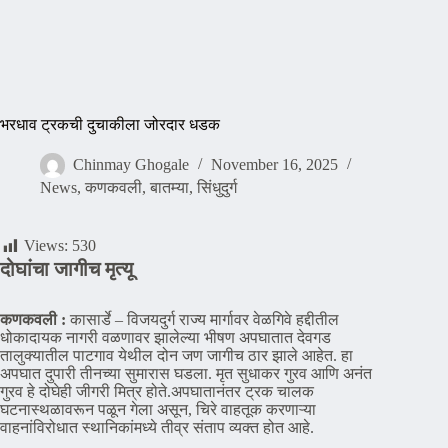
भरधाव ट्रकची दुचाकीला जोरदार धडक
Chinmay Ghogale
November 16, 2025
News
,
कणकवली
,
बातम्या
,
सिंधुदुर्ग
Views:
530
दोघांचा जागीच मृत्यू
कणकवली :
कासार्डे – विजयदुर्ग राज्य मार्गावर वेळगिवे हद्दीतील
धोकादायक नागरी वळणावर झालेल्या भीषण अपघातात देवगड
तालुक्यातील पाटगाव येथील दोन जण जागीच ठार झाले आहेत. हा
अपघात दुपारी तीनच्या सुमारास घडला. मृत सुधाकर गुरव आणि अनंत
गुरव हे दोघेही जीगरी मित्र होते.अपघातानंतर ट्रक चालक
घटनास्थळावरून पळून गेला असून, चिरे वाहतूक करणाऱ्या
वाहनांविरोधात स्थानिकांमध्ये तीव्र संताप व्यक्त होत आहे.