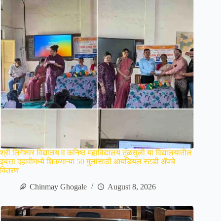
श्री लिंगेश्वर विद्यालय व कनिष्ठ महाविद्यालय तुळसुली या विद्यालयातील
इयत्ता दहावीमध्ये शिकणाऱ्या 50 मुलांसाठी आयडियल स्टडी ॲपचे
वितरण
Chinmay Ghogale
August 8, 2026