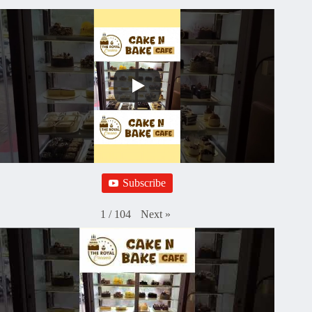
Subscribe
Next
»
1
/
104