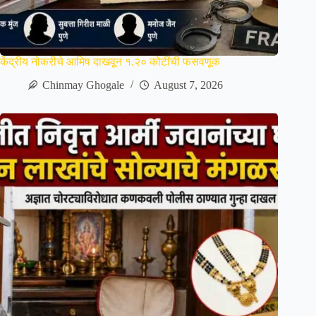
केंद्रीय नोकरीचे आमिष दाखवून १.२० कोटींची फसवणूक
Chinmay Ghogale
August 7, 2026