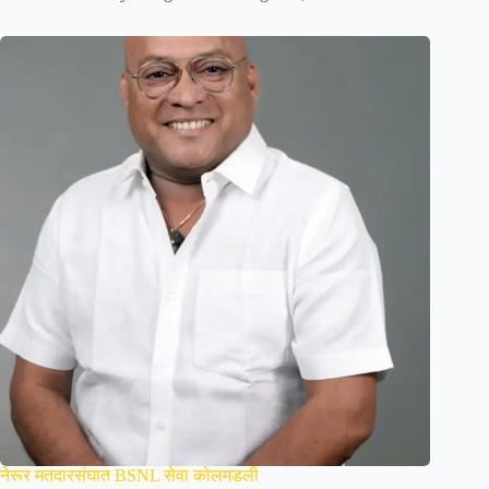
नेरूर मतदारसंघात BSNL सेवा कोलमडली