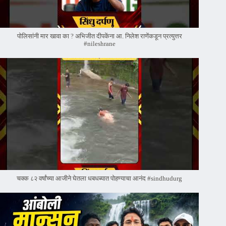
पोलिसांनी मार खावा का ? अभिजीत दीपकेंना आ. निलेश राणेंकडून प्रत्युत्तर
#nileshrane
चक्क ८२ वर्षांच्या आजीने घेतला धबधब्यात पोहण्याचा आनंद #sindhudurg