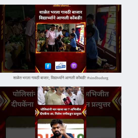
शाळेत भरला गावठी बाजार; विद्यार्थ्याने आणली कोंबडी! #sindhudurg